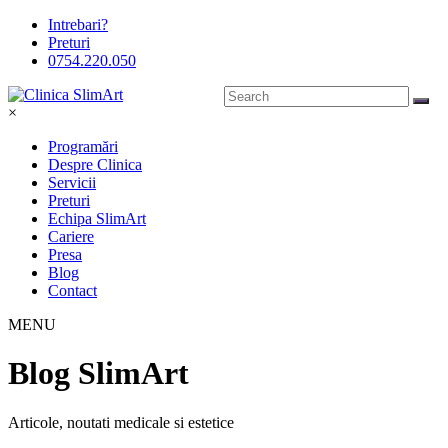
Intrebari?
Preturi
0754.220.050
×
Programări
Despre Clinica
Servicii
Preturi
Echipa SlimArt
Cariere
Presa
Blog
Contact
MENU
Blog SlimArt
Articole, noutati medicale si estetice