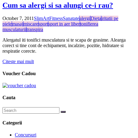
Cum sa alergi si sa alungi ce-i rau?
October 7, 2011
SlimArt
Fitness
Sanatate
alergi
Dieta
iritatii pe
piele
masaj
miscare
sport
sport in aer liber
tonifierea
musculaturii
transpira
Alergatul iti tonifici musculatura si te scapa de grasime. Alearga
corect si tine cont de echipament, incalzire, pozitie, hidratare si
respiratie corecte.
Citeste mai mult
Voucher Cadou
Cauta
Categorii
Concursuri