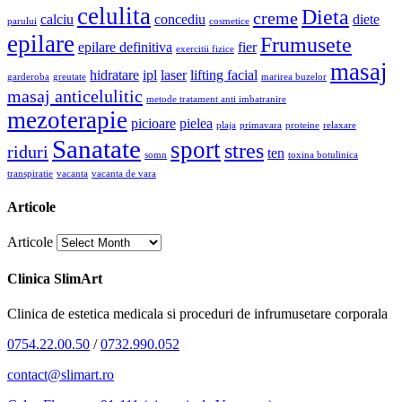
celulita
Dieta
creme
calciu
concediu
diete
parului
cosmetice
epilare
Frumusete
epilare definitiva
fier
exercitii fizice
masaj
hidratare
ipl
laser
lifting facial
garderoba
greutate
marirea buzelor
masaj anticelulitic
metode tratament anti imbatranire
mezoterapie
picioare
pielea
plaja
primavara
proteine
relaxare
Sanatate
sport
stres
riduri
ten
somn
toxina botulinica
transpiratie
vacanta
vacanta de vara
Articole
Articole
Clinica SlimArt
Clinica de estetica medicala si proceduri de infrumusetare corporala
0754.22.00.50
/
0732.990.052
contact@slimart.ro