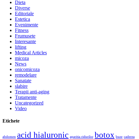
Dieta
Diverse
Editoriale
Estetica
Evenimente
Fitness
Frumusete
Interesante
lifting
Medical Articles
micoza
News
onicomicoza
remodelare
Sanatate
slabire
Terapii anti-aging
Tratamente
Uncategorized
Video
Etichete
acid hialuronic
botox
abdomen
aparitia ridurilor
buze
caderea