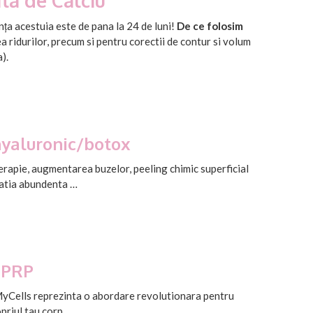
ta de Calciu
ța acestuia este de pana la 24 de luni!
De ce folosim
a ridurilor, precum si pentru corectii de contur si volum
).
hyaluronic/botox
erapie, augmentarea buzelor, peeling chimic superficial
ratia abundenta …
 PRP
MyCells reprezinta o abordare revolutionara pentru
opriul tau corp ….