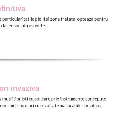
finitiva
 particularitatile pielii si zona tratata, opteaza pentru
cu laser sau ultrasunete…
on-invaziva
i nutritionisti cu aplicare prin instrumente concepute
one mici sau mari cu rezultate masurabile specifice.