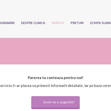
OGRAMĂRI
DESPRE CLINICA
SERVICII
PRETURI
ECHIPA SLIM
Parerea ta conteaza pentru noi!
erviciu ti-ar placea sa primesti informatii detaliate, iar pe baza cerer
Scrie-ne o sugestie!