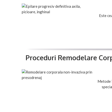
Este cea
Proceduri Remodelare Cor
Metode i
specia