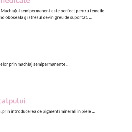
 medicale
r. Machiajul semipermanent este perfect pentru femeile
 când oboseala şi stresul devin greu de suportat. …
elor prin
machiaj semipermanent
e …
alpului
 prin introducerea de pigmenti minerali in piele …