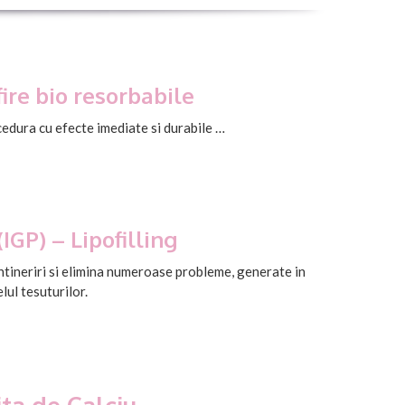
fire bio resorbabile
ocedura cu efecte imediate si durabile …
IGP) – Lipofilling
intineriri si elimina numeroase probleme, generate in
lul tesuturilor.