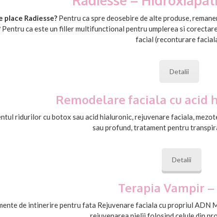
Radiesse – Hidroxiapati
e place Radiesse?
Pentru ca spre deosebire de alte produse, remanen
?
Pentru ca este un filler multifunctional pentru umplerea si corectare
facial (reconturare faciala
Detalii
Remodelare faciala cu acid 
tul ridurilor cu botox sau acid hialuronic, rejuvenare faciala, mezot
sau profund, tratament pentru transpi
Detalii
Terapia Vampir –
ente de intinerire pentru fata Rejuvenare faciala cu propriul ADN 
rejuvenarea pielii folosind celule din pr