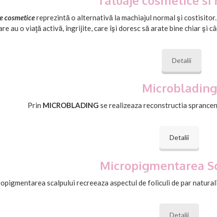
Tatuaje cosmetice si
le cosmetice
reprezintă o alternativă la machiajul normal şi costisito
are au o viaţă activă, îngrijite, care îşi doresc să arate bine chiar şi
Detalii
Microblading
Prin
MICROBLADING
se realizeaza reconstructia sprancen
Detalii
Micropigmentarea Sc
opigmentarea scalpului recreeaza aspectul de foliculi de par naturali,
Detalii