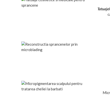
Tatuaje
c
Micr