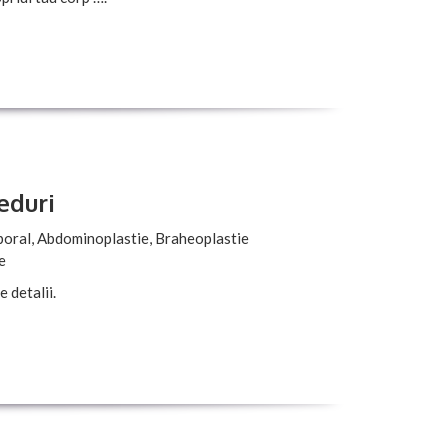
eduri
orporal, Abdominoplastie, Braheoplastie
e
 detalii.