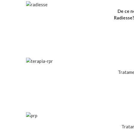
De ce n
Radiesse
Tratamen
Tratam