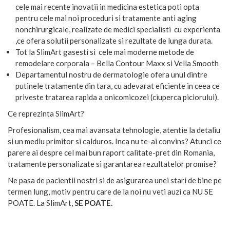
cele mai recente inovatii in medicina estetica poti opta
pentru cele mai noi proceduri si tratamente anti aging
nonchirurgicale, realizate de medici specialisti cu experienta
,ce ofera solutii personalizate si rezultate de lunga durata.
Tot la SlimArt gasesti si cele mai moderne metode de
remodelare corporala – Bella Contour Maxx si Vella Smooth
Departamentul nostru de dermatologie ofera unul dintre
putinele tratamente din tara, cu adevarat eficiente in ceea ce
priveste tratarea rapida a onicomicozei (ciuperca piciorului).
Ce reprezinta SlimArt?
Profesionalism, cea mai avansata tehnologie, atentie la detaliu
si un mediu primitor si calduros. Inca nu te-ai convins? Atunci ce
parere ai despre cel mai bun raport calitate-pret din Romania,
tratamente personalizate si garantarea rezultatelor promise?
Ne pasa de pacientii nostri si de asigurarea unei stari de bine pe
termen lung, motiv pentru care de la noi nu veti auzi ca NU SE
POATE. La SlimArt,
SE POATE.