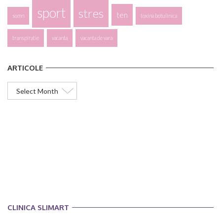
sport
stres
ten
somn
toxina botulinica
transpiratie
vacanta
vacanta de vara
ARTICOLE
Articole
CLINICA SLIMART