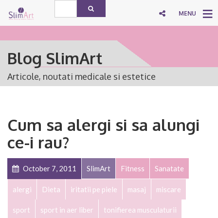
MENU
Blog SlimArt
Articole, noutati medicale si estetice
Cum sa alergi si sa alungi
ce-i rau?
October 7, 2011
SlimArt
Fitness
Sanatate
alergi
Dieta
iritatii pe piele
masaj
miscare
sport
sport in aer liber
tonifierea musculaturii