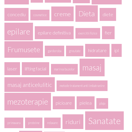
Dieta
creme
concediu
diete
cosmetice
epilare
epilare definitiva
fier
exercitii fizice
Frumusete
hidratare
ipl
garderoba
greutate
masaj
laser
lifting facial
marirea buzelor
masaj anticelulitic
metode tratament anti imbatranire
mezoterapie
picioare
pielea
plaja
Sanatate
riduri
primavara
proteine
relaxare