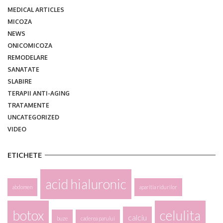
MEDICAL ARTICLES
MICOZA
NEWS
ONICOMICOZA
REMODELARE
SANATATE
SLABIRE
TERAPII ANTI-AGING
TRATAMENTE
UNCATEGORIZED
VIDEO
ETICHETE
acid hialuronic
abdomen
aparitia ridurilor
botox
celulita
calciu
buze
caderea parului