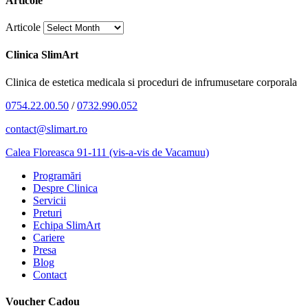
Articole
Articole
Clinica SlimArt
Clinica de estetica medicala si proceduri de infrumusetare corporala
0754.22.00.50
/
0732.990.052
contact@slimart.ro
Calea Floreasca 91-111 (vis-a-vis de Vacamuu)
Programări
Despre Clinica
Servicii
Preturi
Echipa SlimArt
Cariere
Presa
Blog
Contact
Voucher Cadou