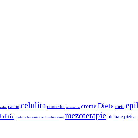
celulita
epi
Dieta
creme
calciu
concediu
diete
rului
cosmetice
mezoterapie
ulitic
picioare
pielea
metode tratament anti imbatranire