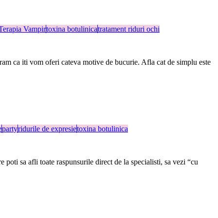
Terapia Vampir
toxina botulinica
tratament riduri ochi
eram ca iti vom oferi cateva motive de bucurie. Afla cat de simplu este
e
party
ridurile de expresie
toxina botulinica
oti sa afli toate raspunsurile direct de la specialisti, sa vezi “cu