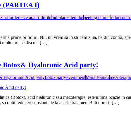
te (PARTEA I)
zi ridurile
de ce apar ridurile
hidratarea tenului
peeling chimic
riduri ochi
ritia primelor riduri. Nu, nu vrem sa iti stricam ziua, ba din contra, sp
i multe ori, se discuta […]
 de Botox& Hyalorunic Acid party!
& Hyalorunic Acid party
botox party
eveniment
Mara Banica
mezoterapi
ica (Botox), acid hialuronic sau mezoterapie, este ultima ocazie in care p
sa obtii reduceri substantiale la aceste tratamente! Iti doresti […]