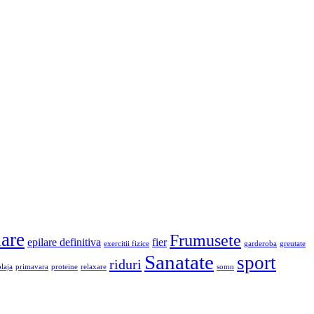
lare
Frumusete
epilare definitiva
fier
exercitii fizice
garderoba
greutate
Sanatate
sport
riduri
plaja
primavara
proteine
relaxare
somn