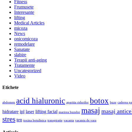
Fitness
Frumusete
Interesante
lifting
Medical Articles
micoza
News
onicomicoza
remodelare
Sanatate
slabire
Terapii anti-aging
Tratamente
Uncategorized
Video
Etichete
acid hialuronic
botox
abdomen
aparitia ridurilor
buze
caderea pa
masaj
masaj anticel
hidratare
ipl
laser
lifting facial
marirea buzelor
stres
ten
toxina botulinica
transpiratie
vacanta
vacanta de vara