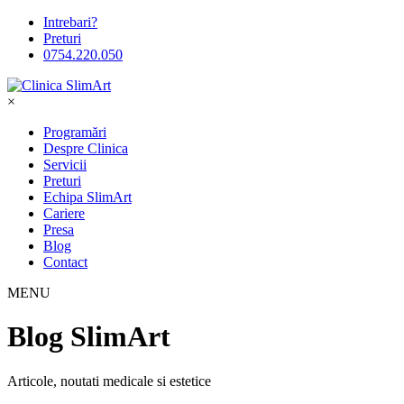
Intrebari?
Preturi
0754.220.050
×
Programări
Despre Clinica
Servicii
Preturi
Echipa SlimArt
Cariere
Presa
Blog
Contact
MENU
Blog SlimArt
Articole, noutati medicale si estetice