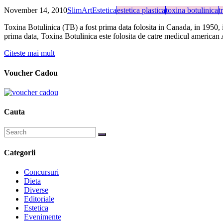
November 14, 2010
SlimArt
Estetica
estetica plastica
toxina botulinica
t
Toxina Botulinica (TB) a fost prima data folosita in Canada, in 1950, i
prima data, Toxina Botulinica este folosita de catre medicul american 
Citeste mai mult
Voucher Cadou
Cauta
Categorii
Concursuri
Dieta
Diverse
Editoriale
Estetica
Evenimente