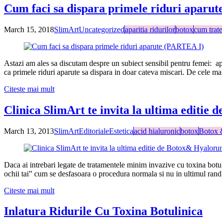
Cum faci sa dispara primele riduri aparu
March 15, 2018
SlimArt
Uncategorized
aparitia ridurilor
botox
cum trate
Astazi am ales sa discutam despre un subiect sensibil pentru femei: apa
ca primele riduri aparute sa dispara in doar cateva miscari. De cele ma
Citeste mai mult
Clinica SlimArt te invita la ultima editie
March 13, 2013
SlimArt
Editoriale
Estetica
acid hialuronic
botox
Botox 
Daca ai intrebari legate de tratamentele minim invazive cu toxina botulin
ochii tai” cum se desfasoara o procedura normala si nu in ultimul rand, 
Citeste mai mult
Inlatura Ridurile Cu Toxina Botulinica