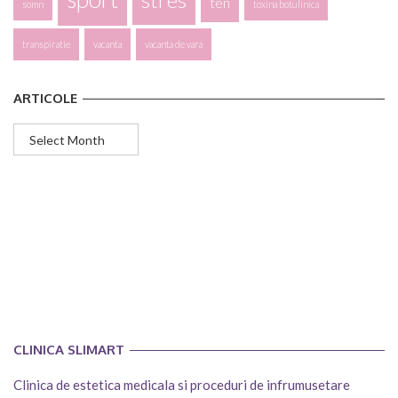
ten
somn
toxina botulinica
transpiratie
vacanta
vacanta de vara
ARTICOLE
Articole
CLINICA SLIMART
Clinica de estetica medicala si proceduri de infrumusetare