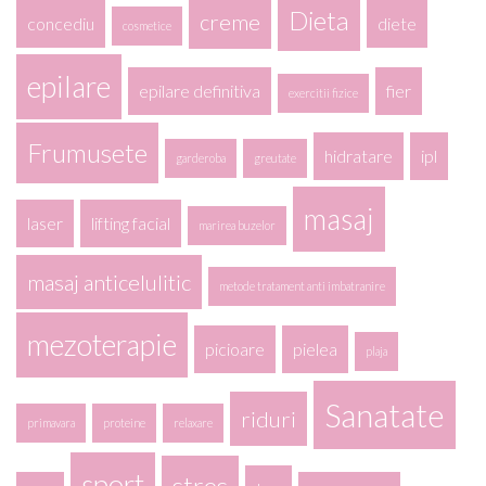
Dieta
creme
concediu
diete
cosmetice
epilare
epilare definitiva
fier
exercitii fizice
Frumusete
hidratare
ipl
garderoba
greutate
masaj
laser
lifting facial
marirea buzelor
masaj anticelulitic
metode tratament anti imbatranire
mezoterapie
picioare
pielea
plaja
Sanatate
riduri
primavara
proteine
relaxare
sport
stres