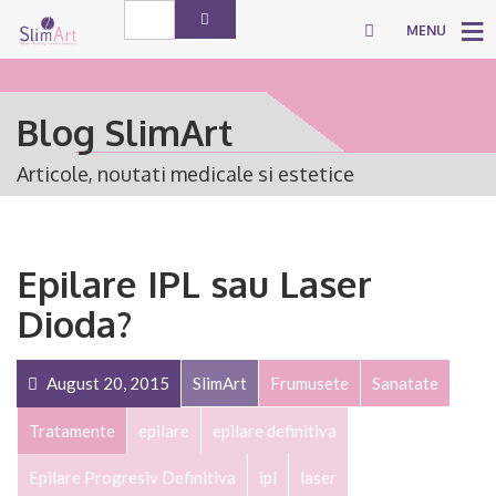
MENU
Blog SlimArt
Articole, noutati medicale si estetice
Epilare IPL sau Laser
Dioda?
August 20, 2015
SlimArt
Frumusete
Sanatate
Tratamente
epilare
epilare definitiva
Epilare Progresiv Definitiva
ipl
laser