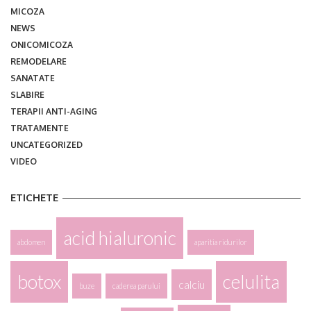
MICOZA
NEWS
ONICOMICOZA
REMODELARE
SANATATE
SLABIRE
TERAPII ANTI-AGING
TRATAMENTE
UNCATEGORIZED
VIDEO
ETICHETE
acid hialuronic
abdomen
aparitia ridurilor
botox
celulita
calciu
buze
caderea parului