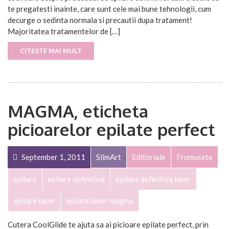
te pregatesti inainte, care sunt cele mai bune tehnologii, cum
decurge o sedinta normala si precautii dupa tratament!
Majoritatea tratamentelor de […]
CITESTE MAI MULT
MAGMA, eticheta
picioarelor epilate perfect
September 1, 2011
SlimArt
Editoriale
Frumusete
epilare
epilare definitiva
epilare definitiva laser
epilare laser
epilare laser magma
Cutera CoolGlide te ajuta sa ai picioare epilate perfect, prin