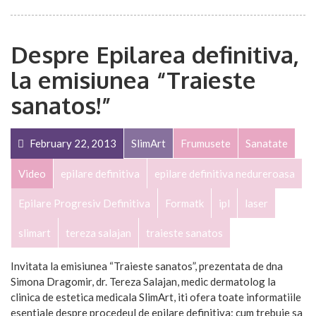
Despre Epilarea definitiva,
la emisiunea “Traieste
sanatos!”
February 22, 2013
SlimArt
Frumusete
Sanatate
Video
epilare definitiva
epilare definitiva nedureroasa
Epilare Progresiv Definitiva
Formatk
ipl
laser
slimart
tereza salajan
traieste sanatos
Invitata la emisiunea “Traieste sanatos”, prezentata de dna
Simona Dragomir, dr. Tereza Salajan, medic dermatolog la
clinica de estetica medicala SlimArt, iti ofera toate informatiile
esentiale despre procedeul de epilare definitiva: cum trebuie sa