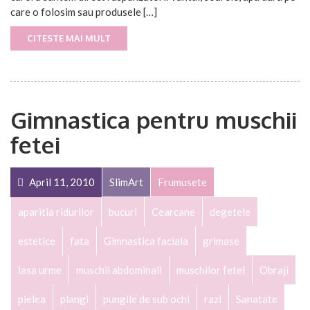
care o folosim sau produsele […]
CITESTE MAI MULT
Gimnastica pentru muschii
fetei
April 11, 2010
SlimArt
Frumusete
aparitia ridurilor
bucuri
Cearcane
degetele
estetice
fata
Gimnastica faciala
grimase
lasa urme
muschii abdominali
muschilor fetei
Obraji
pielea
plangi
pungile de sub ochi
razi
Sanatate