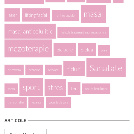
masaj
laser
lifting facial
marirea buzelor
masaj anticelulitic
metode tratament anti imbatranire
mezoterapie
picioare
pielea
plaja
Sanatate
riduri
primavara
proteine
relaxare
sport
stres
ten
somn
toxina botulinica
transpiratie
vacanta
vacanta de vara
ARTICOLE
Articole