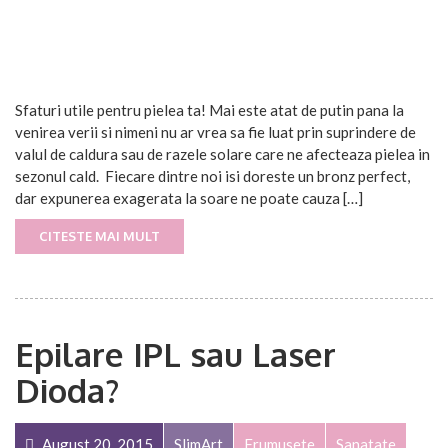
Sfaturi utile pentru pielea ta! Mai este atat de putin pana la
venirea verii si nimeni nu ar vrea sa fie luat prin suprindere de
valul de caldura sau de razele solare care ne afecteaza pielea in
sezonul cald. Fiecare dintre noi isi doreste un bronz perfect,
dar expunerea exagerata la soare ne poate cauza […]
CITESTE MAI MULT
Epilare IPL sau Laser
Dioda?
August 20, 2015
SlimArt
Frumusete
Sanatate