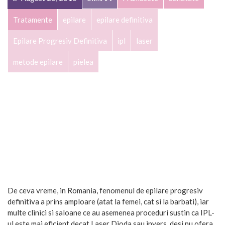
Tratamente
epilare
epilare definitiva
Epilare Progresiv Definitiva
ipl
laser
metode epilare
pielea
De ceva vreme, in Romania, fenomenul de epilare progresiv
definitiva a prins amploare (atat la femei, cat si la barbati), iar
multe clinici si saloane ce au asemenea proceduri sustin ca IPL-
ul este mai eficient decat Laser Dioda sau invers, desi nu ofera