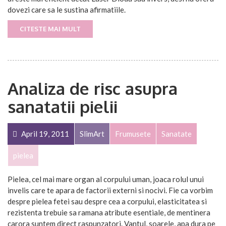
dovezi care sa le sustina afirmatiile.
CITESTE MAI MULT
Analiza de risc asupra
sanatatii pielii
April 19, 2011
SlimArt
Frumusete
Sanatate
pielea
Pielea, cel mai mare organ al corpului uman, joaca rolul unui
invelis care te apara de factorii externi si nocivi. Fie ca vorbim
despre pielea fetei sau despre cea a corpului, elasticitatea si
rezistenta trebuie sa ramana atribute esentiale, de mentinera
carora suntem direct raspunzatori. Vantul, soarele, apa dura pe