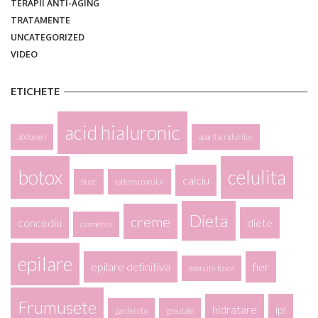
TERAPII ANTI-AGING
TRATAMENTE
UNCATEGORIZED
VIDEO
ETICHETE
acid hialuronic
abdomen
aparitia ridurilor
botox
celulita
calciu
buze
caderea parului
Dieta
creme
concediu
diete
cosmetice
epilare
epilare definitiva
fier
exercitii fizice
Frumusete
hidratare
ipl
garderoba
greutate