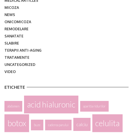
MEDICAL ARTICLES
MICOZA
NEWS
ONICOMICOZA
REMODELARE
SANATATE
SLABIRE
TERAPII ANTI-AGING
TRATAMENTE
UNCATEGORIZED
VIDEO
ETICHETE
acid hialuronic
abdomen
aparitia ridurilor
botox
celulita
calciu
buze
caderea parului