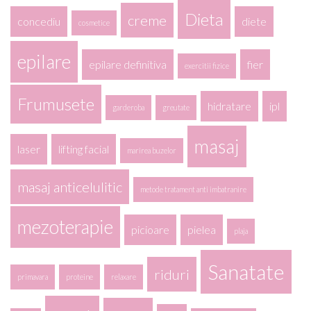
Dieta
creme
concediu
diete
cosmetice
epilare
epilare definitiva
fier
exercitii fizice
Frumusete
hidratare
ipl
garderoba
greutate
masaj
laser
lifting facial
marirea buzelor
masaj anticelulitic
metode tratament anti imbatranire
mezoterapie
picioare
pielea
plaja
Sanatate
riduri
primavara
proteine
relaxare