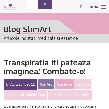
MENU
Blog SlimArt
Articole, noutati medicale si estetice
Transpiratia iti pateaza
imaginea! Combate-o!
August 4, 2011
SlimArt
Sanatate
caldura
temperatura ambientala
termometru
transpira
E vara, mercurul termometrelor urca treptat si nu coboara