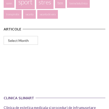
sport
stres
ten
somn
toxina botulinica
transpiratie
vacanta
vacanta de vara
ARTICOLE
Articole
CLINICA SLIMART
Clinica de estetica medicala si proceduri de infrumusetare