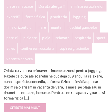
diete sanatoase
Durata alergarii
eliminarea toxinelor
exercitii
forma fizica
gravitatia
Jogging
linia orizontului
mare
munte
muschiul gambelor
parcuri
picioare
plaja
relaxare
respiratia
sport
stres
tonifierea musculara
topirea grasimilor
vacanta de vara
Odata cu venirea primaverii, incepe sezonul pentru jogging.
Razele caldute ale soarelui ne duc deja cu gandul la relaxare,
buna dispozitie, concediu, la forma fizica de invidiat pe care
dorim sa o afisam in vacanta de vara, la mare, pe plaja sau in
drumetiile noastre, la munte. Pentru a ne recapata vigoarea si
forma fizica […]
CITESTE MAI MULT