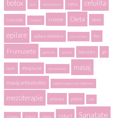
botox
celulita
calciu
buze
caderea parului
Dieta
creme
concediu
diete
cosmetice
epilare
epilare definitiva
fier
exercitii fizice
Frumusete
hidratare
ipl
garderoba
greutate
masaj
laser
lifting facial
marirea buzelor
masaj anticelulitic
metode tratament anti imbatranire
mezoterapie
picioare
pielea
plaja
Sanatate
riduri
primavara
proteine
relaxare