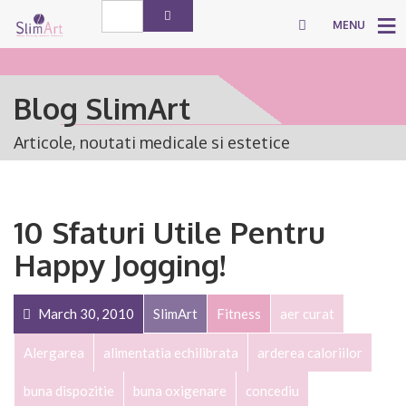
MENU
Blog SlimArt
Articole, noutati medicale si estetice
10 Sfaturi Utile Pentru
Happy Jogging!
March 30, 2010
SlimArt
Fitness
aer curat
Alergarea
alimentatia echilibrata
arderea caloriilor
buna dispozitie
buna oxigenare
concediu