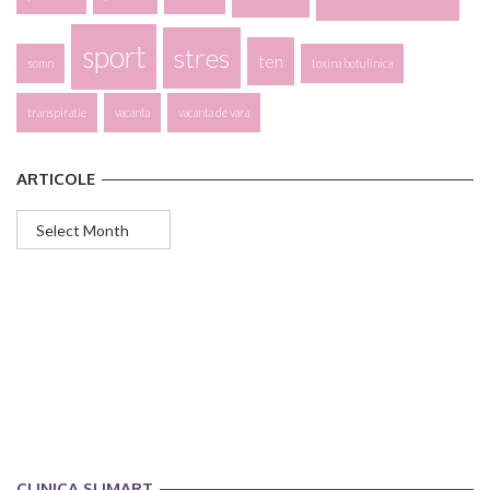
sport
stres
ten
somn
toxina botulinica
transpiratie
vacanta
vacanta de vara
ARTICOLE
Articole
CLINICA SLIMART