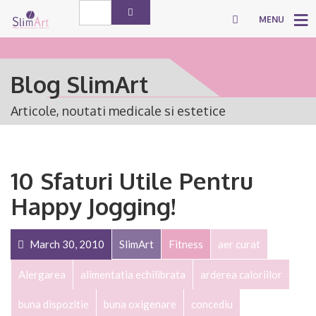
MENU
Blog SlimArt
Articole, noutati medicale si estetice
10 Sfaturi Utile Pentru
Happy Jogging!
March 30, 2010
SlimArt
Fitness
aer curat
Alergarea
alimentatia echilibrata
arderea caloriilor
buna dispozitie
buna oxigenare
concediu