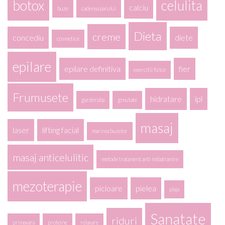
botox
celulita
calciu
buze
caderea parului
Dieta
creme
concediu
diete
cosmetice
epilare
epilare definitiva
fier
exercitii fizice
Frumusete
hidratare
ipl
garderoba
greutate
masaj
laser
lifting facial
marirea buzelor
masaj anticelulitic
metode tratament anti imbatranire
mezoterapie
picioare
pielea
plaja
Sanatate
riduri
primavara
proteine
relaxare