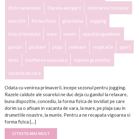
diete sanatoase
Durata alergarii
eliminarea toxinelor
exercitii
forma fizica
gravitatia
Jogging
linia orizontului
mare
munte
muschiul gambelor
parcuri
picioare
plaja
relaxare
respiratia
sport
stres
tonifierea musculara
topirea grasimilor
vacanta de vara
Odata cu venirea primaverii, incepe sezonul pentru jogging.
Razele caldute ale soarelui ne duc deja cu gandul la relaxare,
buna dispozitie, concediu, la forma fizica de invidiat pe care
dorim sa o afisam in vacanta de vara, la mare, pe plaja sau in
drumetiile noastre, la munte. Pentru a ne recapata vigoarea si
forma fizica […]
CITESTE MAI MULT