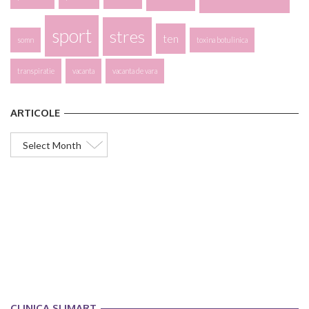
sport
stres
ten
somn
toxina botulinica
transpiratie
vacanta
vacanta de vara
ARTICOLE
Articole
CLINICA SLIMART