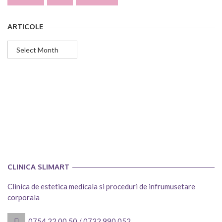
ARTICOLE
Articole
CLINICA SLIMART
Clinica de estetica medicala si proceduri de infrumusetare
corporala
0754.22.00.50
/
0732.990.052