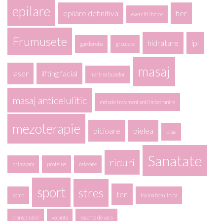
epilare
epilare definitiva
fier
exercitii fizice
Frumusete
hidratare
ipl
garderoba
greutate
masaj
laser
lifting facial
marirea buzelor
masaj anticelulitic
metode tratament anti imbatranire
mezoterapie
picioare
pielea
plaja
Sanatate
riduri
primavara
proteine
relaxare
sport
stres
ten
somn
toxina botulinica
transpiratie
vacanta
vacanta de vara