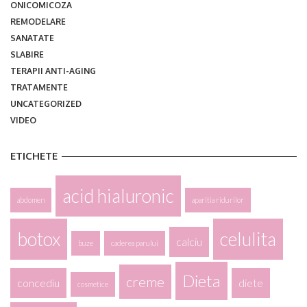
ONICOMICOZA
REMODELARE
SANATATE
SLABIRE
TERAPII ANTI-AGING
TRATAMENTE
UNCATEGORIZED
VIDEO
ETICHETE
acid hialuronic
abdomen
aparitia ridurilor
botox
celulita
calciu
buze
caderea parului
Dieta
creme
concediu
diete
cosmetice