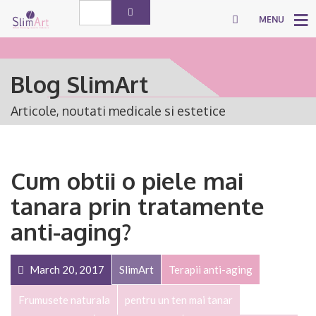
MENU
Blog SlimArt
Articole, noutati medicale si estetice
Cum obtii o piele mai
tanara prin tratamente
anti-aging?
March 20, 2017
SlimArt
Terapii anti-aging
Frumusete naturala
pentru un ten mai tanar