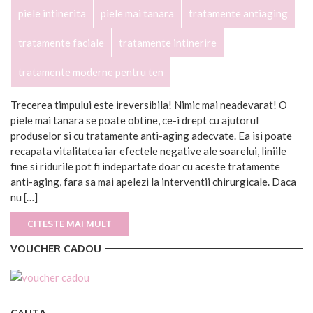
piele intinerita
piele mai tanara
tratamente antiaging
tratamente faciale
tratamente intinerire
tratamente moderne pentru ten
Trecerea timpului este ireversibila! Nimic mai neadevarat! O
piele mai tanara se poate obtine, ce-i drept cu ajutorul
produselor si cu tratamente anti-aging adecvate. Ea isi poate
recapata vitalitatea iar efectele negative ale soarelui, liniile
fine si ridurile pot fi indepartate doar cu aceste tratamente
anti-aging, fara sa mai apelezi la interventii chirurgicale. Daca
nu […]
CITESTE MAI MULT
VOUCHER CADOU
CAUTA