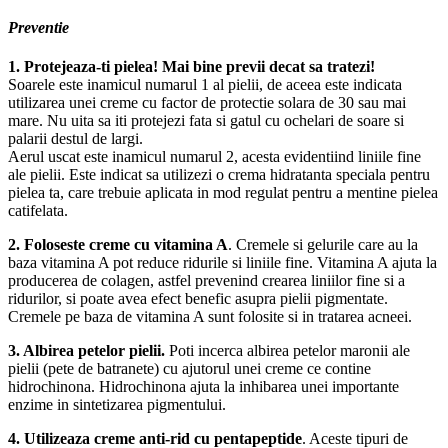
Preventie
1. Protejeaza-ti pielea! Mai bine previi decat sa tratezi!
Soarele este inamicul numarul 1 al pielii, de aceea este indicata
utilizarea unei creme cu factor de protectie solara de 30 sau mai
mare. Nu uita sa iti protejezi fata si gatul cu ochelari de soare si
palarii destul de largi.
Aerul uscat este inamicul numarul 2, acesta evidentiind liniile fine
ale pielii. Este indicat sa utilizezi o crema hidratanta speciala pentru
pielea ta, care trebuie aplicata in mod regulat pentru a mentine pielea
catifelata.
2. Foloseste creme cu vitamina A
. Cremele si gelurile care au la
baza vitamina A pot reduce ridurile si liniile fine. Vitamina A ajuta la
producerea de colagen, astfel prevenind crearea liniilor fine si a
ridurilor, si poate avea efect benefic asupra pielii pigmentate.
Cremele pe baza de vitamina A sunt folosite si in tratarea acneei.
3. Albirea petelor pielii.
Poti incerca albirea petelor maronii ale
pielii (pete de batranete) cu ajutorul unei creme ce contine
hidrochinona. Hidrochinona ajuta la inhibarea unei importante
enzime in sintetizarea pigmentului.
4. Utilizeaza creme anti-rid cu pentapeptide
. Aceste tipuri de