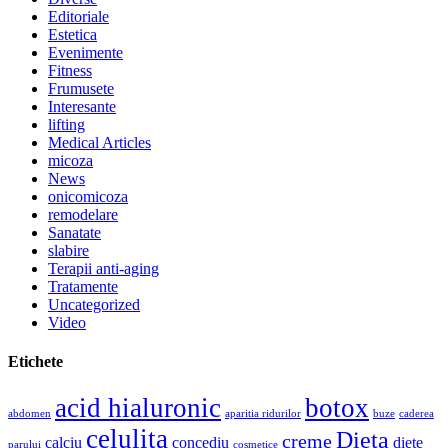
Editoriale
Estetica
Evenimente
Fitness
Frumusete
Interesante
lifting
Medical Articles
micoza
News
onicomicoza
remodelare
Sanatate
slabire
Terapii anti-aging
Tratamente
Uncategorized
Video
Etichete
acid hialuronic
botox
abdomen
aparitia ridurilor
buze
caderea
celulita
Dieta
creme
calciu
concediu
diete
parului
cosmetice