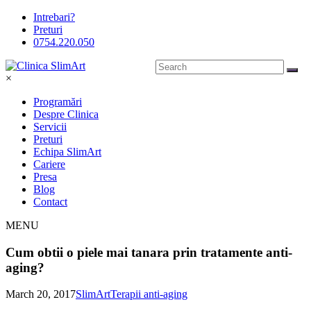
Intrebari?
Preturi
0754.220.050
×
Programări
Despre Clinica
Servicii
Preturi
Echipa SlimArt
Cariere
Presa
Blog
Contact
MENU
Cum obtii o piele mai tanara prin tratamente anti-
aging?
March 20, 2017
SlimArt
Terapii anti-aging