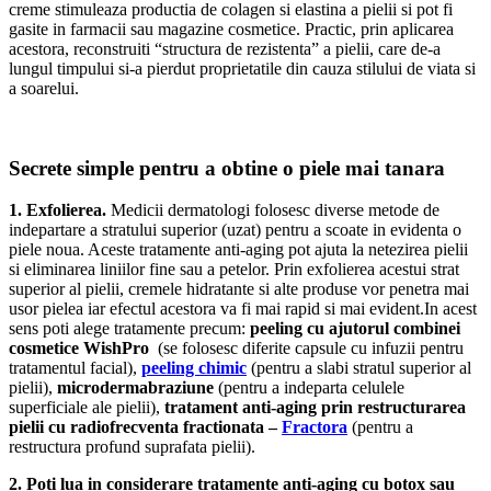
creme stimuleaza productia de colagen si elastina a pielii si pot fi
gasite in farmacii sau magazine cosmetice. Practic, prin aplicarea
acestora, reconstruiti “structura de rezistenta” a pielii, care de-a
lungul timpului si-a pierdut proprietatile din cauza stilului de viata si
a soarelui.
Secrete simple pentru a obtine o piele mai tanara
1. Exfolierea.
Medicii dermatologi folosesc diverse metode de
indepartare a stratului superior (uzat) pentru a scoate in evidenta o
piele noua. Aceste tratamente anti-aging pot ajuta la netezirea pielii
si eliminarea liniilor fine sau a petelor. Prin exfolierea acestui strat
superior al pielii, cremele hidratante si alte produse vor penetra mai
usor pielea iar efectul acestora va fi mai rapid si mai evident.In acest
sens poti alege tratamente precum:
peeling cu ajutorul combinei
cosmetice WishPro
(se folosesc diferite capsule cu infuzii pentru
tratamentul facial),
peeling chimic
(pentru a slabi stratul superior al
pielii),
microdermabraziune
(pentru a indeparta celulele
superficiale ale pielii),
tratament anti-aging prin restructurarea
pielii cu radiofrecventa fractionata –
Fractora
(pentru a
restructura profund suprafata pielii).
2. Poti lua in considerare tratamente anti-aging cu botox sau