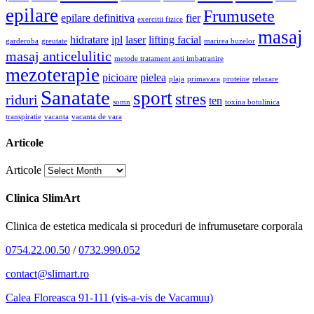
epilare
Frumusete
epilare definitiva
fier
exercitii fizice
masaj
hidratare
ipl
laser
lifting facial
garderoba
greutate
marirea buzelor
masaj anticelulitic
metode tratament anti imbatranire
mezoterapie
picioare
pielea
plaja
primavara
proteine
relaxare
Sanatate
sport
stres
riduri
ten
somn
toxina botulinica
transpiratie
vacanta
vacanta de vara
Articole
Articole
Clinica SlimArt
Clinica de estetica medicala si proceduri de infrumusetare corporala
0754.22.00.50
/
0732.990.052
contact@slimart.ro
Calea Floreasca 91-111 (vis-a-vis de Vacamuu)