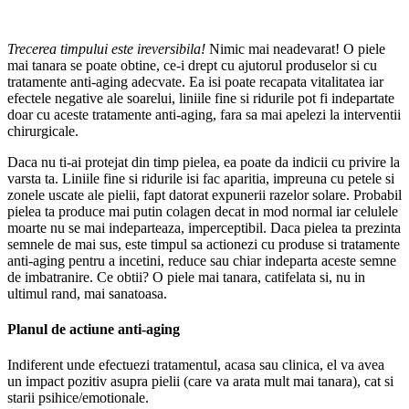
Trecerea timpului este ireversibila!
Nimic mai neadevarat! O piele
mai tanara se poate obtine, ce-i drept cu ajutorul produselor si cu
tratamente anti-aging adecvate. Ea isi poate recapata vitalitatea iar
efectele negative ale soarelui, liniile fine si ridurile pot fi indepartate
doar cu aceste tratamente anti-aging, fara sa mai apelezi la interventii
chirurgicale.
Daca nu ti-ai protejat din timp pielea, ea poate da indicii cu privire la
varsta ta. Liniile fine si ridurile isi fac aparitia, impreuna cu petele si
zonele uscate ale pielii, fapt datorat expunerii razelor solare. Probabil
pielea ta produce mai putin colagen decat in mod normal iar celulele
moarte nu se mai indeparteaza, imperceptibil. Daca pielea ta prezinta
semnele de mai sus, este timpul sa actionezi cu produse si tratamente
anti-aging pentru a incetini, reduce sau chiar indeparta aceste semne
de imbatranire. Ce obtii? O piele mai tanara, catifelata si, nu in
ultimul rand, mai sanatoasa.
Planul de actiune anti-aging
Indiferent unde efectuezi tratamentul, acasa sau clinica, el va avea
un impact pozitiv asupra pielii (care va arata mult mai tanara), cat si
starii psihice/emotionale.