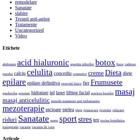
remodelare
Sanatate
slabire
Terapii anti-aging
Tratamente
Uncategorized
Video
Etichete
acid hialuronic
botox
abdomen
aparitia ridurilor
buze
caderea
celulita
Dieta
creme
calciu
concediu
diete
parului
cosmetice
epilare
Frumusete
epilare definitiva
fier
exercitii fizice
masaj
hidratare
ipl
laser
lifting facial
garderoba
greutate
marirea buzelor
masaj anticelulitic
metode tratament anti imbatranire
mezoterapie
picioare
pielea
plaja
primavara
proteine
relaxare
Sanatate
sport
stres
riduri
ten
somn
toxina botulinica
transpiratie
vacanta
vacanta de vara
Articole