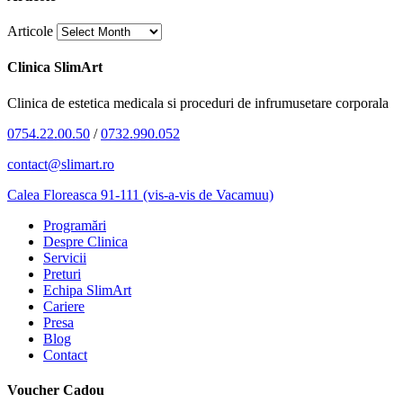
Articole
Clinica SlimArt
Clinica de estetica medicala si proceduri de infrumusetare corporala
0754.22.00.50
/
0732.990.052
contact@slimart.ro
Calea Floreasca 91-111 (vis-a-vis de Vacamuu)
Programări
Despre Clinica
Servicii
Preturi
Echipa SlimArt
Cariere
Presa
Blog
Contact
Voucher Cadou