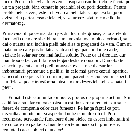
lucru. Pentru a le evita, interventia asupra cosurilor trebuie facuta pe
un ten pregatit, bine curatat in prealabil si cu porii deschisi. Pentru
problemele severe, este in favoarea pielii tale sa apelezi la ajutor
avizat, din partea cosmeticienei, si sa urmezi sfaturile medicului
dermatolog.
Primavara, dupa ce mai dam jos din lucrurile groase, iar soarele iti
face pofta de mare si caldura, simti nevoia, mai mult ca oricand, sa
dai o nuanta mai inchisa pielii tale si sa te pregatesti de vara. Cum nu
toata lumea are posibilitatea sa dea o fuga pana in tarile calde,
vizitele la solar par cea mai facila solutie. Poate ca ai dreptate, dar
inainte sa o faci, ar fi bine sa te gandesti de doua ori. Dincolo de
aspectul placut al unei pieli bronzate, exista riscul arsurilor,
imbratranirii premature a pielii si, in cele mai grave cazuri, aparitiei
cancerului de piele. Prin urmare, un aparent serviciu pentru aspectul
tau fizic se poate transforma intr-un mare deserviciu adus sanatatii
pielii.
Fumatul este clar un factor nociv, produs de propriile actiuni. Stii
ca iti face rau, iar cu toate astea nu esti in stare sa renunti sau sa te
feresti de compania celor care fumeaza. Pe langa faptul ca poti
dezvolta anumite boli si aspectul tau fizic are de suferit. Poti
recunoaste persoanele fumatoare dupa pielea cu aspect imbatranit si
de culoare mai galbena. Inainte de a te numara si tu printre ele,
renunta la acest obicei daunator!