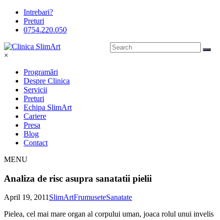
Intrebari?
Preturi
0754.220.050
×
Programări
Despre Clinica
Servicii
Preturi
Echipa SlimArt
Cariere
Presa
Blog
Contact
MENU
Analiza de risc asupra sanatatii pielii
April 19, 2011
SlimArt
Frumusete
Sanatate
Pielea, cel mai mare organ al corpului uman, joaca rolul unui invelis