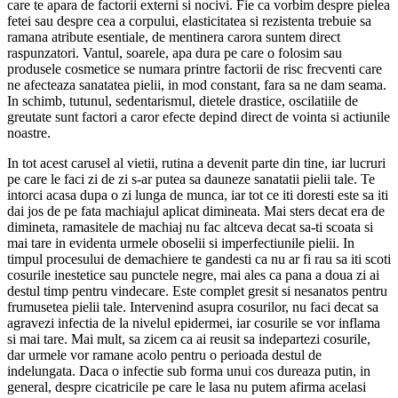
care te apara de factorii externi si nocivi. Fie ca vorbim despre pielea
fetei sau despre cea a corpului, elasticitatea si rezistenta trebuie sa
ramana atribute esentiale, de mentinera carora suntem direct
raspunzatori. Vantul, soarele, apa dura pe care o folosim sau
produsele cosmetice se numara printre factorii de risc frecventi care
ne afecteaza sanatatea pielii, in mod constant, fara sa ne dam seama.
In schimb, tutunul, sedentarismul, dietele drastice, oscilatiile de
greutate sunt factori a caror efecte depind direct de vointa si actiunile
noastre.
In tot acest carusel al vietii, rutina a devenit parte din tine, iar lucruri
pe care le faci zi de zi s-ar putea sa dauneze sanatatii pielii tale. Te
intorci acasa dupa o zi lunga de munca, iar tot ce iti doresti este sa iti
dai jos de pe fata machiajul aplicat dimineata. Mai sters decat era de
dimineta, ramasitele de machiaj nu fac altceva decat sa-ti scoata si
mai tare in evidenta urmele oboselii si imperfectiunile pielii. In
timpul procesului de demachiere te gandesti ca nu ar fi rau sa iti scoti
cosurile inestetice sau punctele negre, mai ales ca pana a doua zi ai
destul timp pentru vindecare. Este complet gresit si nesanatos pentru
frumusetea pielii tale. Intervenind asupra cosurilor, nu faci decat sa
agravezi infectia de la nivelul epidermei, iar cosurile se vor inflama
si mai tare. Mai mult, sa zicem ca ai reusit sa indepartezi cosurile,
dar urmele vor ramane acolo pentru o perioada destul de
indelungata. Daca o infectie sub forma unui cos dureaza putin, in
general, despre cicatricile pe care le lasa nu putem afirma acelasi