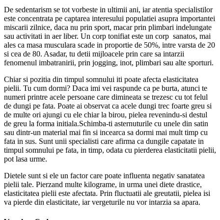
De sedentarism se tot vorbeste in ultimii ani, iar atentia specialistilor
este concentrata pe captarea interesului populatiei asupra importantei
miscarii zilnice, daca nu prin sport, macar prin plimbari indelungate
sau activitati in aer liber. Un corp tonifiat este un corp sanatos, mai
ales ca masa musculara scade in proportie de 50%, intre varsta de 20
si cea de 80. Asadar, tu detii mijloacele prin care sa intarzii
fenomenul imbatranirii, prin jogging, inot, plimbari sau alte sporturi.
Chiar si pozitia din timpul somnului iti poate afecta elasticitatea
pielii. Tu cum dormi? Daca imi vei raspunde ca pe burta, atunci te
numeri printre acele persoane care dimineata se trezesc cu tot felul
de dungi pe fata. Poate ai observat ca acele dungi trec foarte greu si
de multe ori ajungi cu ele chiar la birou, pielea revenindu-si destul
de greu la forma initiala.Schimba-ti asternuturile cu unele din satin
sau dintr-un material mai fin si incearca sa dormi mai mult timp cu
fata in sus. Sunt unii specialisti care afirma ca dungile capatate in
timpul somnului pe fata, in timp, odata cu pierderea elasticitatii pielii,
pot lasa urme.
Dietele sunt si ele un factor care poate influenta negativ sanatatea
pielii tale. Pierzand multe kilograme, in urma unei diete drastice,
elasticitatea pielii este afectata. Prin fluctuatii ale greutatii, pielea isi
va pierde din elasticitate, iar vergeturile nu vor intarzia sa apara.