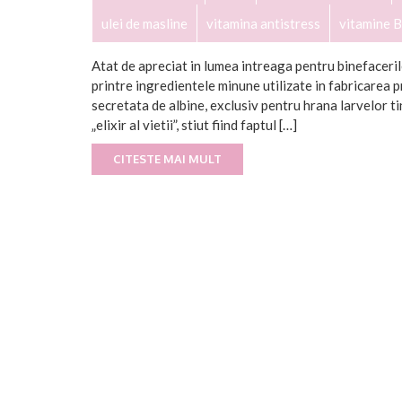
ulei de masline
vitamina antistress
vitamine B
Atat de apreciat in lumea intreaga pentru binefaceri
printre ingredientele minune utilizate in fabricarea
secretata de albine, exclusiv pentru hrana larvelor ti
„elixir al vietii”, stiut fiind faptul […]
CITESTE MAI MULT