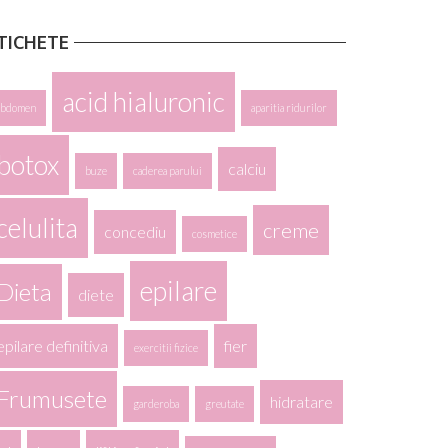
TICHETE
acid hialuronic
abdomen
aparitia ridurilor
botox
calciu
buze
caderea parului
celulita
creme
concediu
cosmetice
epilare
Dieta
diete
epilare definitiva
fier
exercitii fizice
Frumusete
hidratare
garderoba
greutate