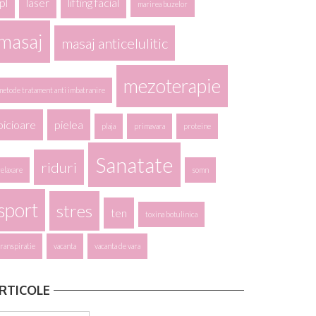
ipl
laser
lifting facial
marirea buzelor
masaj
masaj anticelulitic
mezoterapie
metode tratament anti imbatranire
picioare
pielea
plaja
primavara
proteine
Sanatate
riduri
relaxare
somn
sport
stres
ten
toxina botulinica
transpiratie
vacanta
vacanta de vara
RTICOLE