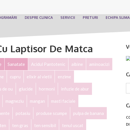
OGRAMĂRI
DESPRE CLINICA
SERVICII
PRETURI
ECHIPA SLIM
Cu Laptisor De Matca
V
e
Sanatate
Acidul Pantotenic
albine
aminoacizi
C
me
cupru
elixir al vietii
enzime
s de ou
glucide
hormoni
infuzie de abur
magneziu
mangan
masti faciale
C
mente
potasiu
produse scumpe
pulpa de banana
C
D
ten
ten gras
ten sensibil
tenul uscat