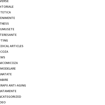
IVERSE
DITORIALE
STETICA
VENIMENTE
ITNESS
RUMUSETE
NTERESANTE
FTING
EDICAL ARTICLES
ICOZA
EWS
NICOMICOZA
EMODELARE
ANATATE
ABIRE
RAPII ANTI-AGING
RATAMENTE
NCATEGORIZED
IDEO