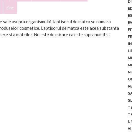
D
zinc
E
E
le sale asupra organismului, laptisorul de matca se numara
E
 produselor cosmetice. Laptisorul de matca este acea substanta
F
nere si a matcilor. Nu este de mirare ca este supranumit si
F
I
LI
M
M
N
O
R
S
SL
TE
T
U
V