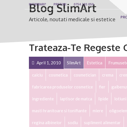
Blog SlimArt
INTREBARI?
PRETURI
0754.220.050
PR
Articole, noutati medicale si estetice
Trateaza-Te Regeste 
April 1, 2010
SlimArt
Estetica
Frumuset
calciu
cosmetica
cosmetician
crema
cre
fabricarea produselor cosmetice
fier
galbenu
ingrediente
laptisor de matca
lipide
lotiuni
masti hranitoare si tonifiante
miere
oligoele
regina albinelor
sodiu
supliment alimentar