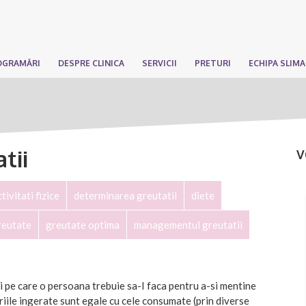
OGRAMĂRI
DESPRE CLINICA
SERVICII
PRETURI
ECHIPA SLIM
tii
V
tivitati fizice
determinarea greutatii
diete
reutate
greutate optima
managementul greutatii
i pe care o persoana trebuie sa-I faca pentru a-si mentine
riile ingerate sunt egale cu cele consumate (prin diverse