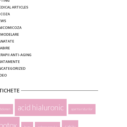
FTING
EDICAL ARTICLES
ICOZA
EWS
NICOMICOZA
EMODELARE
ANATATE
ABIRE
RAPII ANTI-AGING
RATAMENTE
NCATEGORIZED
IDEO
TICHETE
acid hialuronic
abdomen
aparitia ridurilor
botox
calciu
buze
caderea parului