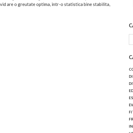
divid are o greutate optima, intr-o statistica bine stabilita,
C
C
C
D
D
E
E
E
F
F
I