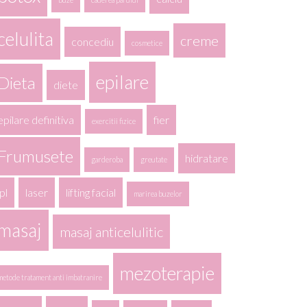
celulita
creme
concediu
cosmetice
epilare
Dieta
diete
epilare definitiva
fier
exercitii fizice
Frumusete
hidratare
garderoba
greutate
ipl
laser
lifting facial
marirea buzelor
masaj
masaj anticelulitic
mezoterapie
metode tratament anti imbatranire