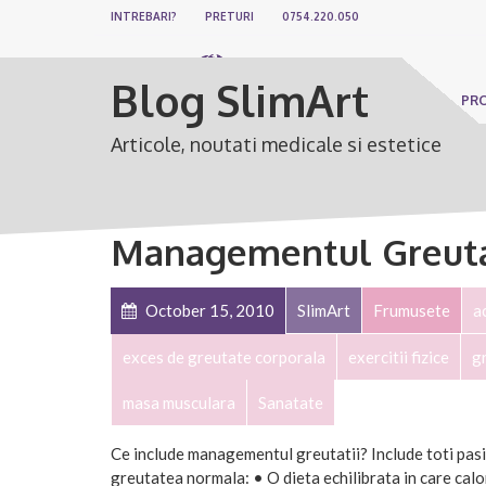
INTREBARI?
PRETURI
0754.220.050
Blog SlimArt
PR
Articole, noutati medicale si estetice
Managementul Greuta
October 15, 2010
SlimArt
Frumusete
ac
exces de greutate corporala
exercitii fizice
g
masa musculara
Sanatate
Ce include managementul greutatii? Include toti pasi
greutatea normala: • O dieta echilibrata in care calo