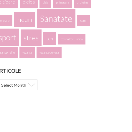
picioare
pielea
plaja
primavara
proteine
Sanatate
riduri
relaxare
somn
sport
stres
ten
toxina botulinica
transpiratie
vacanta
vacanta de vara
RTICOLE
ticole