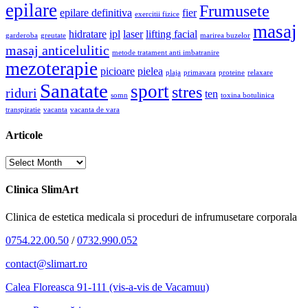
epilare
Frumusete
epilare definitiva
fier
exercitii fizice
masaj
hidratare
ipl
laser
lifting facial
garderoba
greutate
marirea buzelor
masaj anticelulitic
metode tratament anti imbatranire
mezoterapie
picioare
pielea
plaja
primavara
proteine
relaxare
Sanatate
sport
stres
riduri
ten
somn
toxina botulinica
transpiratie
vacanta
vacanta de vara
Articole
Articole
Clinica SlimArt
Clinica de estetica medicala si proceduri de infrumusetare corporala
0754.22.00.50
/
0732.990.052
contact@slimart.ro
Calea Floreasca 91-111 (vis-a-vis de Vacamuu)