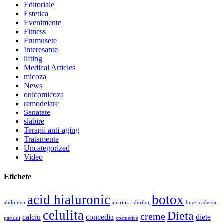
Editoriale
Estetica
Evenimente
Fitness
Frumusete
Interesante
lifting
Medical Articles
micoza
News
onicomicoza
remodelare
Sanatate
slabire
Terapii anti-aging
Tratamente
Uncategorized
Video
Etichete
acid hialuronic
botox
abdomen
aparitia ridurilor
buze
caderea
celulita
Dieta
creme
calciu
concediu
diete
parului
cosmetice