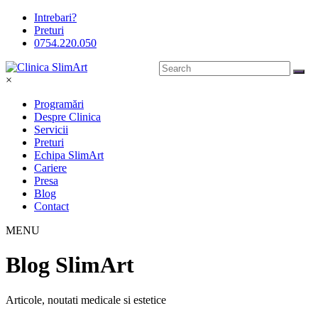
Intrebari?
Preturi
0754.220.050
×
Programări
Despre Clinica
Servicii
Preturi
Echipa SlimArt
Cariere
Presa
Blog
Contact
MENU
Blog SlimArt
Articole, noutati medicale si estetice