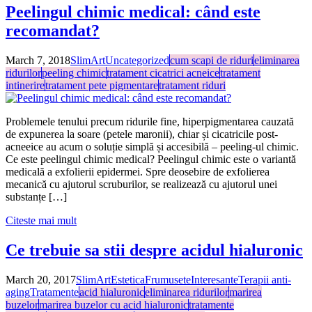
Peelingul chimic medical: când este
recomandat?
March 7, 2018
SlimArt
Uncategorized
cum scapi de riduri
eliminarea
ridurilor
peeling chimic
tratament cicatrici acneice
tratament
intinerire
tratament pete pigmentare
tratament riduri
Problemele tenului precum ridurile fine, hiperpigmentarea cauzată
de expunerea la soare (petele maronii), chiar și cicatricile post-
acneeice au acum o soluție simplă și accesibilă – peeling-ul chimic.
Ce este peelingul chimic medical? Peelingul chimic este o variantă
medicală a exfolierii epidermei. Spre deosebire de exfolierea
mecanică cu ajutorul scruburilor, se realizează cu ajutorul unei
substanțe […]
Citeste mai mult
Ce trebuie sa stii despre acidul hialuronic
March 20, 2017
SlimArt
Estetica
Frumusete
Interesante
Terapii anti-
aging
Tratamente
acid hialuronic
eliminarea ridurilor
marirea
buzelor
marirea buzelor cu acid hialuronic
tratamente