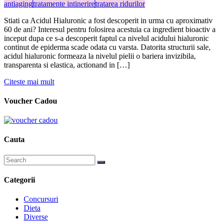
antiaging
tratamente intinerire
tratarea ridurilor
Stiati ca Acidul Hialuronic a fost descoperit in urma cu aproximativ
60 de ani? Interesul pentru folosirea acestuia ca ingredient bioactiv a
inceput dupa ce s-a descoperit faptul ca nivelul acidului hialuronic
continut de epiderma scade odata cu varsta. Datorita structurii sale,
acidul hialuronic formeaza la nivelul pielii o bariera invizibila,
transparenta si elastica, actionand in […]
Citeste mai mult
Voucher Cadou
Cauta
Categorii
Concursuri
Dieta
Diverse