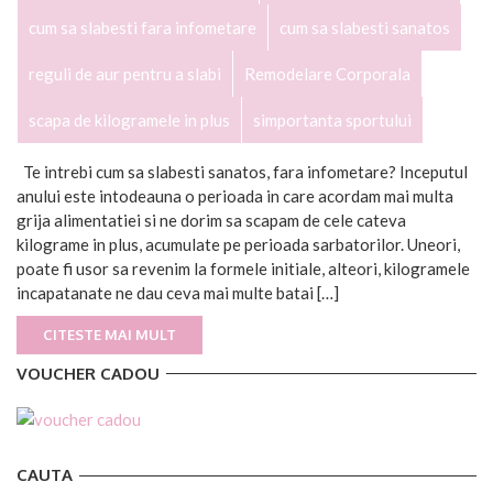
cum sa slabesti fara infometare
cum sa slabesti sanatos
reguli de aur pentru a slabi
Remodelare Corporala
scapa de kilogramele in plus
simportanta sportului
Te intrebi cum sa slabesti sanatos, fara infometare? Inceputul
anului este intodeauna o perioada in care acordam mai multa
grija alimentatiei si ne dorim sa scapam de cele cateva
kilograme in plus, acumulate pe perioada sarbatorilor. Uneori,
poate fi usor sa revenim la formele initiale, alteori, kilogramele
incapatanate ne dau ceva mai multe batai […]
CITESTE MAI MULT
VOUCHER CADOU
CAUTA