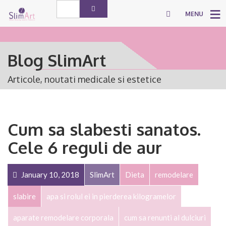
MENU
Blog SlimArt
Articole, noutati medicale si estetice
Cum sa slabesti sanatos.
Cele 6 reguli de aur
January 10, 2018
SlimArt
Dieta
remodelare
slabire
apa si rolul ei in pierderea kilogramelor
aparate remodelare corporala
cum sa renunti al dulciuri