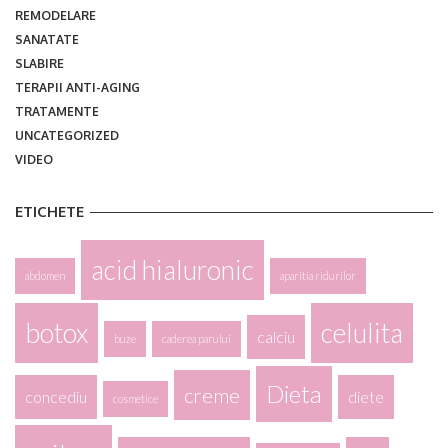
REMODELARE
SANATATE
SLABIRE
TERAPII ANTI-AGING
TRATAMENTE
UNCATEGORIZED
VIDEO
ETICHETE
acid hialuronic
abdomen
aparitia ridurilor
botox
celulita
calciu
buze
caderea parului
Dieta
creme
concediu
diete
cosmetice