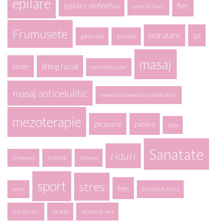
epilare
epilare definitiva
fier
exercitii fizice
Frumusete
hidratare
ipl
garderoba
greutate
masaj
laser
lifting facial
marirea buzelor
masaj anticelulitic
metode tratament anti imbatranire
mezoterapie
picioare
pielea
plaja
Sanatate
riduri
primavara
proteine
relaxare
sport
stres
ten
somn
toxina botulinica
transpiratie
vacanta
vacanta de vara