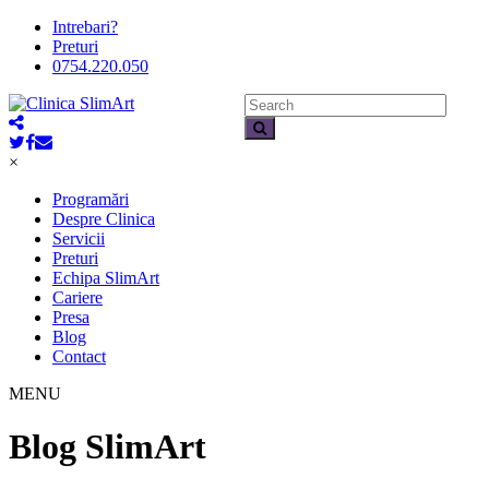
Intrebari?
Preturi
0754.220.050
×
Programări
Despre Clinica
Servicii
Preturi
Echipa SlimArt
Cariere
Presa
Blog
Contact
MENU
Blog SlimArt