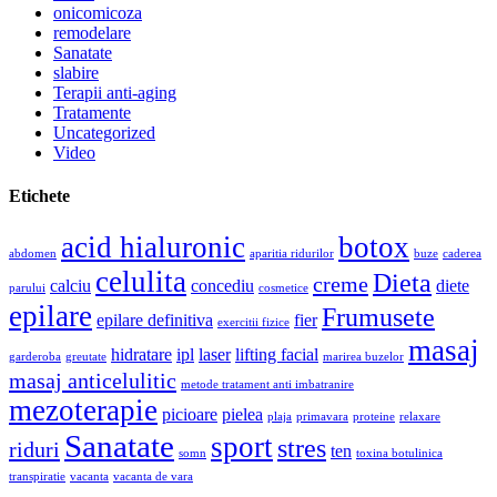
onicomicoza
remodelare
Sanatate
slabire
Terapii anti-aging
Tratamente
Uncategorized
Video
Etichete
acid hialuronic
botox
abdomen
aparitia ridurilor
buze
caderea
celulita
Dieta
creme
calciu
concediu
diete
parului
cosmetice
epilare
Frumusete
epilare definitiva
fier
exercitii fizice
masaj
hidratare
ipl
laser
lifting facial
garderoba
greutate
marirea buzelor
masaj anticelulitic
metode tratament anti imbatranire
mezoterapie
picioare
pielea
plaja
primavara
proteine
relaxare
Sanatate
sport
stres
riduri
ten
somn
toxina botulinica
transpiratie
vacanta
vacanta de vara