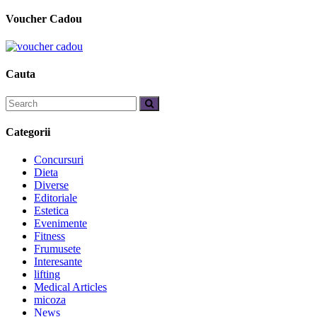
Voucher Cadou
Cauta
Categorii
Concursuri
Dieta
Diverse
Editoriale
Estetica
Evenimente
Fitness
Frumusete
Interesante
lifting
Medical Articles
micoza
News