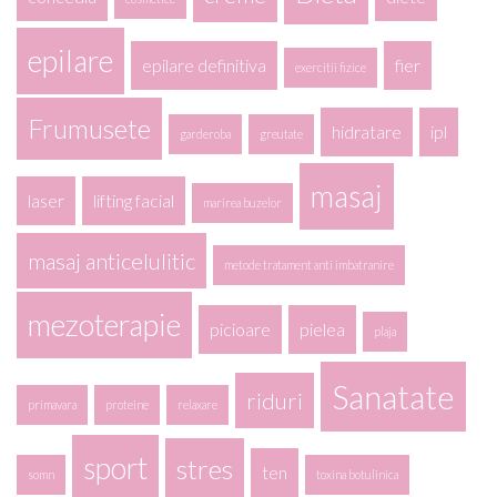
epilare
epilare definitiva
fier
exercitii fizice
Frumusete
hidratare
ipl
garderoba
greutate
masaj
laser
lifting facial
marirea buzelor
masaj anticelulitic
metode tratament anti imbatranire
mezoterapie
picioare
pielea
plaja
Sanatate
riduri
primavara
proteine
relaxare
sport
stres
ten
somn
toxina botulinica