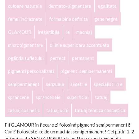
culoare naturala
dermato-pigmentare
egalitate
femei indraznete
forma bine definita
gene negre
GLAMOUR
irezistibila
le
machiaj
micropigmentare
o linie superioara accentuata
oglinda sufletului
perfect
permanent
pigmenti personalizati
pigmenti semipermanenti
semipermanent
senzuala
simetrie
specialisti in e
sprancene
sprancenele
superficial
tatuaj
tatuaj cosmetic
tatuaj ochi
tatuaj tehnica cosmetica
Fii GLAMOUR in fiecare zi folosind pigmenti semipermanenti!
Cum? Foloseste-te de un machiaj semipermanent ! Cel putin 1-2
ani vei arata SENZATIONAL si cand te trezesti dimineata