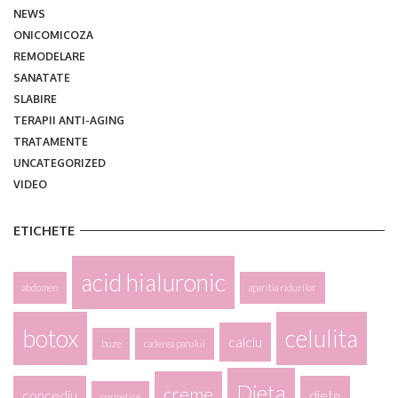
NEWS
ONICOMICOZA
REMODELARE
SANATATE
SLABIRE
TERAPII ANTI-AGING
TRATAMENTE
UNCATEGORIZED
VIDEO
ETICHETE
acid hialuronic
abdomen
aparitia ridurilor
botox
celulita
calciu
buze
caderea parului
Dieta
creme
concediu
diete
cosmetice