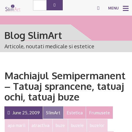
MENU
Blog SlimArt
Articole, noutati medicale si estetice
Machiajul Semipermanent
– Tatuaj sprancene, tatuaj
ochi, tatuaj buze
June 25, 2009
SlimArt
Estetica
Frumusete
apa marii
atractiva
buze
buzele
buzelor