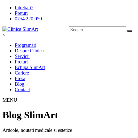
Intrebari?
Preturi
0754.220.050
×
Programări
Despre Clinica
Servicii
Preturi
Echipa SlimArt
Cariere
Presa
Blog
Contact
MENU
Blog SlimArt
Articole, noutati medicale si estetice