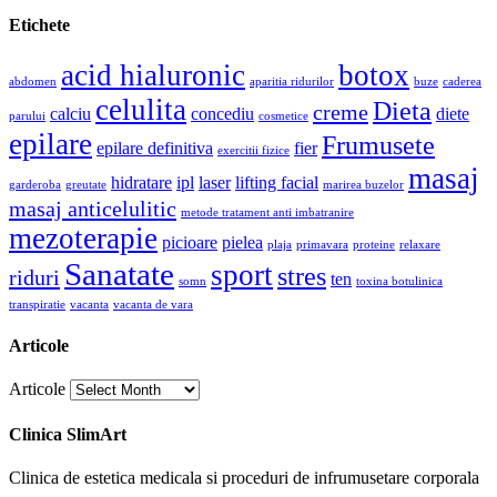
Etichete
acid hialuronic
botox
abdomen
aparitia ridurilor
buze
caderea
celulita
Dieta
creme
calciu
concediu
diete
parului
cosmetice
epilare
Frumusete
epilare definitiva
fier
exercitii fizice
masaj
hidratare
ipl
laser
lifting facial
garderoba
greutate
marirea buzelor
masaj anticelulitic
metode tratament anti imbatranire
mezoterapie
picioare
pielea
plaja
primavara
proteine
relaxare
Sanatate
sport
stres
riduri
ten
somn
toxina botulinica
transpiratie
vacanta
vacanta de vara
Articole
Articole
Clinica SlimArt
Clinica de estetica medicala si proceduri de infrumusetare corporala