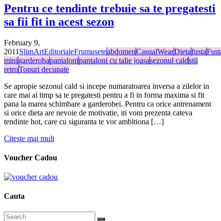
Pentru ce tendinte trebuie sa te pregatesti
sa fii fit in acest sezon
February 9,
2011
SlimArt
Editoriale
Frumusete
abdomen
CasualWear
Dieta
fusta
Fust
mini
garderoba
pantaloni
pantaloni cu talie joasa
sezonul cald
stil
retro
Topuri decupate
Se apropie sezonul cald si incepe numaratoarea inversa a zilelor in
care mai ai timp sa te pregatesti pentru a fi in forma maxima si fit
pana la marea schimbare a garderobei. Pentru ca orice antrenament
si orice dieta are nevoie de motivatie, iti vom prezenta cateva
tendinte hot, care cu siguranta te vor ambitiona […]
Citeste mai mult
Voucher Cadou
Cauta