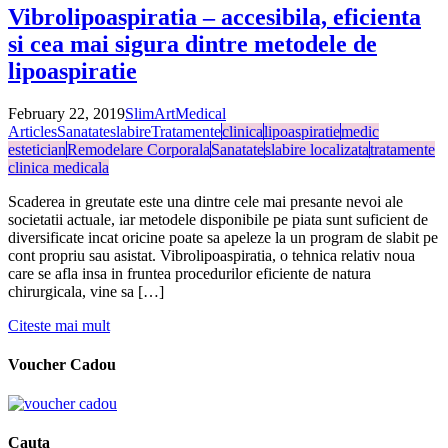
Vibrolipoaspiratia – accesibila, eficienta
si cea mai sigura dintre metodele de
lipoaspiratie
February 22, 2019
SlimArt
Medical
Articles
Sanatate
slabire
Tratamente
clinica
lipoaspiratie
medic
estetician
Remodelare Corporala
Sanatate
slabire localizata
tratamente
clinica medicala
Scaderea in greutate este una dintre cele mai presante nevoi ale
societatii actuale, iar metodele disponibile pe piata sunt suficient de
diversificate incat oricine poate sa apeleze la un program de slabit pe
cont propriu sau asistat. Vibrolipoaspiratia, o tehnica relativ noua
care se afla insa in fruntea procedurilor eficiente de natura
chirurgicala, vine sa […]
Citeste mai mult
Voucher Cadou
Cauta