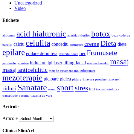
Uncategorized
Video
Etichete
acid hialuronic
botox
abdomen
aparitia ridurilor
buze
caderea
celulita
Dieta
creme
calciu
concediu
diete
parului
cosmetice
epilare
Frumusete
epilare definitiva
fier
exercitii fizice
masaj
hidratare
ipl
laser
lifting facial
garderoba
greutate
marirea buzelor
masaj anticelulitic
metode tratament anti imbatranire
mezoterapie
picioare
pielea
plaja
primavara
proteine
relaxare
Sanatate
sport
stres
riduri
ten
somn
toxina botulinica
transpiratie
vacanta
vacanta de vara
Articole
Articole
Clinica SlimArt