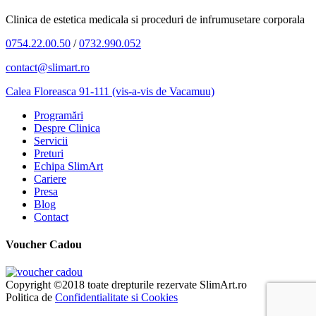
Clinica de estetica medicala si proceduri de infrumusetare corporala
0754.22.00.50
/
0732.990.052
contact@slimart.ro
Calea Floreasca 91-111 (vis-a-vis de Vacamuu)
Programări
Despre Clinica
Servicii
Preturi
Echipa SlimArt
Cariere
Presa
Blog
Contact
Voucher Cadou
Copyright ©2018 toate drepturile rezervate SlimArt.ro
Politica de
Confidentialitate si Cookies