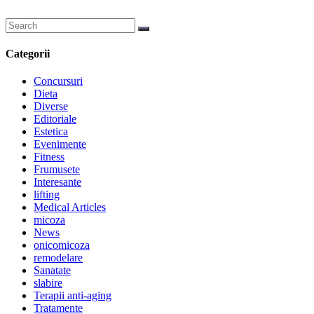
Categorii
Concursuri
Dieta
Diverse
Editoriale
Estetica
Evenimente
Fitness
Frumusete
Interesante
lifting
Medical Articles
micoza
News
onicomicoza
remodelare
Sanatate
slabire
Terapii anti-aging
Tratamente