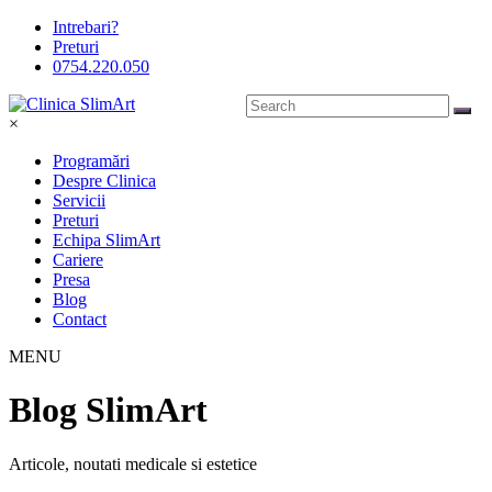
Intrebari?
Preturi
0754.220.050
×
Programări
Despre Clinica
Servicii
Preturi
Echipa SlimArt
Cariere
Presa
Blog
Contact
MENU
Blog SlimArt
Articole, noutati medicale si estetice