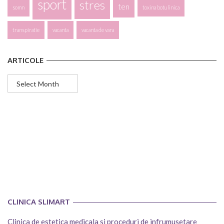
sport
stres
ten
somn
toxina botulinica
transpiratie
vacanta
vacanta de vara
ARTICOLE
Articole
CLINICA SLIMART
Clinica de estetica medicala si proceduri de infrumusetare