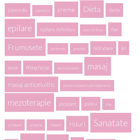
Dieta
creme
concediu
diete
cosmetice
epilare
epilare definitiva
fier
exercitii fizice
Frumusete
hidratare
ipl
garderoba
greutate
masaj
laser
lifting facial
marirea buzelor
masaj anticelulitic
metode tratament anti imbatranire
mezoterapie
picioare
pielea
plaja
Sanatate
riduri
primavara
proteine
relaxare