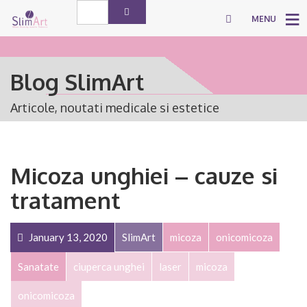
MENU
Blog SlimArt
Articole, noutati medicale si estetice
Micoza unghiei – cauze si
tratament
January 13, 2020
SlimArt
micoza
onicomicoza
Sanatate
ciuperca unghei
laser
micoza
onicomicoza