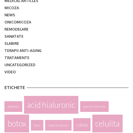
MEDICAL ARTICLES
MICOZA
NEWS
ONICOMICOZA
REMODELARE
SANATATE
SLABIRE
TERAPII ANTI-AGING
TRATAMENTE
UNCATEGORIZED
VIDEO
ETICHETE
acid hialuronic
abdomen
aparitia ridurilor
botox
celulita
calciu
buze
caderea parului