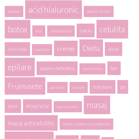
acid hialuronic
abdomen
aparitia ridurilor
botox
celulita
calciu
buze
caderea parului
Dieta
creme
concediu
diete
cosmetice
epilare
epilare definitiva
fier
exercitii fizice
Frumusete
hidratare
ipl
garderoba
greutate
masaj
laser
lifting facial
marirea buzelor
masaj anticelulitic
metode tratament anti imbatranire