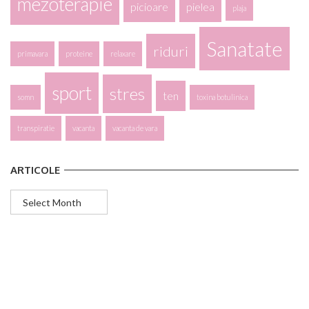
mezoterapie
picioare
pielea
plaja
Sanatate
riduri
primavara
proteine
relaxare
sport
stres
ten
somn
toxina botulinica
transpiratie
vacanta
vacanta de vara
ARTICOLE
Articole