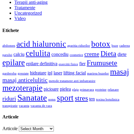
Terapii anti-aging
Tratamente
Uncategorized
Video
Etichete
acid hialuronic
botox
abdomen
aparitia ridurilor
buze
caderea
celulita
Dieta
creme
calciu
concediu
diete
parului
cosmetice
epilare
Frumusete
epilare definitiva
fier
exercitii fizice
masaj
hidratare
ipl
laser
lifting facial
garderoba
greutate
marirea buzelor
masaj anticelulitic
metode tratament anti imbatranire
mezoterapie
picioare
pielea
plaja
primavara
proteine
relaxare
Sanatate
sport
stres
riduri
ten
somn
toxina botulinica
transpiratie
vacanta
vacanta de vara
Articole
Articole