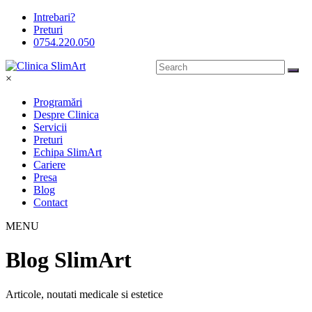
Intrebari?
Preturi
0754.220.050
×
Programări
Despre Clinica
Servicii
Preturi
Echipa SlimArt
Cariere
Presa
Blog
Contact
MENU
Blog SlimArt
Articole, noutati medicale si estetice