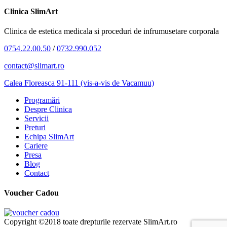
Clinica SlimArt
Clinica de estetica medicala si proceduri de infrumusetare corporala
0754.22.00.50
/
0732.990.052
contact@slimart.ro
Calea Floreasca 91-111 (vis-a-vis de Vacamuu)
Programări
Despre Clinica
Servicii
Preturi
Echipa SlimArt
Cariere
Presa
Blog
Contact
Voucher Cadou
Copyright ©2018 toate drepturile rezervate SlimArt.ro