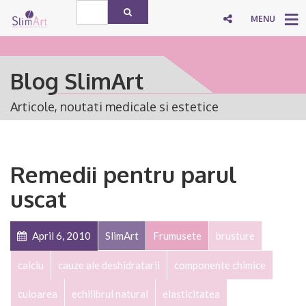
MENU
Blog SlimArt
Articole, noutati medicale si estetice
Remedii pentru parul
uscat
April 6, 2010
SlimArt
Frumusete
brusture
calciu
cauze ale deshidratarii
componente chimice
culoarea
echilibrul natural
elasticitatea