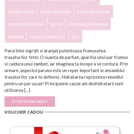
tonifica parul
Uleiul de jojoba
Uleiul de masline
umectanti naturali
urzica
vitamine si minerale
volumul
vopsirea excesiva
zinc
Parul bine ingrijit si aranjat potenteaza frumusetea
trasaturilor fetei. O nuanta de parfum, aparitia unui par frumos
si caldura unui zambet, iar imaginea ta incepe a se contura. Prin
urmare, aspectul parului este un reper important in ansamblul
trasaturilor care te definesc. Hidratarea reprezinta remediul
pentru un par uscat! Principalele cauze ale deshidratarii sunt
utilizarea […]
CITESTE MAI MULT
VOUCHER CADOU