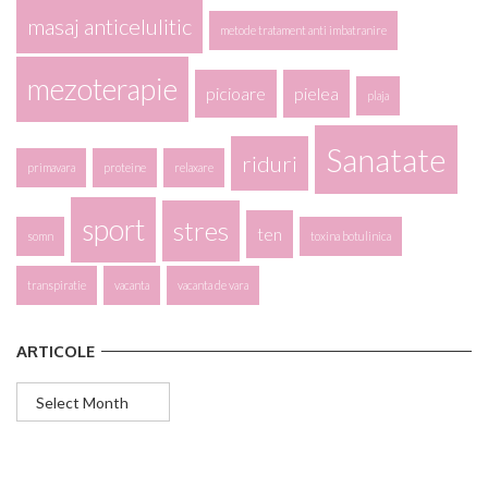
masaj anticelulitic
metode tratament anti imbatranire
mezoterapie
picioare
pielea
plaja
Sanatate
riduri
primavara
proteine
relaxare
sport
stres
ten
somn
toxina botulinica
transpiratie
vacanta
vacanta de vara
ARTICOLE
Articole