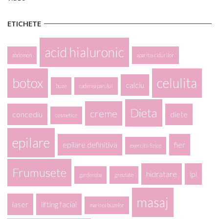
ETICHETE
acid hialuronic
abdomen
aparitia ridurilor
botox
celulita
calciu
buze
caderea parului
Dieta
creme
concediu
diete
cosmetice
epilare
epilare definitiva
fier
exercitii fizice
Frumusete
hidratare
ipl
garderoba
greutate
masaj
laser
lifting facial
marirea buzelor