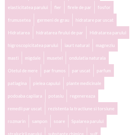
elasticitatea parului
fier
firele de par
fosfor
frumusetea
germeni de grau
hidratare par uscat
Hidratarea
hidratarea firului de par
Hidratarea parului
higroscopicitatea parului
iaurt natural
magneziu
masti
migdale
musetel
ondulatia naturala
Otetul de mere
par frumos
par uscat
parfum
patlagina
pielea capului
plante medicinale
podoaba capilara
potasiu
regenereaza
remedii par uscat
rezistenta la tractiune si torsiune
rozmarin
sampon
soare
Spalarea parului
stralucirii parului
substante chimice
sulf