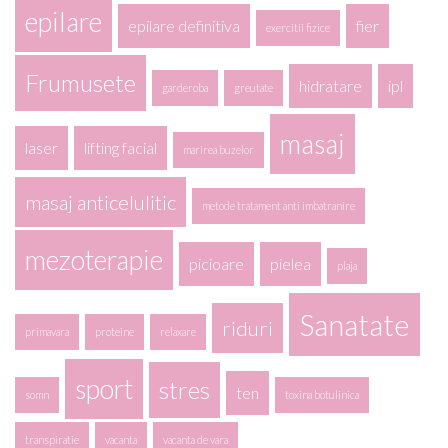
epilare
epilare definitiva
fier
exercitii fizice
Frumusete
hidratare
ipl
garderoba
greutate
masaj
laser
lifting facial
marirea buzelor
masaj anticelulitic
metode tratament anti imbatranire
mezoterapie
picioare
pielea
plaja
Sanatate
riduri
primavara
proteine
relaxare
sport
stres
ten
somn
toxina botulinica
transpiratie
vacanta
vacanta de vara