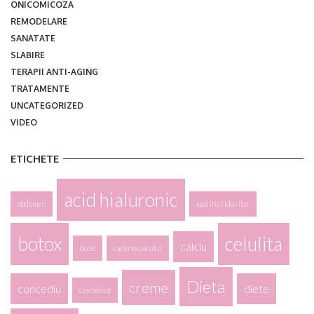
ONICOMICOZA
REMODELARE
SANATATE
SLABIRE
TERAPII ANTI-AGING
TRATAMENTE
UNCATEGORIZED
VIDEO
ETICHETE
acid hialuronic
abdomen
aparitia ridurilor
botox
celulita
calciu
buze
caderea parului
Dieta
creme
concediu
diete
cosmetice