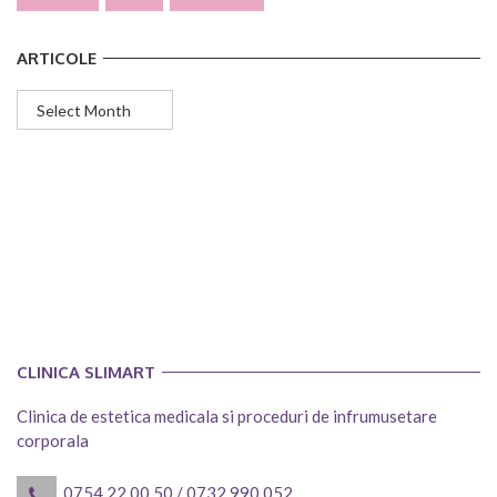
ARTICOLE
Articole
CLINICA SLIMART
Clinica de estetica medicala si proceduri de infrumusetare
corporala
0754.22.00.50
/
0732.990.052