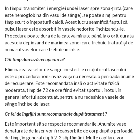
În timpul transmiterii energiei undei laser spre zona-țintă (care
este hemoglobina din vasul de sânge), se poate simți pentru
timp scurt o înțepatură caldă. Acest lucru semnifică faptul că
pulsul laser este absorbit în vasele nedorite, închizandu-le.
Procedura poate dura de la cateva minute până la o oră, durata
acesteia depinzand de marimea zonei care trebuie tratată și de
numarul vaselor care trebuie închise.
Cât timp durează recuperarea?
Eliminarea vaselor de sânge inestetice cu ajutorul laserului
este o procedură non-invazivă și nu necesită o perioadă anume
de recuperare. Este recomandată însă o activitate fizică
moderată, timp de 72 de ore fiind evitat sportul, înotul, în
general efortul accentuat, pentru a nu redeshide vasele de
sânge închise de laser.
Ce fel de îngrijiri sunt recomandate după tratament ?
Este important să se respecte recomandarile. Anumite vase
denaturate de laser vor fi reabsorbite de corp după o perioadă
de timp, în general după 2-3 săptămâni. Multe capilare vor