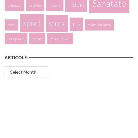
Sanatate
riduri
primavara
proteine
relaxare
sport
stres
ten
somn
toxina botulinica
transpiratie
vacanta
vacanta de vara
ARTICOLE
Articole