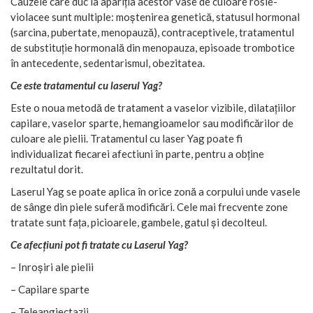
Cauzele care duc la apariția acestor vase de culoare rosie-
violacee sunt multiple: moștenirea genetică, statusul hormonal
(sarcina, pubertate, menopauză), contraceptivele, tratamentul
de substituție hormonală din menopauza, episoade trombotice
în antecedente, sedentarismul, obezitatea.
Ce este tratamentul cu laserul Yag?
Este o noua metodă de tratament a vaselor vizibile, dilatațiilor
capilare, vaselor sparte, hemangioamelor sau modificărilor de
culoare ale pielii. Tratamentul cu laser Yag poate fi
individualizat fiecarei afectiuni în parte, pentru a obține
rezultatul dorit.
Laserul Yag se poate aplica în orice zonă a corpului unde vasele
de sânge din piele suferă modificări. Cele mai frecvente zone
tratate sunt fața, picioarele, gambele, gatul și decolteul.
Ce afecțiuni pot fi tratate cu Laserul Yag?
– Inroșiri ale pielii
– Capilare sparte
– Teleangiectazii