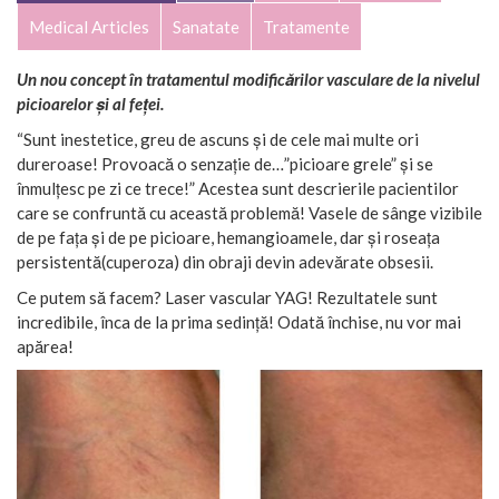
Medical Articles
Sanatate
Tratamente
Un nou concept în tratamentul modificărilor vasculare de la nivelul
picioarelor și al feței.
“Sunt inestetice, greu de ascuns și de cele mai multe ori
dureroase! Provoacă o senzație de…”picioare grele” și se
înmulțesc pe zi ce trece!” Acestea sunt descrierile pacientilor
care se confruntă cu această problemă! Vasele de sânge vizibile
de pe fața și de pe picioare, hemangioamele, dar și roseața
persistentă(cuperoza) din obraji devin adevărate obsesii.
Ce putem să facem? Laser vascular YAG! Rezultatele sunt
incredibile, înca de la prima sedință! Odată închise, nu vor mai
apărea!