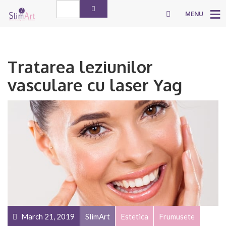
MENU
Tratarea leziunilor
vasculare cu laser Yag
March 21, 2019
SlimArt
Estetica
Frumusete