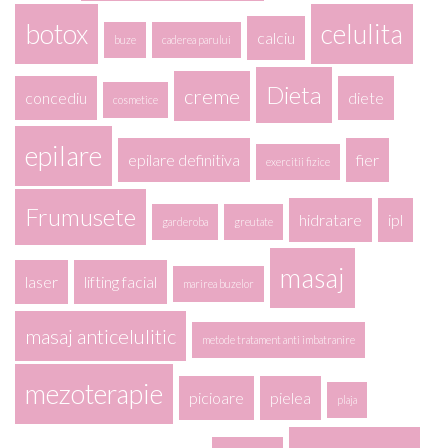
botox
celulita
calciu
buze
caderea parului
Dieta
creme
concediu
diete
cosmetice
epilare
epilare definitiva
fier
exercitii fizice
Frumusete
hidratare
ipl
garderoba
greutate
masaj
laser
lifting facial
marirea buzelor
masaj anticelulitic
metode tratament anti imbatranire
mezoterapie
picioare
pielea
plaja