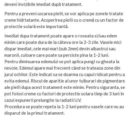
deveni invizibile imediat după tratament.
Pentru a preveni uscarea pielii, se vor aplica pe zonele tratate
creme hidrtatante. Acoperirea pielii cu o cremă cu un factor de
protectie solară este importantă.
Imediat dupa tratament poate apare o roseata si/sau edem
minim care poate dura de la câteva ore la 2-3 zile. Vasele mici
dispar imediat, cele mai mari (sub 2mm) devin albastrui sau
maronii, culoare care poate sa persiste pina la 1-2 luni.
Pentru diminuarea edemului se pot aplica pungi cu gheata la
nevoie. Edemul apare mai frecvent când se trateaza zone din
jurul ochilor. Este indicat sa se doarma cu capul ridicat pentru a
evita edemul. Riscul de aparitie al unor tulburari de pigmentare
ale pielii dupa acest tratament este minim. Pentru siguranta, se
pot folosi creme cu factori de protectie solara timp de 3 luni în
cazul expunerii prelungite la radiatii U.V.
Procedura se poate repeta la 1-2 luni pentru vasele care nu au
disparut de la primul tratament.