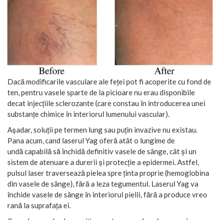
Dacă modificarile vasculare ale feței pot fi acoperite cu fond de
ten, pentru vasele sparte de la picioare nu erau disponibile
decat injecțiile sclerozante (care constau în introducerea unei
substanțe chimice în interiorul lumenului vascular).
Așadar, soluții pe termen lung sau puțin invazive nu existau.
Pana acum, cand laserul Yag oferă atât o lungime de
undă capabilă să închidă definitiv vasele de sânge, cât și un
sistem de atenuare a durerii și protecție a epidermei. Astfel,
pulsul laser traversează pielea spre ținta proprie (hemoglobina
din vasele de sânge), fără a leza tegumentul. Laserul Yag va
închide vasele de sânge în interiorul pielii, fără a produce vreo
rană la suprafața ei.