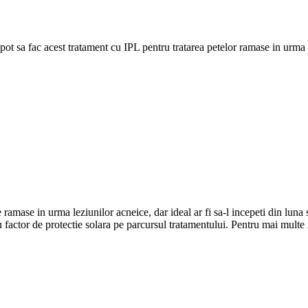
t sa fac acest tratament cu IPL pentru tratarea petelor ramase in urma 
amase in urma leziunilor acneice, dar ideal ar fi sa-l incepeti din luna
factor de protectie solara pe parcursul tratamentului. Pentru mai multe in