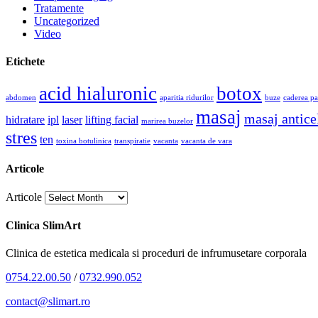
Tratamente
Uncategorized
Video
Etichete
acid hialuronic
botox
abdomen
aparitia ridurilor
buze
caderea pa
masaj
masaj anticel
hidratare
ipl
laser
lifting facial
marirea buzelor
stres
ten
toxina botulinica
transpiratie
vacanta
vacanta de vara
Articole
Articole
Clinica SlimArt
Clinica de estetica medicala si proceduri de infrumusetare corporala
0754.22.00.50
/
0732.990.052
contact@slimart.ro