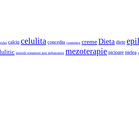
celulita
epi
Dieta
creme
calciu
concediu
diete
rului
cosmetice
mezoterapie
ulitic
picioare
pielea
metode tratament anti imbatranire