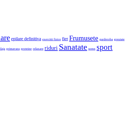
lare
Frumusete
epilare definitiva
fier
exercitii fizice
garderoba
greutate
Sanatate
sport
riduri
plaja
primavara
proteine
relaxare
somn