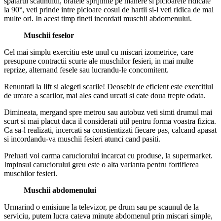
spatarul scaunului, bratele sprijinite pe manere si picioarele ridicate
la 90°, veti prinde intre picioare cosul de hartii si-l veti ridica de mai
multe ori. In acest timp tineti incordati muschii abdomenului.
Muschii feselor
Cel mai simplu exercitiu este unul cu miscari izometrice, care
presupune contractii scurte ale muschilor fesieri, in mai multe
reprize, alternand fesele sau lucrandu-le concomitent.
Renuntati la lift si alegeti scarile! Deosebit de eficient este exercitiul
de urcare a scarilor, mai ales cand urcati si cate doua trepte odata.
Dimineata, mergand spre metrou sau autobuz veti simti drumul mai
scurt si mai placut daca il considerati util pentru forma voastra fizica.
Ca sa-l realizati, incercati sa constientizati fiecare pas, calcand apasat
si incordandu-va muschii fesieri atunci cand pasiti.
Preluati voi carma caruciorului incarcat cu produse, la supermarket.
Impinsul caruciorului greu este o alta varianta pentru fortifierea
muschilor fesieri.
Muschii abdomenului
Urmarind o emisiune la televizor, pe drum sau pe scaunul de la
serviciu, putem lucra cateva minute abdomenul prin miscari simple,