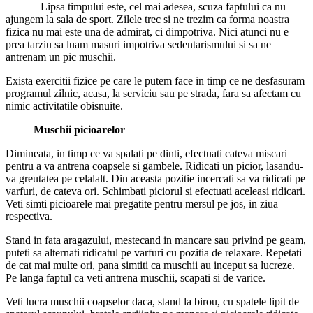
Lipsa timpului este, cel mai adesea, scuza faptului ca nu
ajungem la sala de sport. Zilele trec si ne trezim ca forma noastra
fizica nu mai este una de admirat, ci dimpotriva. Nici atunci nu e
prea tarziu sa luam masuri impotriva sedentarismului si sa ne
antrenam un pic muschii.
Exista exercitii fizice pe care le putem face in timp ce ne desfasuram
programul zilnic, acasa, la serviciu sau pe strada, fara sa afectam cu
nimic activitatile obisnuite.
Muschii picioarelor
Dimineata, in timp ce va spalati pe dinti, efectuati cateva miscari
pentru a va antrena coapsele si gambele. Ridicati un picior, lasandu-
va greutatea pe celalalt. Din aceasta pozitie incercati sa va ridicati pe
varfuri, de cateva ori. Schimbati piciorul si efectuati aceleasi ridicari.
Veti simti picioarele mai pregatite pentru mersul pe jos, in ziua
respectiva.
Stand in fata aragazului, mestecand in mancare sau privind pe geam,
puteti sa alternati ridicatul pe varfuri cu pozitia de relaxare. Repetati
de cat mai multe ori, pana simtiti ca muschii au inceput sa lucreze.
Pe langa faptul ca veti antrena muschii, scapati si de varice.
Veti lucra muschii coapselor daca, stand la birou, cu spatele lipit de