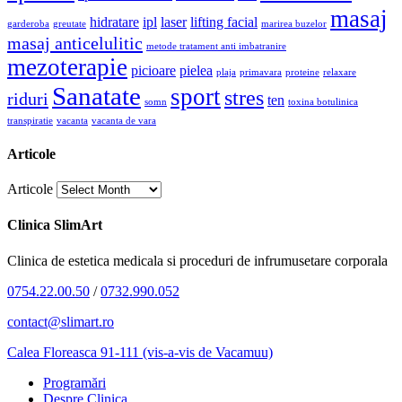
masaj
hidratare
ipl
laser
lifting facial
garderoba
greutate
marirea buzelor
masaj anticelulitic
metode tratament anti imbatranire
mezoterapie
picioare
pielea
plaja
primavara
proteine
relaxare
Sanatate
sport
stres
riduri
ten
somn
toxina botulinica
transpiratie
vacanta
vacanta de vara
Articole
Articole
Clinica SlimArt
Clinica de estetica medicala si proceduri de infrumusetare corporala
0754.22.00.50
/
0732.990.052
contact@slimart.ro
Calea Floreasca 91-111 (vis-a-vis de Vacamuu)
Programări
Despre Clinica