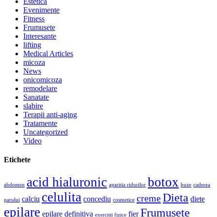
Estetica
Evenimente
Fitness
Frumusete
Interesante
lifting
Medical Articles
micoza
News
onicomicoza
remodelare
Sanatate
slabire
Terapii anti-aging
Tratamente
Uncategorized
Video
Etichete
acid hialuronic
botox
abdomen
aparitia ridurilor
buze
caderea
celulita
Dieta
creme
calciu
concediu
diete
parului
cosmetice
epilare
Frumusete
epilare definitiva
fier
exercitii fizice