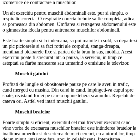
izometrice de contractare a muschilor.
Un alt exercitiu pentru muschii abdominali este, pur si simplu, o
respiratie corecta. O respiratie corecta trebuie sa fie completa, adica,
sa porneasca din abdomen. Umflarea si retragerea abdomenului este
o gimnastica ideala pentru antrenarea muschilor abdominali.
Este foarte simplu si la indemana, sa pui mainile in sold, sa departezi
un pic picioarele si sa faci rotiri ale corpului, stanga-dreapta,
mentinand picioarele fixe si partea de la brau in sus, mobila. Acest
exercitiu poate fi strecurat intr-o pauza, la serviciu, in timp ce
asteptati sa fiarba mancarea sau urmarind o emisiune la televizor.
Muschii gatului
Profitati de lungile si obositoarele pauze pe care le aveti in trafic,
cand mergeti cu masina. Din cand in cand, impingeti-va capul spre
spate, rezistand fortei pe care o opune tetiera scaunului. Repetati de
cateva ori. Astfel veti intari muschii gatului.
Muschii bratelor
Foarte simplu si eficient, exercitiul cel mai frecvent executat cand
vine vorba de exersarea muschilor bratelor este intinderea bratelor la
inaltimea umerilor si descrierea de mici cercuri, cu ajutorul lor, timp
de un minut, intai spre fata, apoi in celalalt sens. Intensitatea