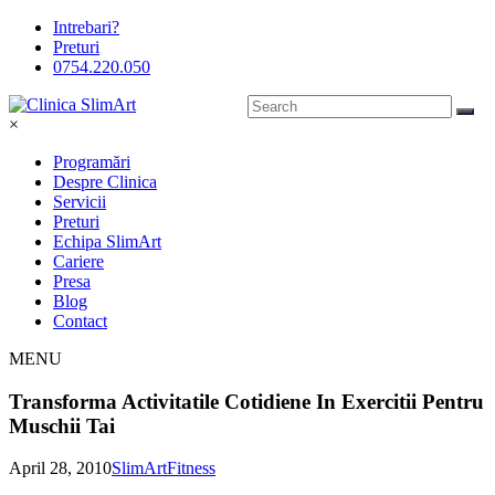
Intrebari?
Preturi
0754.220.050
×
Programări
Despre Clinica
Servicii
Preturi
Echipa SlimArt
Cariere
Presa
Blog
Contact
MENU
Transforma Activitatile Cotidiene In Exercitii Pentru
Muschii Tai
April 28, 2010
SlimArt
Fitness