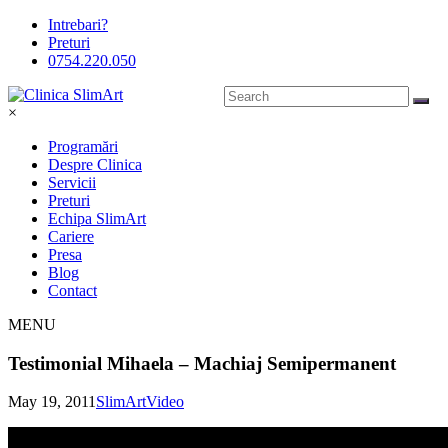
Intrebari?
Preturi
0754.220.050
×
Programări
Despre Clinica
Servicii
Preturi
Echipa SlimArt
Cariere
Presa
Blog
Contact
MENU
Testimonial Mihaela – Machiaj Semipermanent
May 19, 2011
SlimArt
Video