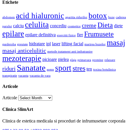
Etichete
acid hialuronic
botox
abdomen
aparitia ridurilor
buze
caderea
celulita
Dieta
creme
calciu
concediu
diete
parului
cosmetice
epilare
Frumusete
epilare definitiva
fier
exercitii fizice
masaj
hidratare
ipl
laser
lifting facial
garderoba
greutate
marirea buzelor
masaj anticelulitic
metode tratament anti imbatranire
mezoterapie
picioare
pielea
plaja
primavara
proteine
relaxare
Sanatate
sport
stres
riduri
ten
somn
toxina botulinica
transpiratie
vacanta
vacanta de vara
Articole
Articole
Clinica SlimArt
Clinica de estetica medicala si proceduri de infrumusetare corporala