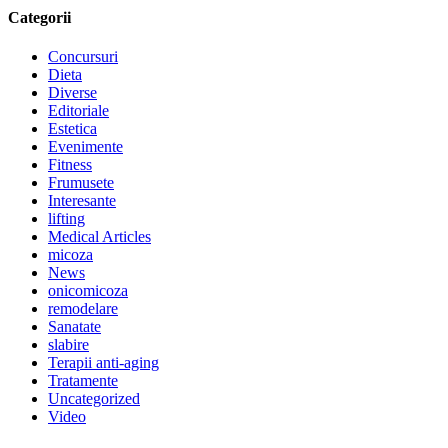
Categorii
Concursuri
Dieta
Diverse
Editoriale
Estetica
Evenimente
Fitness
Frumusete
Interesante
lifting
Medical Articles
micoza
News
onicomicoza
remodelare
Sanatate
slabire
Terapii anti-aging
Tratamente
Uncategorized
Video