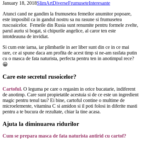
January 18, 2018
SlimArt
Diverse
Frumusete
Interesante
Atunci cand ne gandim la frumusetea femeilor anumitor popoare,
este imposibil ca in gandul nostru sa nu rasune si frumusetea
ruscoaicelor. Femeile din Rusia sunt renumite pentru formele zvelte,
parul auriu si bogat, si chipurile angelice, al caror ten este
intotdeauna de invidiat.
Si cum este iarna, iar plimbarile in aer liber sunt din ce in ce mai
rare, ce ai spune daca am profita de acest timp si ne-am rasfata putin
cu o masca de fata naturista, perfecta pentru ten in anotimpul rece?
😀
Care este secretul rusoicelor?
Cartoful.
O leguma pe care o regasim in orice bucatarie, indiferent
de anotimp. Care sunt propietatile acestuia si de ce este un ingredient
magic pentru tenul tau? Ei bine, cartoful contine o multime de
microelemente, vitamina C si amidon si il poti folosi in diferite masti
pentru a te bucura de rezultate, chiar la tine acasa.
Ajuta la diminuarea ridurilor
Cum se prepara masca de fata naturista antirid cu cartof?