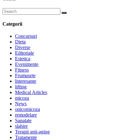
Categorii
Concursuri
Dieta
Diverse
Editoriale
Estetica
Evenimente
Fitness
Frumusete
Interesante
lifting
Medical Articles
micoza
News
onicomicoza
remodelare
Sanatate
slabire
Terapii anti-aging
Tratamente