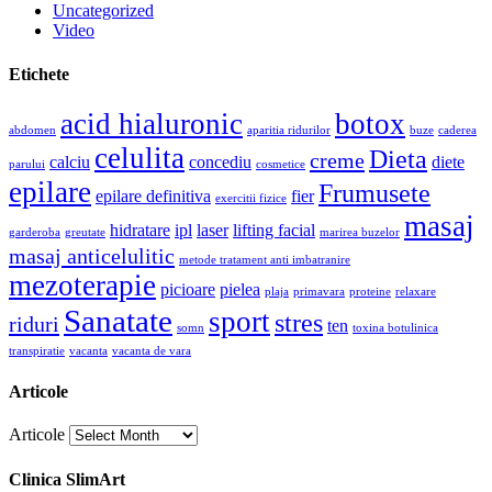
Uncategorized
Video
Etichete
acid hialuronic
botox
abdomen
aparitia ridurilor
buze
caderea
celulita
Dieta
creme
calciu
concediu
diete
parului
cosmetice
epilare
Frumusete
epilare definitiva
fier
exercitii fizice
masaj
hidratare
ipl
laser
lifting facial
garderoba
greutate
marirea buzelor
masaj anticelulitic
metode tratament anti imbatranire
mezoterapie
picioare
pielea
plaja
primavara
proteine
relaxare
Sanatate
sport
stres
riduri
ten
somn
toxina botulinica
transpiratie
vacanta
vacanta de vara
Articole
Articole
Clinica SlimArt