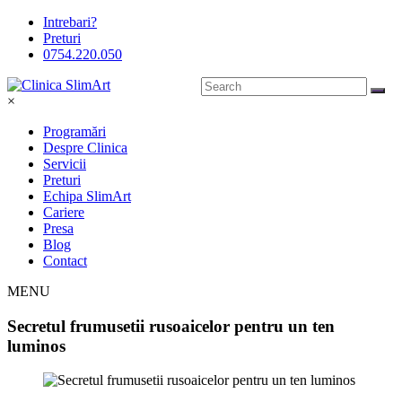
Intrebari?
Preturi
0754.220.050
×
Programări
Despre Clinica
Servicii
Preturi
Echipa SlimArt
Cariere
Presa
Blog
Contact
MENU
Secretul frumusetii rusoaicelor pentru un ten
luminos