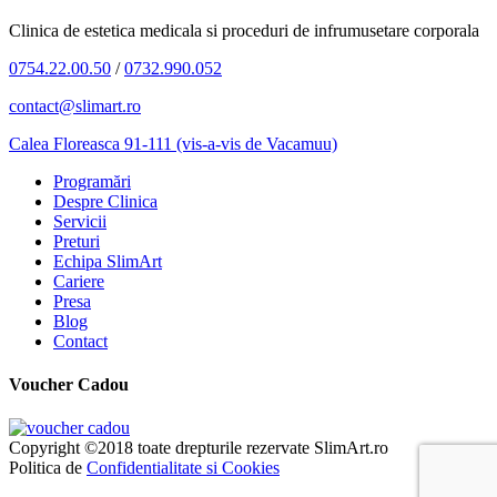
Clinica de estetica medicala si proceduri de infrumusetare corporala
0754.22.00.50
/
0732.990.052
contact@slimart.ro
Calea Floreasca 91-111 (vis-a-vis de Vacamuu)
Programări
Despre Clinica
Servicii
Preturi
Echipa SlimArt
Cariere
Presa
Blog
Contact
Voucher Cadou
Copyright ©2018 toate drepturile rezervate SlimArt.ro
Politica de
Confidentialitate si Cookies