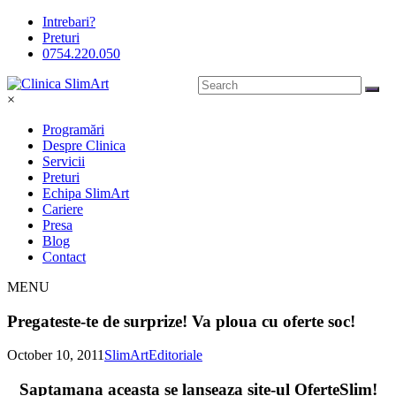
Intrebari?
Preturi
0754.220.050
×
Programări
Despre Clinica
Servicii
Preturi
Echipa SlimArt
Cariere
Presa
Blog
Contact
MENU
Pregateste-te de surprize! Va ploua cu oferte soc!
October 10, 2011
SlimArt
Editoriale
Saptamana aceasta se lanseaza site-ul OferteSlim!