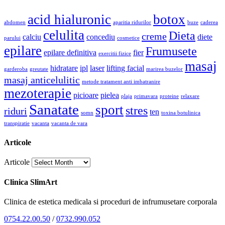
acid hialuronic
botox
abdomen
aparitia ridurilor
buze
caderea
celulita
Dieta
creme
calciu
concediu
diete
parului
cosmetice
epilare
Frumusete
epilare definitiva
fier
exercitii fizice
masaj
hidratare
ipl
laser
lifting facial
garderoba
greutate
marirea buzelor
masaj anticelulitic
metode tratament anti imbatranire
mezoterapie
picioare
pielea
plaja
primavara
proteine
relaxare
Sanatate
sport
stres
riduri
ten
somn
toxina botulinica
transpiratie
vacanta
vacanta de vara
Articole
Articole
Clinica SlimArt
Clinica de estetica medicala si proceduri de infrumusetare corporala
0754.22.00.50
/
0732.990.052