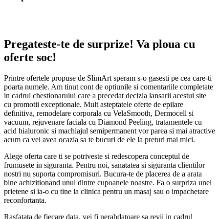
Pregateste-te de surprize! Va ploua cu
oferte soc!
Printre ofertele propuse de SlimArt speram s-o gasesti pe cea care-ti
poarta numele. Am tinut cont de optiunile si comentariile completate
in cadrul chestionarului care a precedat decizia lansarii acestui site
cu promotii exceptionale. Mult asteptatele oferte de epilare
definitiva, remodelare corporala cu VelaSmooth, Dermocell si
vacuum, rejuvenare faciala cu Diamond Peeling, tratamentele cu
acid hialuronic si machiajul semipermanent vor parea si mai atractive
acum ca vei avea ocazia sa te bucuri de ele la preturi mai mici.
Alege oferta care ti se potriveste si redescopera conceptul de
frumusete in siguranta. Pentru noi, sanatatea si siguranta clientilor
nostri nu suporta compromisuri. Bucura-te de placerea de a arata
bine achizitionand unul dintre cupoanele noastre. Fa o surpriza unei
prietene si ia-o cu tine la clinica pentru un masaj sau o impachetare
reconfortanta.
Rasfatata de fiecare data, vei fi nerabdatoare sa revii in cadrul