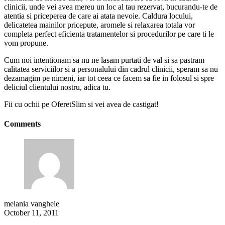
clinicii, unde vei avea mereu un loc al tau rezervat, bucurandu-te de
atentia si priceperea de care ai atata nevoie. Caldura locului,
delicatetea mainilor pricepute, aromele si relaxarea totala vor
completa perfect eficienta tratamentelor si procedurilor pe care ti le
vom propune.
Cum noi intentionam sa nu ne lasam purtati de val si sa pastram
calitatea serviciilor si a personalului din cadrul clinicii, speram sa nu
dezamagim pe nimeni, iar tot ceea ce facem sa fie in folosul si spre
deliciul clientului nostru, adica tu.
Fii cu ochii pe OferetSlim si vei avea de castigat!
Comments
melania vanghele
October 11, 2011