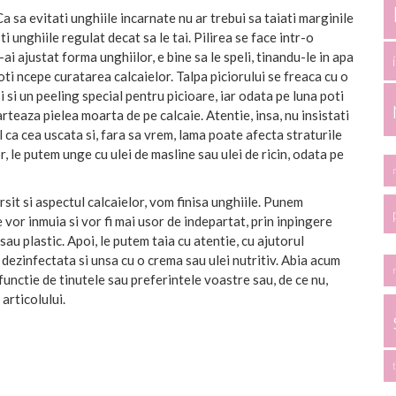
Ca sa evitati unghiile incarnate nu ar trebui sa taiati marginile
ti unghiile regulat decat sa le tai. Pilirea se face intr-o
ai ajustat forma unghiilor, e bine sa le speli, tinandu-le in apa
i ncepe curatarea calcaielor. Talpa piciorului se freaca cu o
 si un peeling special pentru picioare, iar odata pe luna poti
arteaza pielea moarta de pe calcaie. Atentie, insa, nu insistati
 ca cea uscata si, fara sa vrem, lama poate afecta straturile
, le putem unge cu ulei de masline sau ulei de ricin, odata pe
it si aspectul calcaielor, vom finisa unghiile. Punem
e vor inmuia si vor fi mai usor de indepartat, prin inpingere
sau plastic. Apoi, le putem taia cu atentie, cu ajutorul
 dezinfectata si unsa cu o crema sau ulei nutritiv. Abia acum
n functie de tinutele sau preferintele voastre sau, de ce nu,
articolului.