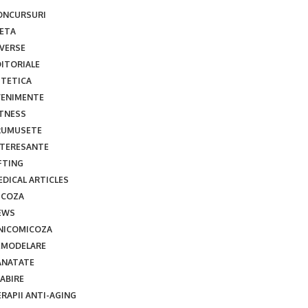
ONCURSURI
IETA
IVERSE
DITORIALE
STETICA
VENIMENTE
ITNESS
RUMUSETE
NTERESANTE
FTING
EDICAL ARTICLES
ICOZA
EWS
NICOMICOZA
EMODELARE
ANATATE
ABIRE
RAPII ANTI-AGING