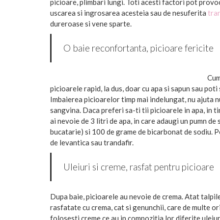
picioare, plimbari lungi. Toti acesti factori pot provo
uscarea si ingrosarea acesteia sau de nesuferita
tra
dureroase si vene sparte.
O baie reconfortanta, picioare fericite
Cum 
picioarele rapid, la dus, doar cu apa si sapun sau poti 
Imbaierea picioarelor timp mai indelungat, nu ajuta num
sangvina. Daca preferi sa-ti tii picioarele in apa, in t
ai nevoie de 3 litri de apa, in care adaugi un pumn de 
bucatarie) si 100 de grame de bicarbonat de sodiu. Pe
de levantica sau trandafir.
Uleiuri si creme, rasfat pentru picioare
Dupa baie, picioarele au nevoie de crema. Atat talpile
rasfatate cu crema, cat si genunchii, care de multe ori 
folosesti creme ce au in compozitia lor diferite uleiur