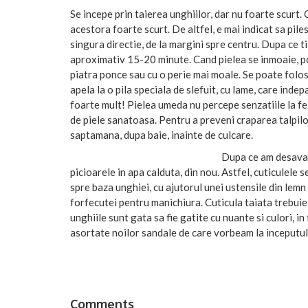
Se incepe prin taierea unghiilor, dar nu foarte scurt. 
acestora foarte scurt. De altfel, e mai indicat sa piles
singura directie, de la margini spre centru. Dupa ce ti-
aproximativ 15-20 minute. Cand pielea se inmoaie, pot
piatra ponce sau cu o perie mai moale. Se poate folosi
apela la o pila speciala de slefuit, cu lame, care indep
foarte mult! Pielea umeda nu percepe senzatiile la fel
de piele sanatoasa. Pentru a preveni craparea talpilor
saptamana, dupa baie, inainte de culcare.
Dupa ce am desavars
picioarele in apa calduta, din nou. Astfel, cuticulele s
spre baza unghiei, cu ajutorul unei ustensile din lemn 
forfecutei pentru manichiura. Cuticula taiata trebuie
unghiile sunt gata sa fie gatite cu nuante si culori, i
asortate noilor sandale de care vorbeam la inceputul 
Comments