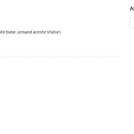
A
Ar
ate bune, urmand aceste sfaturi.