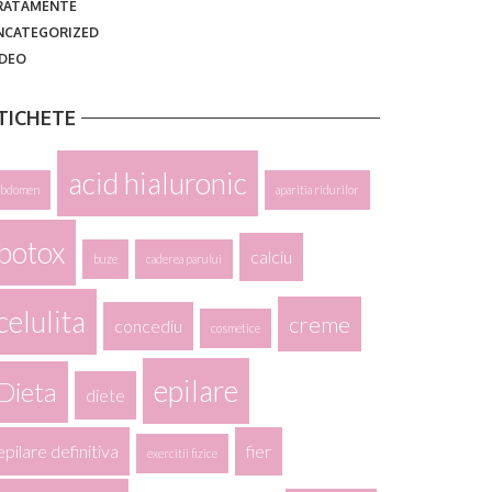
RATAMENTE
NCATEGORIZED
IDEO
TICHETE
acid hialuronic
abdomen
aparitia ridurilor
botox
calciu
buze
caderea parului
celulita
creme
concediu
cosmetice
epilare
Dieta
diete
epilare definitiva
fier
exercitii fizice