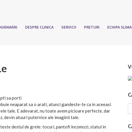
OGRAMĂRI
DESPRE CLINICA
SERVICII
PRETURI
ECHIPA SLIM
le
V
C
pti sa porti
buie neaparat sa o arati, atunci gandeste-te ca in aceeasi
rele tale. E adevarat, nu toate avem picioare perfecte, dar
z, devin atuuri puternice ale imaginii tale.
C
teste destul de grele: tocuri, pantofi incomozi, statul in