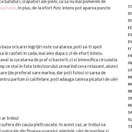
ca bataturi, crapaturi ale pielii, ca sa nu mai pomenim de
C
nspiratie
. In plus, de la efort fizic intens pot aparea puncte
D
D
E
E
E
baza oricarei ingrijiri este curatarea, poti sa-ti speli
F
sa le rasfati in cada, mai ales dupa o zi de efort intens.
F
ai la curatarea de praf si bacterii, ci si intensifica circulatia
I
imp ce stai in fata televizorului, urmarind ceva relaxant, atunci
LI
sare (de preferat sare marina, dar poti folosi si sarea de
M
ntru parfum si catifelare, poti adauga cateva picaturi de ulei
M
N
O
R
S
 ar trebui
SL
sufera din cauza pielii uscate. In acest caz, ar trebui sa
TE
i naturale din floarea soarelui, migdale, ulei de masline si