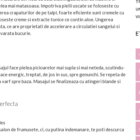
T
ielea mai matasoasa. Impotriva pielii uscate se foloseste cu
U
erea crapaturilor de pe talpi, foarte eficiente sunt cremele cu
V
oloseste creme si extracte tonice ce contin aloe. Ungerea
a, ce are proprietati de accelerare a circulatiei sangelui si
E
evarata bucurie.
jul face pielea picioarelor mai supla si mai neteda, scutindu-
ace energic, treptat, de jos in sus, spre genunchi. Se repeta de
 varf spre baza. Masajul se finalizeaza cu atingeri blande si
perfecta
les
salon de frumusete, ci, cu putina indemanare, te poti descurca