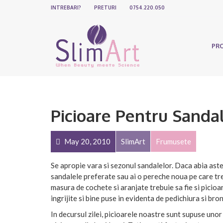
INTREBARI?
PRETURI
0754.220.050
PR
Picioare Pentru Sanda
May 20, 2010
SlimArt
Frumusete
Se apropie vara si sezonul sandalelor. Daca abia aste
sandalele preferate sau ai o pereche noua pe care tre
masura de cochete si aranjate trebuie sa fie si picioa
ingrijite si bine puse in evidenta de pedichiura si bron
In decursul zilei, picioarele noastre sunt supuse unor 