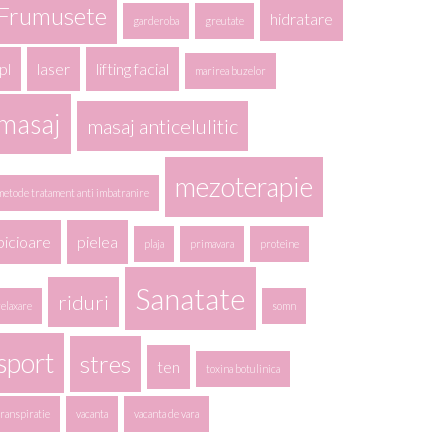
Frumusete
hidratare
garderoba
greutate
ipl
laser
lifting facial
marirea buzelor
masaj
masaj anticelulitic
mezoterapie
metode tratament anti imbatranire
picioare
pielea
plaja
primavara
proteine
Sanatate
riduri
relaxare
somn
sport
stres
ten
toxina botulinica
transpiratie
vacanta
vacanta de vara