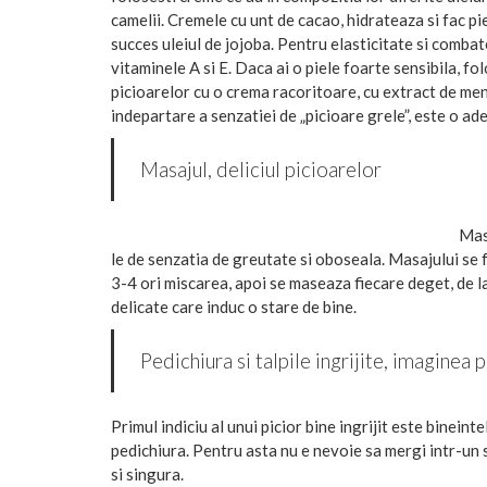
camelii. Cremele cu unt de cacao, hidrateaza si fac p
succes uleiul de jojoba. Pentru elasticitate si combat
vitaminele A si E. Daca ai o piele foarte sensibila, f
picioarelor cu o crema racoritoare, cu extract de ment
indepartare a senzatiei de „picioare grele”, este o ad
Masajul, deliciul picioarelor
Masa
le de senzatia de greutate si oboseala. Masajului se f
3-4 ori miscarea, apoi se maseaza fiecare deget, de la
delicate care induc o stare de bine.
Pedichiura si talpile ingrijite, imaginea 
Primul indiciu al unui picior bine ingrijit este bineinte
pedichiura. Pentru asta nu e nevoie sa mergi intr-un 
si singura.