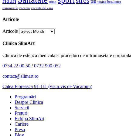
stres
riduri
ten
somn
toxina botulinica
transpiratie
vacanta
vacanta de vara
Articole
Articole
Clinica SlimArt
Clinica de estetica medicala si proceduri de infrumusetare corporala
0754.22.00.50
/
0732.990.052
contact@slimart.ro
Calea Floreasca 91-111 (vis-a-vis de Vacamuu)
Programări
Despre Clinica
Servicii
Preturi
Echipa SlimArt
Cariere
Presa
Blog