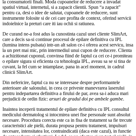
la consumatorii finali. Moda cupoanelor de reducere a invadat
spatiul virtual, internetul, si a zapacit clientii. Spun “a zapacit”
pentru ca, desi o idee de salutat, cupoanele de reducere, sunt
instrumente folosite si de cei care profita de context, oferind servicii
indoielnice la preturi care iti iau ochii si ratiunea.
De curand ne-a fost adus la cunostinta cazul unei cliente SlimArt,
care a decis sa-si continue procesul de epilare definitiva cu IPL
(lumina intens pulsata) intr-un alt salon ce-i oferea acest servicu, insa
la un pret mai mic, prin intermediul unui cupon de reducere. Clienta
a achizitionat cuponul, convinsa fiind de faptul ca cei ce-i promiteau
o epilare sigura si eficienta cu tehnologia IPL, aveau sa se si tina de
cuvant, la fel cum se intamplase, pana in acel moment, in cadrul
clinicii SlimArt.
Din nefericire, faptul ca nu se interesase despre performantele
anterioare ale salonului, in ceea ce priveste manevrarea laserului
pentru indepartarea definitiva a firului de par, avea sa-i aduca mari
prejudicii de ordin fizic:
arsuri de gradul doi pe ambele gambe
.
Inaintea inceperii tratamentul de epilare definitiva cu IPL consultul
medicului dermatolog si intocmirea unei fise personale sunt absolut
necesare. Procedura corecta este ca in fisa de tratament sa fie trecute
caracteristici ale pielii, durata propusa pentru tratament, impulsuri
necesare, intensitatea lor, contraindicatii (daca este cazul), in functie