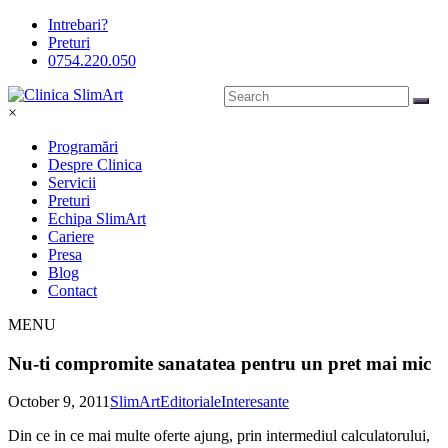
Intrebari?
Preturi
0754.220.050
×
Programări
Despre Clinica
Servicii
Preturi
Echipa SlimArt
Cariere
Presa
Blog
Contact
MENU
Nu-ti compromite sanatatea pentru un pret mai mic
October 9, 2011
SlimArt
Editoriale
Interesante
Din ce in ce mai multe oferte ajung, prin intermediul calculatorului,