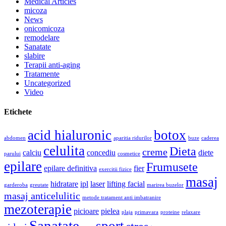
Medical Articles
micoza
News
onicomicoza
remodelare
Sanatate
slabire
Terapii anti-aging
Tratamente
Uncategorized
Video
Etichete
acid hialuronic
botox
abdomen
aparitia ridurilor
buze
caderea
celulita
Dieta
creme
calciu
concediu
diete
parului
cosmetice
epilare
Frumusete
epilare definitiva
fier
exercitii fizice
masaj
hidratare
ipl
laser
lifting facial
garderoba
greutate
marirea buzelor
masaj anticelulitic
metode tratament anti imbatranire
mezoterapie
picioare
pielea
plaja
primavara
proteine
relaxare
Sanatate
sport