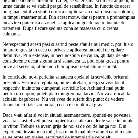
de antecedente si afectiuni. La fel, se va efectua si un test al pielii, in
urma caruia se va stabili pragul de sensibilitate. In functie de acest
prag, pacientul va simtiti o mica ciupitura sau doar o usoara caldura,
in timpul tratamentului. Din acest motiv, dar si pentru a preintampina
incalzirea puternica a zonei, se aplica un gel de racire inainte de
tratament. Dupa fiecare sedinta zona se maseaza cu o crema
calmanta.
Nerespectand acesti pasi si sarind peste sfatul unui medic, poti lua o
hotarare gresita in ceea ce priveste aplicarea metodei de epilare
definitiva. Prin extensie, in necunostinta de cauza, ghidata de alte
considerente decat siguranta si sanatatea ta, poti opta gresit pentru
orice alt serviciu, obtinand chiar opusul rezultatului scontat.
In concluzie, nu-ti periclita sanatatea apeland la serviciile oricarui
prestator. Verifica-i reputatia, pune intrebari, mergi si vezi locul
respectiv, inainte sa cumparati serviciile lor. Achitand mai putin
pentru un cupon, puteti plati din greu mai tarziu. Nu va aruncati la
achizitii baguboase. Nu vei avea de suferit din punct de vedere
financiar, ci fizic sau moral, ceea ce e mult mai grav.
Daca v-ati aflat si voi in situatii asemanatoare, spuneti-ne povestea
voastra si astfel veti putea impiedica ca alte accidente sa se intample
in viitor. Trebuie sa avem grija de noi si de cei de langa noi. Din
experienta invatam cu totii, insa e mult mai bine atunci cand reusim
sa ne protejam pielea, ascultand de intamplarile celorlalti.