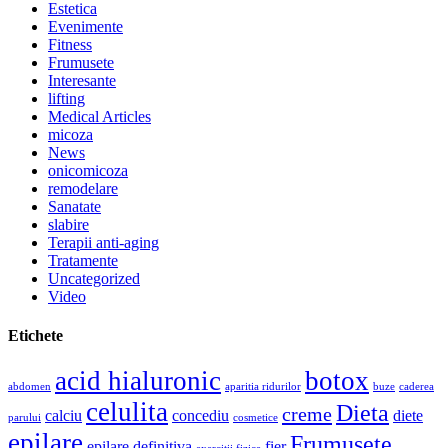
Estetica
Evenimente
Fitness
Frumusete
Interesante
lifting
Medical Articles
micoza
News
onicomicoza
remodelare
Sanatate
slabire
Terapii anti-aging
Tratamente
Uncategorized
Video
Etichete
acid hialuronic
botox
abdomen
aparitia ridurilor
buze
caderea
celulita
Dieta
creme
calciu
concediu
diete
parului
cosmetice
epilare
Frumusete
epilare definitiva
fier