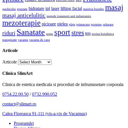
exercitii fizice
masaj
hidratare
ipl
laser
lifting facial
garderoba
greutate
marirea buzelor
masaj anticelulitic
metode tratament anti imbatranire
mezoterapie
picioare
pielea
plaja
primavara
proteine
relaxare
Sanatate
sport
stres
riduri
ten
somn
toxina botulinica
transpiratie
vacanta
vacanta de vara
Articole
Articole
Clinica SlimArt
Clinica de estetica medicala si proceduri de infrumusetare corporala
0754.22.00.50
/
0732.990.052
contact@slimart.ro
Calea Floreasca 91-111 (vis-a-vis de Vacamuu)
Programări