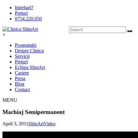
Intrebari?
Preturi
0754.220.050
×
Programări
Despre Clinica
Servicii
Preturi
Echipa SlimArt
Cariere
Presa
Blog
Contact
MENU
Machiaj Semipermanent
April 3, 2011
SlimArt
Video