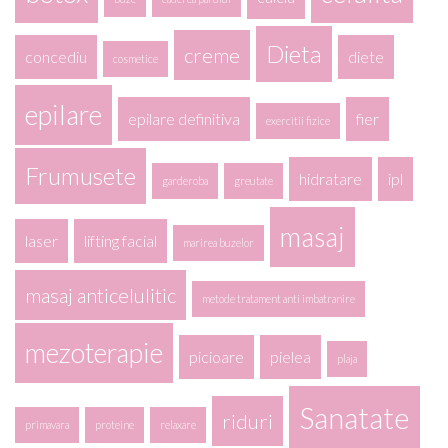
Dieta
creme
concediu
diete
cosmetice
epilare
epilare definitiva
fier
exercitii fizice
Frumusete
hidratare
ipl
garderoba
greutate
masaj
laser
lifting facial
marirea buzelor
masaj anticelulitic
metode tratament anti imbatranire
mezoterapie
picioare
pielea
plaja
Sanatate
riduri
primavara
proteine
relaxare