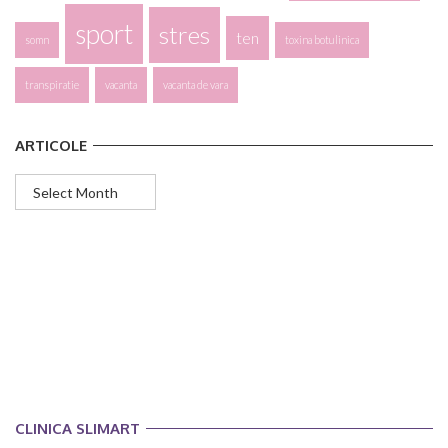
sport
stres
ten
somn
toxina botulinica
transpiratie
vacanta
vacanta de vara
ARTICOLE
Articole
CLINICA SLIMART