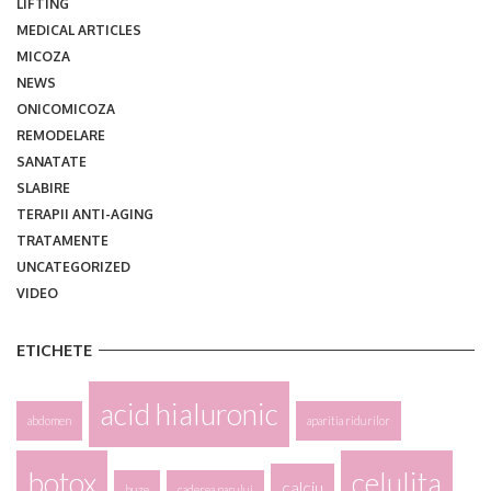
LIFTING
MEDICAL ARTICLES
MICOZA
NEWS
ONICOMICOZA
REMODELARE
SANATATE
SLABIRE
TERAPII ANTI-AGING
TRATAMENTE
UNCATEGORIZED
VIDEO
ETICHETE
acid hialuronic
abdomen
aparitia ridurilor
botox
celulita
calciu
buze
caderea parului