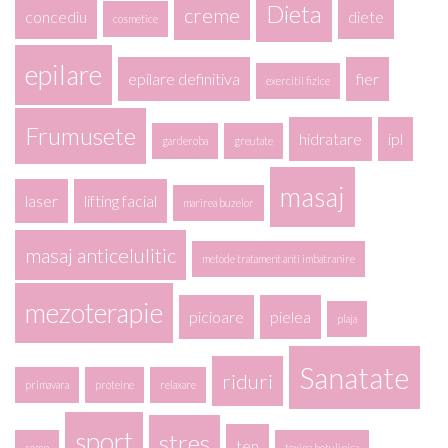
Dieta
creme
concediu
diete
cosmetice
epilare
epilare definitiva
fier
exercitii fizice
Frumusete
hidratare
ipl
garderoba
greutate
masaj
laser
lifting facial
marirea buzelor
masaj anticelulitic
metode tratament anti imbatranire
mezoterapie
picioare
pielea
plaja
Sanatate
riduri
primavara
proteine
relaxare
sport
stres
ten
somn
toxina botulinica