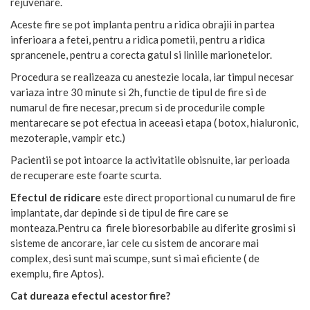
rejuvenare.
Aceste fire se pot implanta pentru a ridica obrajii in partea
inferioara a fetei, pentru a ridica pometii, pentru a ridica
sprancenele, pentru a corecta gatul si liniile marionetelor.
Procedura se realizeaza cu anestezie locala, iar timpul necesar
variaza intre 30 minute si 2h, functie de tipul de fire si de
numarul de fire necesar, precum si de procedurile comple
mentarecare se pot efectua in aceeasi etapa ( botox, hialuronic,
mezoterapie, vampir etc.)
Pacientii se pot intoarce la activitatile obisnuite, iar perioada
de recuperare este foarte scurta.
Efectul de ridicare
este direct proportional cu numarul de fire
implantate, dar depinde si de tipul de fire care se
monteaza.Pentru ca firele bioresorbabile au diferite grosimi si
sisteme de ancorare, iar cele cu sistem de ancorare mai
complex, desi sunt mai scumpe, sunt si mai eficiente ( de
exemplu, fire Aptos).
Cat dureaza efectul acestor fire?