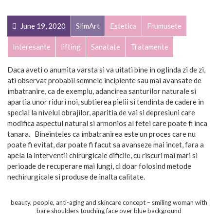
June 19, 2020
SlimArt
Estetica
Frumusete
Interesante
lifting
Sanatate
Tratamente
Daca aveti o anumita varsta si va uitati bine in oglinda zi de zi,
ati observat probabil semnele incipiente sau mai avansate de
imbatranire, ca de exemplu, adancirea santurilor naturale si
apartia unor riduri noi, subtierea pielii si tendinta de cadere in
special la nivelul obrajilor, aparitia de vai si depresiuni care
modifica aspectul natural si armonios al fetei care poate fi inca
tanara. Bineinteles ca imbatranirea este un proces care nu
poate fi evitat, dar poate fi facut sa avanseze mai incet, fara a
apela la interventii chirurgicale dificile, cu riscuri mai mari si
perioade de recuperare mai lungi, ci doar folosind metode
nechirurgicale si produse de inalta calitate.
beauty, people, anti-aging and skincare concept – smiling woman with
bare shoulders touching face over blue background