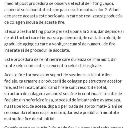
Imediat post procedura se observa efectul de lifting , apoi,
aspectul se imbunatateste pe parcursul urmatoarelor 2-6 luni,
deoarece aceasta este perioada in care se realizeaza productia
de colagen indusa de aceste fire.
Efecul acestui lifting poate persista pana la 3 ani, dar depinde si
de alti factori care tin varsta pacientului, de calitatea pielii, de
gradul de aging cu care a venit, precum si de numarul de fire
inserate si de procedurile asociate.
Este procedura de reintinerire care dureaza cel mai mult, din
toate cele cunoscute, cu exceptia celor chirurgicale.
Aceste fire formeaza un suport de sustinere a tesuturilor
faciale, ca urmare a producerii de colagen pe structura acestor
fire, astfel incat, atunci cand firele sunt resorbite total,
structura de colagen ramane si sustine in continuare tesuturile
faciale; din nefericire insa, procesul de imbatranire avanseaza,
nu sta pe loc, de aceea, dupa o perioada de aproximativ 2 ani se
recomanda refacerea procedurii, dar este posibil a fi montate
mai putine fire decat initial.
Combinarea a cel putin 2 tipuri de fire ( suspensie si rejuvenare),