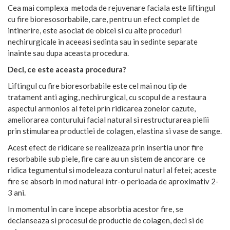
Cea mai complexa metoda de rejuvenare faciala este liftingul
cu fire bioresosorbabile, care, pentru un efect complet de
intinerire, este asociat de obicei si cu alte proceduri
nechirurgicale in aceeasi sedinta sau in sedinte separate
inainte sau dupa aceasta procedura.
Deci, ce este aceasta procedura?
Liftingul cu fire bioresorbabile este cel mai nou tip de
tratament anti aging, nechirurgical, cu scopul de a restaura
aspectul armonios al fetei prin ridicarea zonelor cazute,
ameliorarea conturului facial natural si restructurarea pielii
prin stimularea productiei de colagen, elastina si vase de sange.
Acest efect de ridicare se realizeaza prin insertia unor fire
resorbabile sub piele, fire care au un sistem de ancorare ce
ridica tegumentul si modeleaza conturul naturl al fetei; aceste
fire se absorb in mod natural intr-o perioada de aproximativ 2-
3 ani.
In momentul in care incepe absorbtia acestor fire, se
declanseaza si procesul de productie de colagen, deci si de