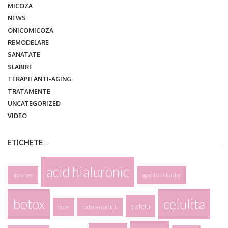
MICOZA
NEWS
ONICOMICOZA
REMODELARE
SANATATE
SLABIRE
TERAPII ANTI-AGING
TRATAMENTE
UNCATEGORIZED
VIDEO
ETICHETE
acid hialuronic
abdomen
aparitia ridurilor
botox
celulita
calciu
buze
caderea parului