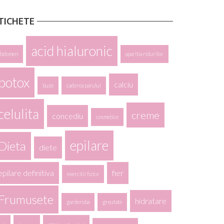
TICHETE
acid hialuronic
abdomen
aparitia ridurilor
botox
calciu
buze
caderea parului
celulita
creme
concediu
cosmetice
epilare
Dieta
diete
epilare definitiva
fier
exercitii fizice
Frumusete
hidratare
garderoba
greutate