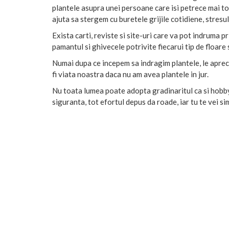
plantele asupra unei persoane care isi petrece mai to
ajuta sa stergem cu buretele grijile cotidiene, stresul
Exista carti, reviste si site-uri care va pot indruma pri
pamantul si ghivecele potrivite fiecarui tip de floare
Numai dupa ce incepem sa indragim plantele, le apreci
fi viata noastra daca nu am avea plantele in jur.
Nu toata lumea poate adopta gradinaritul ca si hobby.
siguranta, tot efortul depus da roade, iar tu te vei si