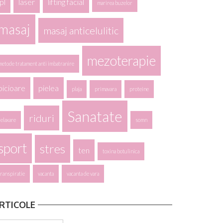
ipl
laser
lifting facial
marirea buzelor
masaj
masaj anticelulitic
mezoterapie
metode tratament anti imbatranire
picioare
pielea
plaja
primavara
proteine
Sanatate
riduri
relaxare
somn
sport
stres
ten
toxina botulinica
transpiratie
vacanta
vacanta de vara
RTICOLE