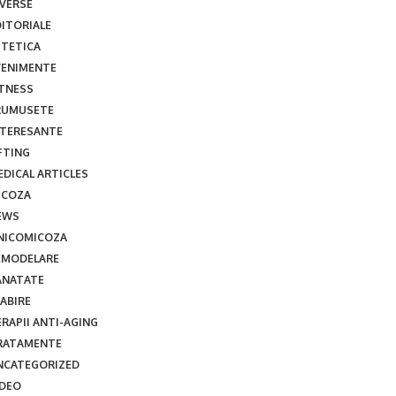
IVERSE
DITORIALE
STETICA
VENIMENTE
ITNESS
RUMUSETE
NTERESANTE
FTING
EDICAL ARTICLES
ICOZA
EWS
NICOMICOZA
EMODELARE
ANATATE
ABIRE
RAPII ANTI-AGING
RATAMENTE
NCATEGORIZED
IDEO