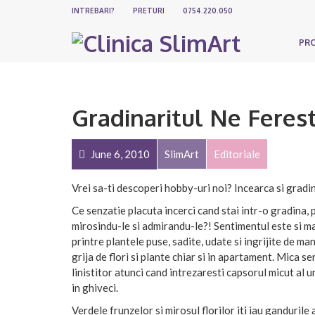
INTREBARI?
PRETURI
0754.220.050
PR
Gradinaritul Ne Ferest
June 6, 2010
SlimArt
Editoriale
Vrei sa-ti descoperi hobby-uri noi? Incearca si gradin
Ce senzatie placuta incerci cand stai intr-o gradina, pr
mirosindu-le si admirandu-le?! Sentimentul este si ma
printre plantele puse, sadite, udate si ingrijite de ma
grija de flori si plante chiar si in apartament. Mica s
linistitor atunci cand intrezaresti capsorul micut al 
in ghiveci.
Verdele frunzelor si mirosul florilor iti iau ganduril