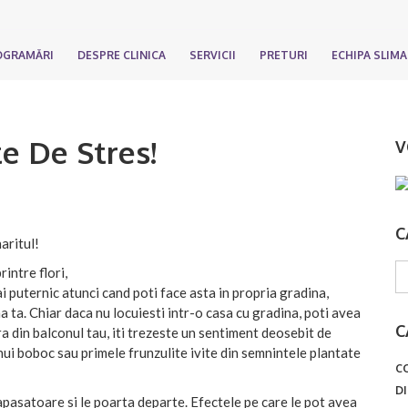
OGRAMĂRI
DESPRE CLINICA
SERVICII
PRETURI
ECHIPA SLIM
e De Stres!
V
C
aritul!
intre flori,
i puternic atunci cand poti face asta in propria gradina,
na ta. Chiar daca nu locuiesti intr-o casa cu gradina, poti avea
C
era din balconul tau, iti trezeste un sentiment deosebit de
unui boboc sau primele frunzulite ivite din semnintele plantate
C
D
e apasatoare si le poarta departe. Efectele pe care le pot avea