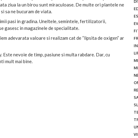
D
ata ziua la un birou sunt miraculoase. De multe ori plantele ne
E
 si sa ne bucuram de viata.
E
mii pasi in gradina. Uneltele, semintele, fertilizatorii,
E
 se gasesc in magazinele de specialitate.
F
em adevarata valoare si realizam cat de “lipsita de oxigen” ar
F
I
LI
 Este nevoie de timp, pasiune si multa rabdare. Dar, cu
M
mti mult mai bine.
M
N
O
R
S
SL
TE
T
U
V