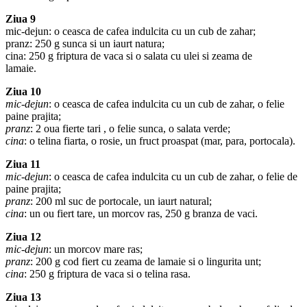
Ziua 9
mic-dejun: o ceasca de cafea indulcita cu un cub de zahar;
pranz: 250 g sunca si un iaurt natura;
cina: 250 g friptura de vaca si o salata cu ulei si zeama de
lamaie.
Ziua 10
mic-dejun
: o ceasca de cafea indulcita cu un cub de zahar, o felie
paine prajita;
pranz
: 2 oua fierte tari , o felie sunca, o salata verde;
cina
: o telina fiarta, o rosie, un fruct proaspat (mar, para, portocala).
Ziua 11
mic-dejun
: o ceasca de cafea indulcita cu un cub de zahar, o felie de
paine prajita;
pranz
: 200 ml suc de portocale, un iaurt natural;
cina
: un ou fiert tare, un morcov ras, 250 g branza de vaci.
Ziua 12
mic-dejun
: un morcov mare ras;
pranz
: 200 g cod fiert cu zeama de lamaie si o lingurita unt;
cina
: 250 g friptura de vaca si o telina rasa.
Ziua 13