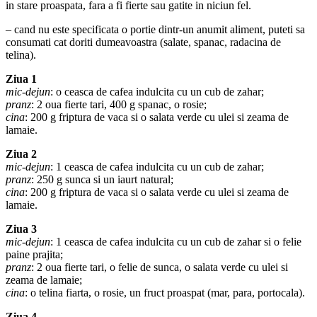
in stare proaspata, fara a fi fierte sau gatite in niciun fel.
– cand nu este specificata o portie dintr-un anumit aliment, puteti sa
consumati cat doriti dumeavoastra (salate, spanac, radacina de
telina).
Ziua 1
mic-dejun
: o ceasca de cafea indulcita cu un cub de zahar;
pranz
: 2 oua fierte tari, 400 g spanac, o rosie;
cina
: 200 g friptura de vaca si o salata verde cu ulei si zeama de
lamaie.
Ziua 2
mic-dejun
: 1 ceasca de cafea indulcita cu un cub de zahar;
pranz
: 250 g sunca si un iaurt natural;
cina
: 200 g friptura de vaca si o salata verde cu ulei si zeama de
lamaie.
Ziua 3
mic-dejun
: 1 ceasca de cafea indulcita cu un cub de zahar si o felie
paine prajita;
pranz
: 2 oua fierte tari, o felie de sunca, o salata verde cu ulei si
zeama de lamaie;
cina
: o telina fiarta, o rosie, un fruct proaspat (mar, para, portocala).
Ziua 4