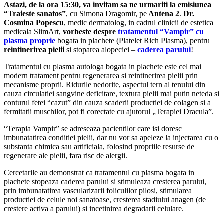
Astazi, de la ora 15:30, va invitam sa ne urmariti la emisiunea
“Traieste sanatos”
, cu Simona Dragomir, pe
Antena 2
.
Dr.
Cosmina Popescu
, medic dermatolog, in cadrul clinicii de estetica
medicala SlimArt,
vorbeste despre
tratamentul “Vampir” cu
plasma proprie
bogata in plachete (Platelet Rich Plasma), pentru
reintinerirea pielii
si stoparea alopeciei –
caderea parului
!
Tratamentul cu plasma autologa bogata in plachete este cel mai
modern tratament pentru regenerarea si reintinerirea pielii prin
mecanisme proprii. Ridurile nedorite, aspectul tern al tenului din
cauza circulatiei sangvine deficitare, textura pielii mai putin neteda si
conturul fetei “cazut” din cauza scaderii productiei de colagen si a
fermitatii muschilor, pot fi corectate cu ajutorul „Terapiei Dracula”.
“Terapia Vampir” se adreseaza pacientilor care isi doresc
imbunatatirea conditiei pielii, dar nu vor sa apeleze la injectarea cu o
substanta chimica sau artificiala, folosind propriile resurse de
regenerare ale pielii, fara risc de alergii.
Cercetarile au demonstrat ca tratamentul cu plasma bogata in
plachete stopeaza caderea parului si stimuleaza cresterea parului,
prin imbunatatirea vascularizarii foliculilor pilosi, stimularea
productiei de celule noi sanatoase, cresterea stadiului anagen (de
crestere activa a parului) si incetinirea degradarii celulare.