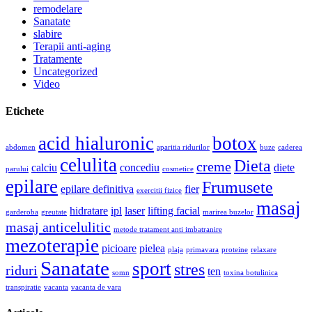
remodelare
Sanatate
slabire
Terapii anti-aging
Tratamente
Uncategorized
Video
Etichete
acid hialuronic
botox
abdomen
aparitia ridurilor
buze
caderea
celulita
Dieta
creme
calciu
concediu
diete
parului
cosmetice
epilare
Frumusete
epilare definitiva
fier
exercitii fizice
masaj
hidratare
ipl
laser
lifting facial
garderoba
greutate
marirea buzelor
masaj anticelulitic
metode tratament anti imbatranire
mezoterapie
picioare
pielea
plaja
primavara
proteine
relaxare
Sanatate
sport
stres
riduri
ten
somn
toxina botulinica
transpiratie
vacanta
vacanta de vara