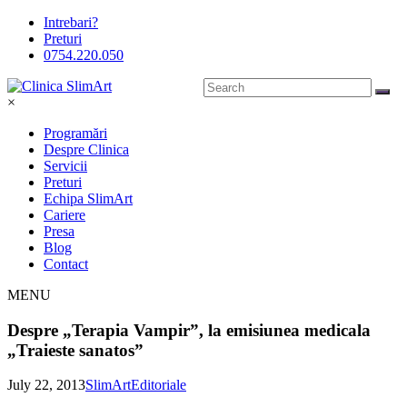
Intrebari?
Preturi
0754.220.050
×
Programări
Despre Clinica
Servicii
Preturi
Echipa SlimArt
Cariere
Presa
Blog
Contact
MENU
Despre „Terapia Vampir”, la emisiunea medicala
„Traieste sanatos”
July 22, 2013
SlimArt
Editoriale