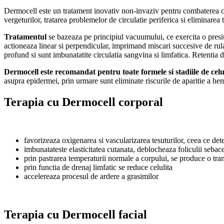
Dermocell este un tratament inovativ non-invaziv pentru combaterea celu
vergeturilor, tratarea problemelor de circulatie periferica si eliminarea
Tratamentul
se bazeaza pe principiul vacuumului, ce exercita o presiun
actioneaza linear si perpendicular, imprimand miscari succesive de rula
profund si sunt imbunatatite circulatia sangvina si limfatica. Retentia 
Dermocell este recomandat pentru toate formele si stadiile de celu
asupra epidermei, prin urmare sunt eliminate riscurile de aparitie a he
Terapia cu Dermocell corporal
favorizeaza oxigenarea si vascularizarea tesuturilor, ceea ce de
imbunatateste elasticitatea cutanata, deblocheaza foliculii sebacei
prin pastrarea temperaturii normale a corpului, se produce o trans
prin functia de drenaj limfatic se reduce celulita
accelereaza procesul de ardere a grasimilor
Terapia cu Dermocell facial