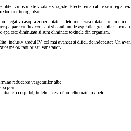
litei, cu rezultate vizibile si rapide. Efecte remarcabile se inregistrea
 toxinelor din organism.
e negativa asupra zonei tratate si determina vasodilatatia microcirculati
re-palpare cu flux constant si continuu de aspiratie, grasimile subcutana
de apa este diminuata si sunt eliminate toxinele din organism.
lita
, inclusiv gradul IV, cel mai avansat si dificil de indepartat. Un av
matoamelor, ranilor sau vanatailor.
termina reducerea vergeturilor albe
 si porii
piratie a corpului, in felul acesta fiind eliminate toxinele