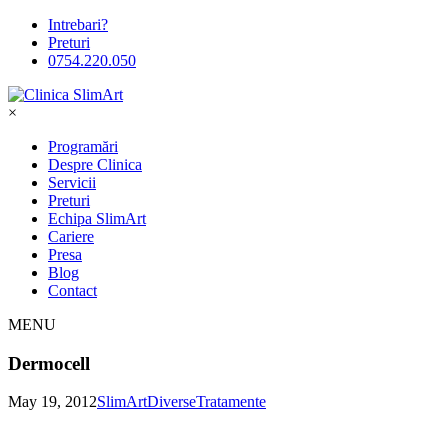
Intrebari?
Preturi
0754.220.050
×
Programări
Despre Clinica
Servicii
Preturi
Echipa SlimArt
Cariere
Presa
Blog
Contact
MENU
Dermocell
May 19, 2012
SlimArt
Diverse
Tratamente