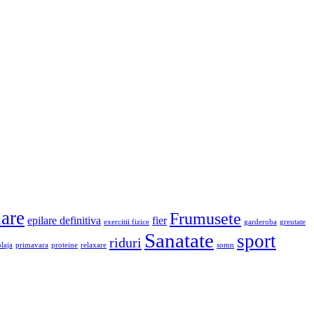
lare
Frumusete
epilare definitiva
fier
exercitii fizice
garderoba
greutate
Sanatate
sport
riduri
plaja
primavara
proteine
relaxare
somn