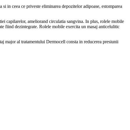
za si in ceea ce priveste eliminarea depozitelor adipoase, estomparea
ei capilarelor, ameliorand circulatia sangvina. In plus, rolele mobile
te fiind dezintegrate. Rolele mobile exercita un masaj anticelulitic
antaj major al tratamentului Dermocell consta in reducerea presiunii