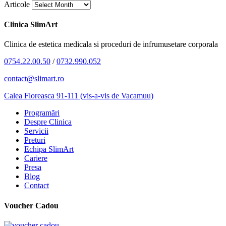
Articole
Clinica SlimArt
Clinica de estetica medicala si proceduri de infrumusetare corporala
0754.22.00.50
/
0732.990.052
contact@slimart.ro
Calea Floreasca 91-111 (vis-a-vis de Vacamuu)
Programări
Despre Clinica
Servicii
Preturi
Echipa SlimArt
Cariere
Presa
Blog
Contact
Voucher Cadou