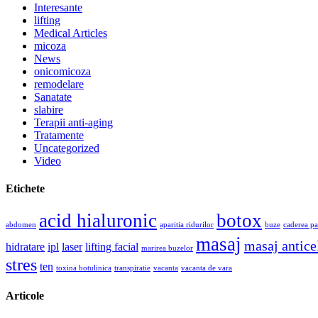
Interesante
lifting
Medical Articles
micoza
News
onicomicoza
remodelare
Sanatate
slabire
Terapii anti-aging
Tratamente
Uncategorized
Video
Etichete
acid hialuronic
botox
abdomen
aparitia ridurilor
buze
caderea pa
masaj
masaj anticel
hidratare
ipl
laser
lifting facial
marirea buzelor
stres
ten
toxina botulinica
transpiratie
vacanta
vacanta de vara
Articole