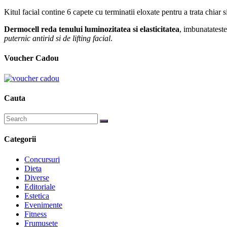
Kitul facial contine 6 capete cu terminatii eloxate pentru a trata chiar 
Dermocell reda tenului luminozitatea si elasticitatea
, imbunatateste
puternic antirid si de lifting facial
.
Voucher Cadou
Cauta
Categorii
Concursuri
Dieta
Diverse
Editoriale
Estetica
Evenimente
Fitness
Frumusete