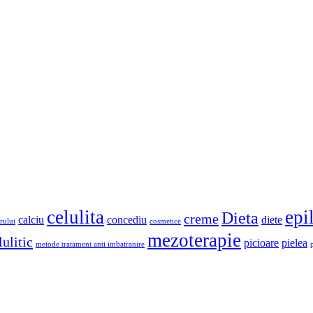
celulita
epi
Dieta
creme
calciu
concediu
diete
rului
cosmetice
mezoterapie
ulitic
picioare
pielea
metode tratament anti imbatranire