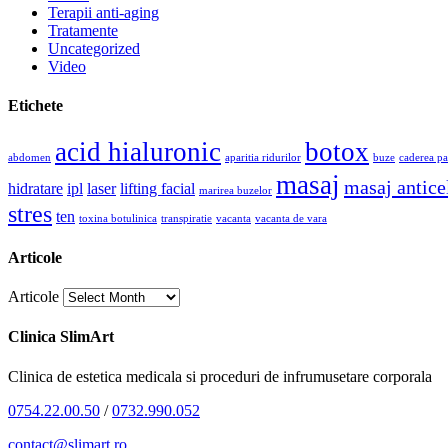
Terapii anti-aging
Tratamente
Uncategorized
Video
Etichete
acid hialuronic
botox
abdomen
aparitia ridurilor
buze
caderea pa
masaj
masaj anticel
hidratare
ipl
laser
lifting facial
marirea buzelor
stres
ten
toxina botulinica
transpiratie
vacanta
vacanta de vara
Articole
Articole
Clinica SlimArt
Clinica de estetica medicala si proceduri de infrumusetare corporala
0754.22.00.50
/
0732.990.052
contact@slimart.ro