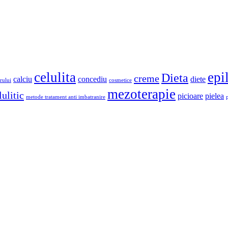
celulita
epi
Dieta
creme
calciu
concediu
diete
rului
cosmetice
mezoterapie
ulitic
picioare
pielea
metode tratament anti imbatranire