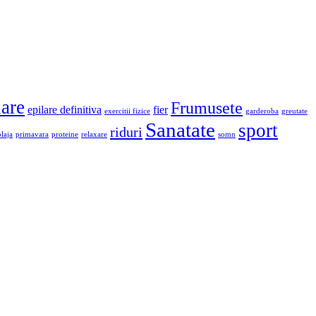
lare
Frumusete
epilare definitiva
fier
exercitii fizice
garderoba
greutate
Sanatate
sport
riduri
plaja
primavara
proteine
relaxare
somn