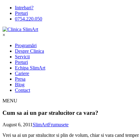
Intrebari?
Preturi
0754.220.050
×
Programări
Despre Clinica
Servicii
Preturi
Echipa SlimArt
Cariere
Presa
Blog
Contact
MENU
Cum sa ai un par stralucitor ca vara?
August 6, 2011
SlimArt
Frumusete
Vrei sa ai un par stralucitor si plin de volum, chiar si vara cand tempera