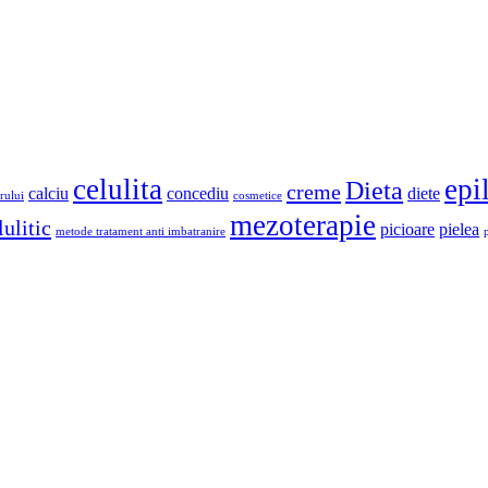
celulita
epi
Dieta
creme
calciu
concediu
diete
rului
cosmetice
mezoterapie
ulitic
picioare
pielea
metode tratament anti imbatranire