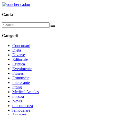
Cauta
Categorii
Concursuri
Dieta
Diverse
Editoriale
Estetica
Evenimente
Fitness
Frumusete
Interesante
lifting
Medical Articles
micoza
News
onicomicoza
remodelare
Sanatate