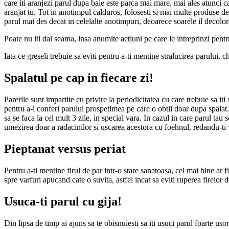
care iti aranjezi parul dupa baie este parca mai mare, mai ales atunci can
aranjat tu. Tot in anotimpul calduros, folosesti si mai multe produse de 
parul mai des decat in celelalte anotimpuri, deoarece soarele il decolor
Poate nu iti dai seama, insa anumite actiuni pe care le intreprinzi pentru 
Iata ce greseli trebuie sa eviti pentru a-ti mentine stralucirea parului, ch
Spalatul pe cap in fiecare zi!
Parerile sunt impartite cu privire la periodicitatea cu care trebuie sa iti
pentru a-i conferi parului prospetimea pe care o obtii doar dupa spalat.
sa se faca la cel mult 3 zile, in special vara. In cazul in care parul tau
umezirea doar a radacinilor si uscarea acestora cu foehnul, redandu-ti 
Pieptanat versus periat
Pentru a-ti mentine firul de par intr-o stare sanatoasa, cel mai bine ar 
spre varfuri apucand cate o suvita, astfel incat sa eviti ruperea firelor 
Usuca-ti parul cu gija!
Din lipsa de timp ai ajuns sa te obisnuiesti sa iti usuci parul foarte uso