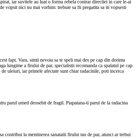
irat, iar suvitele au luat o forma rebela contrar directiei in care le-ai
e vopsit nici nu mai vorbim: trebuie sa fii pregatita sa iti vopsesti
 acest fapt. Vara, simti nevoia sa te speli mai des pe cap din dorinta
eaga lungime a firului de par, specialistii recomanda ca spalatul pe cap
 de uleiuri, iar primele afectate sunt chiar radacinile, poti incerca
entru parul umed deosebit de fragil. Piapatana-ti parul de la radacina
sa contribui la mentinerea sanatatii firului tau de par, atunci ar trebui