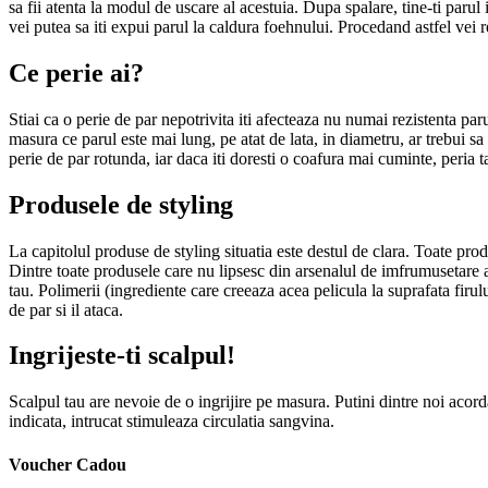
sa fii atenta la modul de uscare al acestuia. Dupa spalare, tine-ti paru
vei putea sa iti expui parul la caldura foehnului. Procedand astfel vei re
Ce perie ai?
Stiai ca o perie de par nepotrivita iti afecteaza nu numai rezistenta par
masura ce parul este mai lung, pe atat de lata, in diametru, ar trebui sa 
perie de par rotunda, iar daca iti doresti o coafura mai cuminte, peria 
Produsele de styling
La capitolul produse de styling situatia este destul de clara. Toate pro
Dintre toate produsele care nu lipsesc din arsenalul de imfrumusetare al
tau. Polimerii (ingrediente care creeaza acea pelicula la suprafata firului
de par si il ataca.
Ingrijeste-ti scalpul!
Scalpul tau are nevoie de o ingrijire pe masura. Putini dintre noi acord
indicata, intrucat stimuleaza circulatia sangvina.
Voucher Cadou