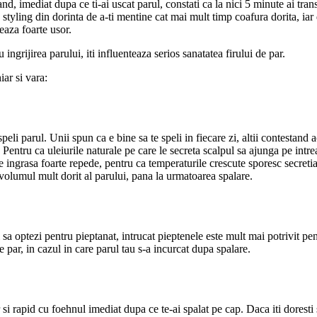
d, imediat dupa ce ti-ai uscat parul, constati ca la nici 5 minute ai transp
styling din dorinta de a-ti mentine cat mai mult timp coafura dorita, iar d
eaza foarte usor.
ingrijirea parului, iti influenteaza serios sanatatea firului de par.
iar si vara:
 speli parul. Unii spun ca e bine sa te speli in fiecare zi, altii contestand
 Pentru ca uleiurile naturale pe care le secreta scalpul sa ajunga pe intr
 se ingrasa foarte repede, pentru ca temperaturile crescute sporesc secretia
volumul mult dorit al parului, pana la urmatoarea spalare.
fi sa optezi pentru pieptanat, intrucat pieptenele este mult mai potrivit p
de par, in cazul in care parul tau s-a incurcat dupa spalare.
r si rapid cu foehnul imediat dupa ce te-ai spalat pe cap. Daca iti doresti 