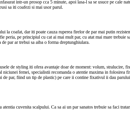
l infasurat intr-un prosop cca 5 minute, apoi lasa-l sa se usuce pe cale 
usi sa iti coafezi si mai usor parul.
ului la coafat, dar iti poate cauza ruperea firelor de par mai putin rezist
fie peria, pe principiul cu cat ai mai mult par, cu atat mai mare trebuie sa
ta de par ar trebui sa aiba o forma dreptunghiulara.
dusele de styling iti ofera avantaje doar de moment: volum, stralucire, fi
 niciunei femei, specialistii recomanda o atentie maxima in folosirea fix
 de par, fiind un tip de plastic) pe care ii contine fixativul ii dau parului
a atentia cuvenita scalpului. Ca sa ai un par sanatos trebuie sa faci trat