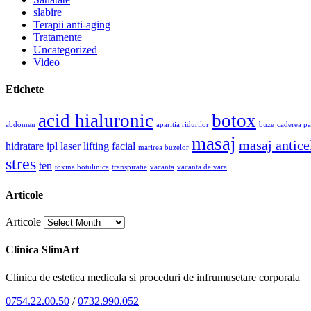
slabire
Terapii anti-aging
Tratamente
Uncategorized
Video
Etichete
acid hialuronic
botox
abdomen
aparitia ridurilor
buze
caderea pa
masaj
masaj anticel
hidratare
ipl
laser
lifting facial
marirea buzelor
stres
ten
toxina botulinica
transpiratie
vacanta
vacanta de vara
Articole
Articole
Clinica SlimArt
Clinica de estetica medicala si proceduri de infrumusetare corporala
0754.22.00.50
/
0732.990.052