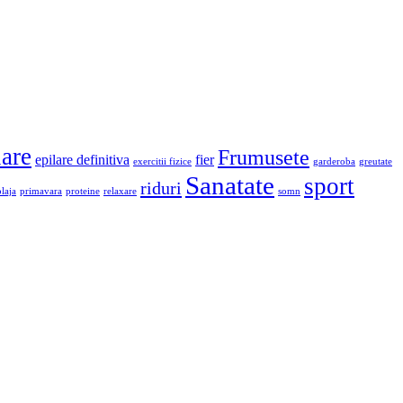
lare
Frumusete
epilare definitiva
fier
exercitii fizice
garderoba
greutate
Sanatate
sport
riduri
plaja
primavara
proteine
relaxare
somn