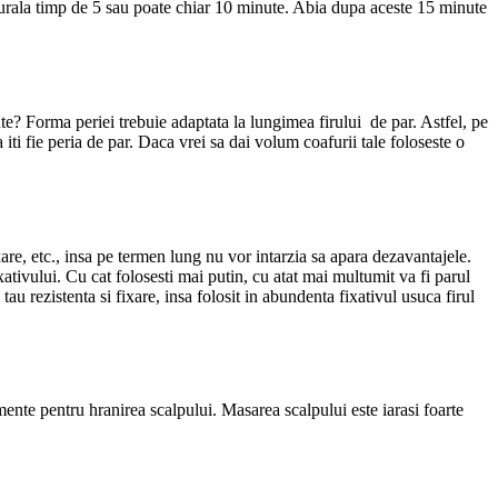
naturala timp de 5 sau poate chiar 10 minute. Abia dupa aceste 15 minute
ente? Forma periei trebuie adaptata la lungimea firului de par. Astfel, pe
 iti fie peria de par. Daca vrei sa dai volum coafurii tale foloseste o
xare, etc., insa pe termen lung nu vor intarzia sa apara dezavantajele.
ativului. Cu cat folosesti mai putin, cu atat mai multumit va fi parul
 tau rezistenta si fixare, insa folosit in abundenta fixativul usuca firul
amente pentru hranirea scalpului. Masarea scalpului este iarasi foarte