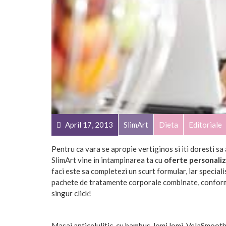
April 17, 2013
SlimArt
Dieta
Editoriale
Pentru ca vara se apropie vertiginos si iti doresti sa 
SlimArt vine in intampinarea ta cu
oferte personali
faci este sa completezi un scurt formular, iar speciali
pachete de tratamente corporale combinate, conform d
singur click!
Masaj anticelulitic, cu bambus, lomi lomi, VelaSmoot