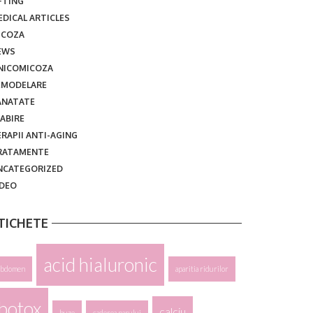
FTING
EDICAL ARTICLES
ICOZA
EWS
NICOMICOZA
EMODELARE
ANATATE
ABIRE
RAPII ANTI-AGING
RATAMENTE
NCATEGORIZED
IDEO
TICHETE
acid hialuronic
abdomen
aparitia ridurilor
botox
calciu
buze
caderea parului