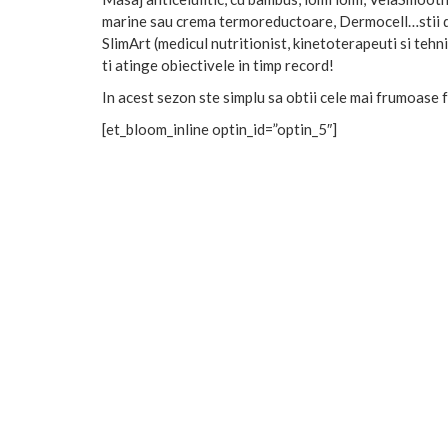
marine sau crema termoreductoare, Dermocell…stii deja
SlimArt (medicul nutritionist, kinetoterapeuti si tehni
ti atinge obiectivele in timp record!
In acest sezon ste simplu sa obtii cele mai frumoase f
[et_bloom_inline optin_id=”optin_5″]