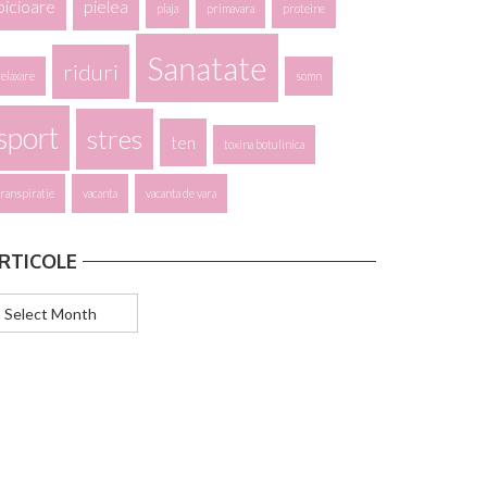
picioare
pielea
plaja
primavara
proteine
Sanatate
riduri
relaxare
somn
sport
stres
ten
toxina botulinica
transpiratie
vacanta
vacanta de vara
RTICOLE
ticole