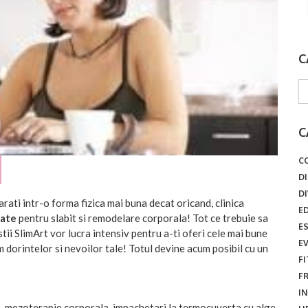
C
C
C
D
D
arati intr-o forma fizica mai buna decat oricand, clinica
E
zate
pentru slabit si remodelare corporala! Tot ce trebuie sa
E
stii SlimArt vor lucra intensiv pentru a-ti oferi cele mai bune
E
orintelor si nevoilor tale! Totul devine acum posibil cu un
F
F
I
h, mezoterapie corporala, impachetari la termocuverta cu alge