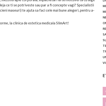
LI
 ce ti se potriveste sau par a fi concepte vagi? Specialistii
M
cieni maseuri) te ajuta sa faci cele mai bune alegeri, pentru a-
M
N
orme, la clinica de estetica medicala SlimArt!
O
R
S
SL
TE
T
U
V
E