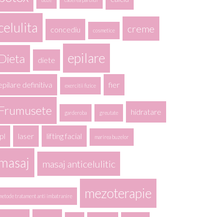
celulita
creme
concediu
cosmetice
epilare
Dieta
diete
epilare definitiva
fier
exercitii fizice
Frumusete
hidratare
garderoba
greutate
ipl
laser
lifting facial
marirea buzelor
masaj
masaj anticelulitic
mezoterapie
metode tratament anti imbatranire