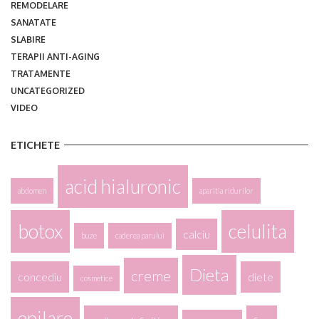
REMODELARE
SANATATE
SLABIRE
TERAPII ANTI-AGING
TRATAMENTE
UNCATEGORIZED
VIDEO
ETICHETE
acid hialuronic
abdomen
aparitia ridurilor
botox
celulita
calciu
buze
caderea parului
Dieta
creme
concediu
diete
cosmetice
epilare