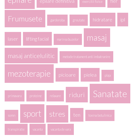
epilare definitiva
fier
exercitii fizice
Frumusete
hidratare
ipl
garderoba
greutate
masaj
laser
lifting facial
marirea buzelor
masaj anticelulitic
metode tratament anti imbatranire
mezoterapie
picioare
pielea
plaja
Sanatate
riduri
primavara
proteine
relaxare
sport
stres
ten
somn
toxina botulinica
transpiratie
vacanta
vacanta de vara