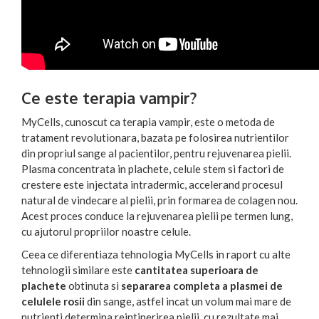
Ce este terapia vampir?
MyCells, cunoscut ca terapia vampir, este o metoda de
tratament revolutionara, bazata pe folosirea nutrientilor
din propriul sange al pacientilor, pentru rejuvenarea pielii.
Plasma concentrata in plachete, celule stem si factori de
crestere este injectata intradermic, accelerand procesul
natural de vindecare al pielii, prin formarea de colagen nou.
Acest proces conduce la rejuvenarea pielii pe termen lung,
cu ajutorul propriilor noastre celule.
Ceea ce diferentiaza tehnologia MyCells in raport cu alte
tehnologii similare este
cantitatea superioara de
plachete
obtinuta si
separarea completa a plasmei de
celulele rosii
din sange, astfel incat un volum mai mare de
nutrienti determina reintinerirea pielii, cu rezultate mai