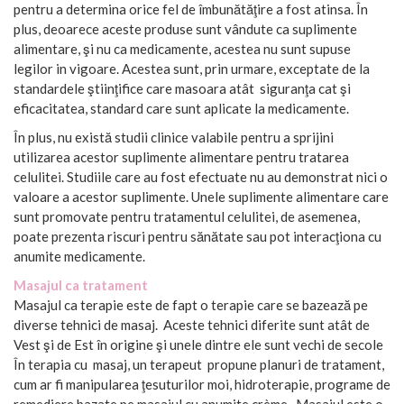
pentru a determina orice fel de îmbunătăţire a fost atinsa. În
plus, deoarece aceste produse sunt vândute ca suplimente
alimentare, şi nu ca medicamente, acestea nu sunt supuse
legilor in vigoare. Acestea sunt, prin urmare, exceptate de la
standardele ştiinţifice care masoara atât siguranţa cat şi
eficacitatea, standard care sunt aplicate la medicamente.
În plus, nu există studii clinice valabile pentru a sprijini
utilizarea acestor suplimente alimentare pentru tratarea
celulitei. Studiile care au fost efectuate nu au demonstrat nici o
valoare a acestor suplimente. Unele suplimente alimentare care
sunt promovate pentru tratamentul celulitei, de asemenea,
poate prezenta riscuri pentru sănătate sau pot interacţiona cu
anumite medicamente.
Masajul ca tratament
Masajul ca terapie este de fapt o terapie care se bazează pe
diverse tehnici de masaj. Aceste tehnici diferite sunt atât de
Vest şi de Est în origine şi unele dintre ele sunt vechi de secole
În terapia cu masaj, un terapeut propune planuri de tratament,
cum ar fi manipularea ţesuturilor moi, hidroterapie, programe de
remediere bazate pe masajul cu anumite crème. Masajul este o