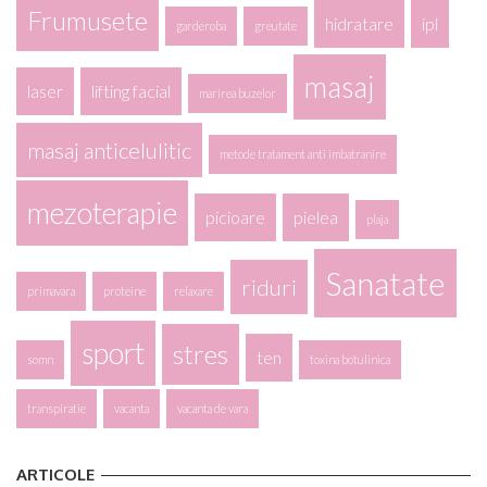
Frumusete
hidratare
ipl
garderoba
greutate
masaj
laser
lifting facial
marirea buzelor
masaj anticelulitic
metode tratament anti imbatranire
mezoterapie
picioare
pielea
plaja
Sanatate
riduri
primavara
proteine
relaxare
sport
stres
ten
somn
toxina botulinica
transpiratie
vacanta
vacanta de vara
ARTICOLE