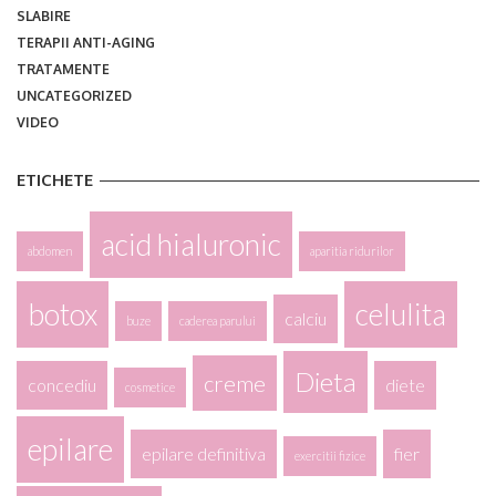
SLABIRE
TERAPII ANTI-AGING
TRATAMENTE
UNCATEGORIZED
VIDEO
ETICHETE
acid hialuronic
abdomen
aparitia ridurilor
botox
celulita
calciu
buze
caderea parului
Dieta
creme
concediu
diete
cosmetice
epilare
epilare definitiva
fier
exercitii fizice