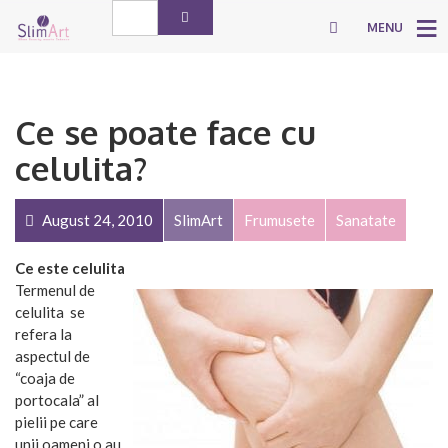
MENU
Ce se poate face cu
celulita?
August 24, 2010
SlimArt
Frumusete
Sanatate
Ce este celulita
Termenul de
celulita se
refera la
aspectul de
“coaja de
portocala” al
pielii pe care
unii oameni o au