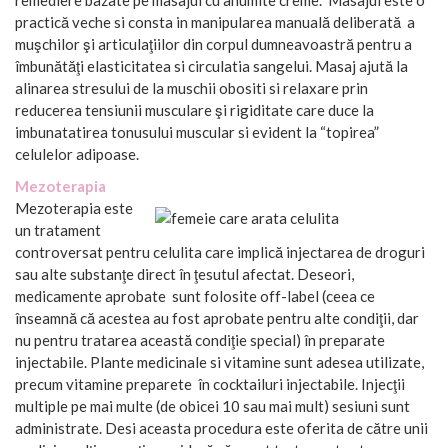
practică veche si consta in manipularea manuală deliberată a
muşchilor şi articulaţiilor din corpul dumneavoastră pentru a
îmbunătăţi elasticitatea si circulatia sangelui. Masaj ajută la
alinarea stresului de la muschii obositi si relaxare prin
reducerea tensiunii musculare şi rigiditate care duce la
imbunatatirea tonusului muscular si evident la “topirea”
celulelor adipoase.
Mezoterapia
Mezoterapia este
un tratament
controversat pentru celulita care implică injectarea de droguri
sau alte substanţe direct în ţesutul afectat. Deseori,
medicamente aprobate sunt folosite off-label (ceea ce
înseamnă că acestea au fost aprobate pentru alte condiţii, dar
nu pentru tratarea această condiţie special) în preparate
injectabile. Plante medicinale si vitamine sunt adesea utilizate,
precum vitamine preparete în cocktailuri injectabile. Injecţii
multiple pe mai multe (de obicei 10 sau mai mult) sesiuni sunt
administrate. Desi aceasta procedura este oferita de către unii