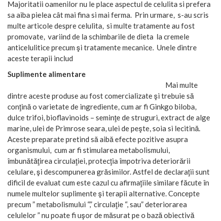
Majoritatii oamenilor nu le place aspectul de celulita si prefera
sa aiba pielea cât mai fina si mai ferma. Prin urmare, s-au scris
multe articole despre celulita, si multe tratamente au fost
promovate, variind de la schimbarile de dieta la cremele
anticelulitice precum şi tratamente mecanice. Unele dintre
aceste terapii includ
Suplimente alimentare
Mai multe
dintre aceste produse au fost comercializate şi trebuie să
conţină o varietate de ingrediente, cum ar fi Ginkgo biloba,
dulce trifoi, bioflavinoids – seminţe de struguri, extract de alge
marine, ulei de Primrose seara, ulei de peşte, soia si lecitină.
Aceste preparate pretind să aibă efecte pozitive asupra
organismului, cum ar fi stimularea metabolismului,
îmbunătăţirea circulaţiei, protecţia împotriva deteriorării
celulare, şi descompunerea grăsimilor. Astfel de declaraţii sunt
dificil de evaluat cum este cazul cu afirmaţiile similare făcute în
numele multelor suplimente şi terapii alternative. Concepte
precum ” metabolismului “,” circulaţie “, sau” deteriorarea
celulelor ” nu poate fi uşor de măsurat pe o bază obiectivă