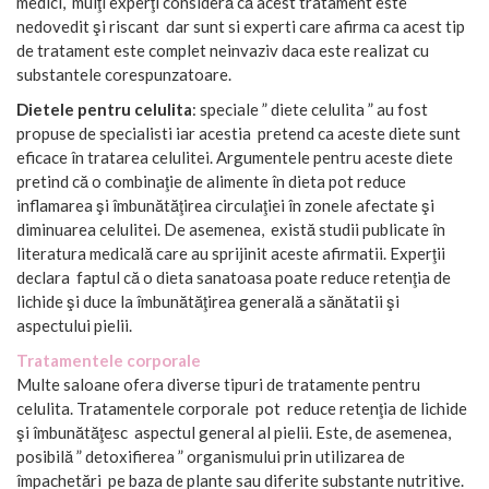
medici, mulţi experţi consideră că acest tratament este
nedovedit şi riscant dar sunt si experti care afirma ca acest tip
de tratament este complet neinvaziv daca este realizat cu
substantele corespunzatoare.
Dietele pentru celulita
: speciale ” diete celulita ” au fost
propuse de specialisti iar acestia pretend ca aceste diete sunt
eficace în tratarea celulitei. Argumentele pentru aceste diete
pretind că o combinaţie de alimente în dieta pot reduce
inflamarea şi îmbunătăţirea circulaţiei în zonele afectate şi
diminuarea celulitei. De asemenea, există studii publicate în
literatura medicală care au sprijinit aceste afirmatii. Experţii
declara faptul că o dieta sanatoasa poate reduce retenţia de
lichide şi duce la îmbunătăţirea generală a sănătatii şi
aspectului pielii.
Tratamentele corporale
Multe saloane ofera diverse tipuri de tratamente pentru
celulita. Tratamentele corporale pot reduce retenţia de lichide
şi îmbunătăţesc aspectul general al pielii. Este, de asemenea,
posibilă ” detoxifierea ” organismului prin utilizarea de
împachetări pe baza de plante sau diferite substante nutritive.