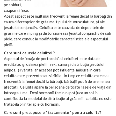
pe solduri,
coapse si fese.
Acest aspect este mult mai frecvent la femei decât la bărbaţi din
cauza diferenţelor de grăsime, tipului de musculatura, şi ale
ţesutului conjunctiv. Celulita este cauzata de depozitele de
grăsime care împing şi distorsionează ţesutul conjunctiv de sub
piele, care conduc la modificările caracteristice ale aspectului
pielii.
Care sunt cauzele celulitei ?
Aspectul de “coaja de portocala” al celulitei este data de
ereditate, grosimea pielii, sex, suma şi distribuţia ţesutului
adipos, şi vârsta iar acestea pot influenţa măsura in care
celulita este prezenta sau vizibila. În timp ce celulita este mai
frecventă la femei decât la bărbaţi, bărbaţii pot fi de asemenea
afectati. Celulita apare la persoane de toate rasele de viaţă din
întreaga lume. Deşi hormonii feminini pot juca un rol în
contributia la modelul de distribuţie al grăsimii, celulita nu este
tratabila prin terapie cu hormoni.
Care sunt presupusele ” tratamente ” pentru celulita?