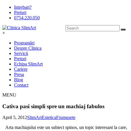
Intrebari?
Preturi
0754.220.050
×
Programări
Despre Clinica
Servicii
Preturi
Echipa SlimArt
Cariere
Presa
Blog
Contact
MENU
Cativa pasi simpli spre un machiaj fabulos
April 5, 2012
SlimArt
Estetica
Frumusete
Arta machiajului este un subiect spinos, un topic interesant la care,