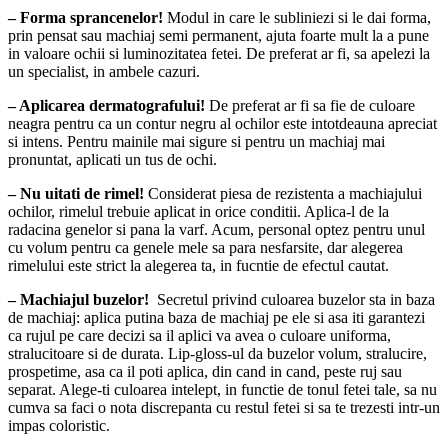
– Forma sprancenelor!
Modul in care le subliniezi si le dai forma,
prin pensat sau machiaj semi permanent, ajuta foarte mult la a pune
in valoare ochii si luminozitatea fetei. De preferat ar fi, sa apelezi la
un specialist, in ambele cazuri.
– Aplicarea dermatografului!
De preferat ar fi sa fie de culoare
neagra pentru ca un contur negru al ochilor este intotdeauna apreciat
si intens. Pentru mainile mai sigure si pentru un machiaj mai
pronuntat, aplicati un tus de ochi.
– Nu uitati de rimel!
Considerat piesa de rezistenta a machiajului
ochilor, rimelul trebuie aplicat in orice conditii. Aplica-l de la
radacina genelor si pana la varf. Acum, personal optez pentru unul
cu volum pentru ca genele mele sa para nesfarsite, dar alegerea
rimelului este strict la alegerea ta, in fucntie de efectul cautat.
– Machiajul buzelor!
Secretul privind culoarea buzelor sta in baza
de machiaj: aplica putina baza de machiaj pe ele si asa iti garantezi
ca rujul pe care decizi sa il aplici va avea o culoare uniforma,
stralucitoare si de durata. Lip-gloss-ul da buzelor volum, stralucire,
prospetime, asa ca il poti aplica, din cand in cand, peste ruj sau
separat. Alege-ti culoarea intelept, in functie de tonul fetei tale, sa nu
cumva sa faci o nota discrepanta cu restul fetei si sa te trezesti intr-un
impas coloristic.