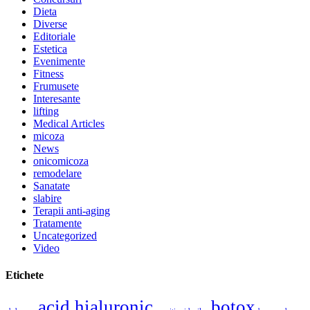
Dieta
Diverse
Editoriale
Estetica
Evenimente
Fitness
Frumusete
Interesante
lifting
Medical Articles
micoza
News
onicomicoza
remodelare
Sanatate
slabire
Terapii anti-aging
Tratamente
Uncategorized
Video
Etichete
acid hialuronic
botox