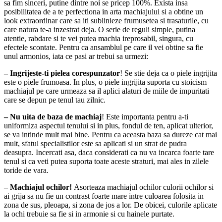
sa fim sinceri, putine dintre noi se pricep 100%. Exista insa
posibilitatea de a te perfectiona in arta machiajului si a obtine un
look extraordinar care sa iti sublinieze frumusetea si trasaturile, cu
care natura te-a inzestrat deja. O serie de reguli simple, putina
atentie, rabdare si te vei putea machia ireprosabil, singura, cu
efectele scontate. Pentru ca ansamblul pe care il vei obtine sa fie
unul armonios, iata ce pasi ar trebui sa urmezi:
– Ingrijeste-ti pielea corespunzator
! Se stie deja ca o piele ingrijita
este o piele frumoasa. In plus, o piele ingrijita suporta cu stoicism
machiajul pe care urmeaza sa il aplici alaturi de miile de impuritati
care se depun pe tenul tau zilnic.
– Nu uita de
baza de machiaj
! Este importanta pentru a-ti
uniformiza aspectul tenului si in plus, fondul de ten, aplicat ulterior,
se va intinde mult mai bine. Pentru ca aceasta baza sa dureze cat mai
mult, sfatul specialistilor este sa aplicati si un strat de pudra
deasupra. Incercati asa, daca considerati ca nu va incarca foarte tare
tenul si ca veti putea suporta toate aceste straturi, mai ales in zilele
toride de vara.
– Machiajul ochilor!
Asorteaza machiajul ochilor culorii ochilor si
ai grija sa nu fie un contrast foarte mare intre culoarea folosita in
zona de sus, pleoapa, si zona de jos a lor. De obicei, culorile aplicate
la ochi trebuie sa fie si in armonie si cu hainele purtate.