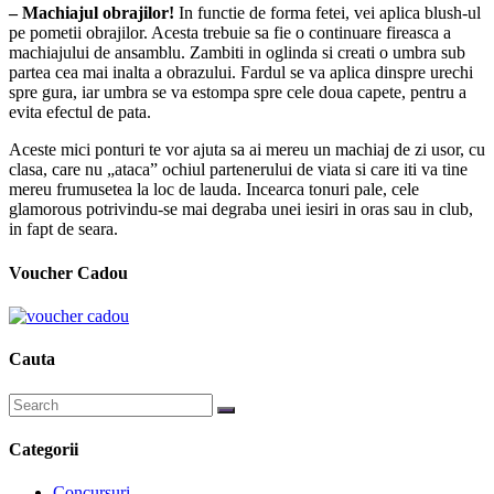
– Machiajul obrajilor!
In functie de forma fetei, vei aplica blush-ul
pe pometii obrajilor. Acesta trebuie sa fie o continuare fireasca a
machiajului de ansamblu. Zambiti in oglinda si creati o umbra sub
partea cea mai inalta a obrazului. Fardul se va aplica dinspre urechi
spre gura, iar umbra se va estompa spre cele doua capete, pentru a
evita efectul de pata.
Aceste mici ponturi te vor ajuta sa ai mereu un machiaj de zi usor, cu
clasa, care nu „ataca” ochiul partenerului de viata si care iti va tine
mereu frumusetea la loc de lauda. Incearca tonuri pale, cele
glamorous potrivindu-se mai degraba unei iesiri in oras sau in club,
in fapt de seara.
Voucher Cadou
Cauta
Categorii
Concursuri