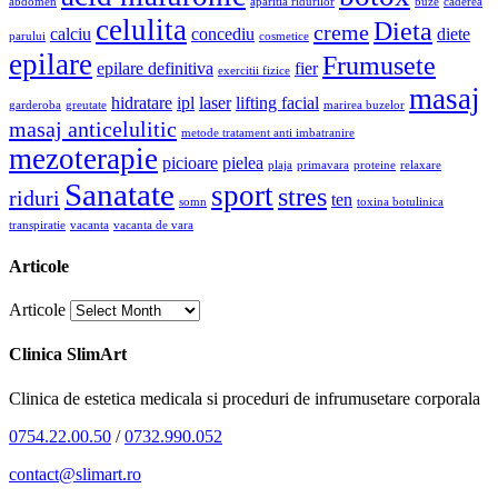
abdomen
aparitia ridurilor
buze
caderea
celulita
Dieta
creme
calciu
concediu
diete
parului
cosmetice
epilare
Frumusete
epilare definitiva
fier
exercitii fizice
masaj
hidratare
ipl
laser
lifting facial
garderoba
greutate
marirea buzelor
masaj anticelulitic
metode tratament anti imbatranire
mezoterapie
picioare
pielea
plaja
primavara
proteine
relaxare
Sanatate
sport
stres
riduri
ten
somn
toxina botulinica
transpiratie
vacanta
vacanta de vara
Articole
Articole
Clinica SlimArt
Clinica de estetica medicala si proceduri de infrumusetare corporala
0754.22.00.50
/
0732.990.052
contact@slimart.ro