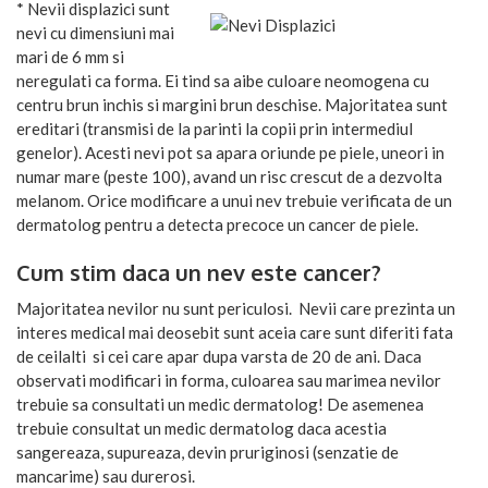
* Nevii displazici sunt
nevi cu dimensiuni mai
mari de 6 mm si
neregulati ca forma. Ei tind sa aibe culoare neomogena cu
centru brun inchis si margini brun deschise. Majoritatea sunt
ereditari (transmisi de la parinti la copii prin intermediul
genelor). Acesti nevi pot sa apara oriunde pe piele, uneori in
numar mare (peste 100), avand un risc crescut de a dezvolta
melanom. Orice modificare a unui nev trebuie verificata de un
dermatolog pentru a detecta precoce un cancer de piele.
Cum stim daca un nev este cancer?
Majoritatea nevilor nu sunt periculosi. Nevii care prezinta un
interes medical mai deosebit sunt aceia care sunt diferiti fata
de ceilalti si cei care apar dupa varsta de 20 de ani. Daca
observati modificari in forma, culoarea sau marimea nevilor
trebuie sa consultati un medic dermatolog! De asemenea
trebuie consultat un medic dermatolog daca acestia
sangereaza, supureaza, devin pruriginosi (senzatie de
mancarime) sau durerosi.