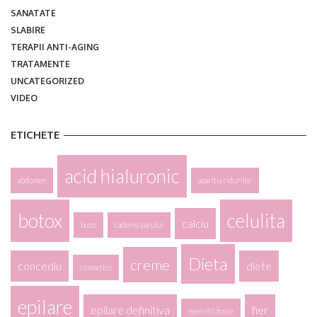
SANATATE
SLABIRE
TERAPII ANTI-AGING
TRATAMENTE
UNCATEGORIZED
VIDEO
ETICHETE
acid hialuronic
abdomen
aparitia ridurilor
botox
celulita
calciu
buze
caderea parului
Dieta
creme
concediu
diete
cosmetice
epilare
epilare definitiva
fier
exercitii fizice