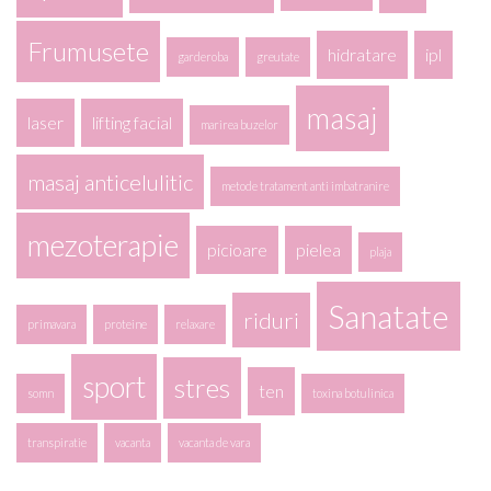
Frumusete
hidratare
ipl
garderoba
greutate
masaj
laser
lifting facial
marirea buzelor
masaj anticelulitic
metode tratament anti imbatranire
mezoterapie
picioare
pielea
plaja
Sanatate
riduri
primavara
proteine
relaxare
sport
stres
ten
somn
toxina botulinica
transpiratie
vacanta
vacanta de vara