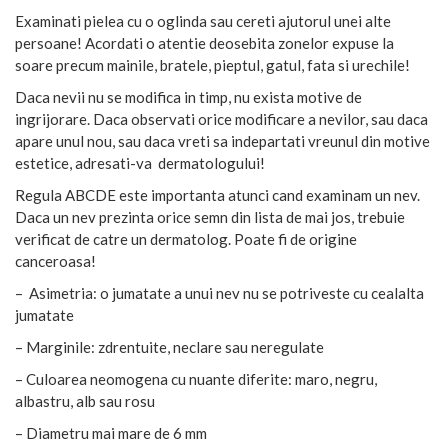
Examinati pielea cu o oglinda sau cereti ajutorul unei alte
persoane! Acordati o atentie deosebita zonelor expuse la
soare precum mainile, bratele, pieptul, gatul, fata si urechile!
Daca nevii nu se modifica in timp, nu exista motive de
ingrijorare. Daca observati orice modificare a nevilor, sau daca
apare unul nou, sau daca vreti sa indepartati vreunul din motive
estetice, adresati-va dermatologului!
Regula ABCDE este importanta atunci cand examinam un nev.
Daca un nev prezinta orice semn din lista de mai jos, trebuie
verificat de catre un dermatolog. Poate fi de origine
canceroasa!
– Asimetria: o jumatate a unui nev nu se potriveste cu cealalta
jumatate
– Marginile: zdrentuite, neclare sau neregulate
– Culoarea neomogena cu nuante diferite: maro, negru,
albastru, alb sau rosu
– Diametru mai mare de 6 mm