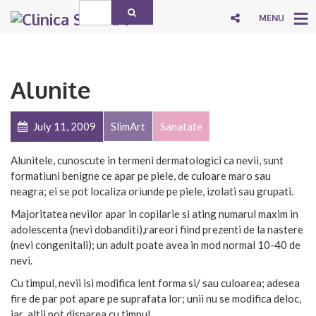
MENU
Alunite
July 11, 2009
SlimArt
Sanatate
Alunitele, cunoscute in termeni dermatologici ca nevii, sunt
formatiuni benigne ce apar pe piele, de culoare maro sau
neagra; ei se pot localiza oriunde pe piele, izolati sau grupati.
Majoritatea nevilor apar in copilarie si ating numarul maxim in
adolescenta (nevi dobanditi),rareori fiind prezenti de la nastere
(nevi congenitali); un adult poate avea in mod normal 10-40 de
nevi.
Cu timpul, nevii isi modifica lent forma si/ sau culoarea; adesea
fire de par pot apare pe suprafata lor; unii nu se modifica deloc,
iar altii pot disparea cu timpul.