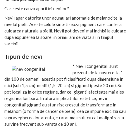
Care este cauza aparitiei nevilor?
Nevii apar datorita unor acumulari anormale de melanocite la
nivelul pielii. Aceste celule sintetizeaza pigment care confera
culoarea naturala a pielii. Nevii pot deveni mai inchisi la culoare
dupa expunerea la soare, in primii ani de viata si in timpul
sarcinii.
Tipuri de nevi
* Nevii congenitali sunt
prezenti de la nastere la 1
din 100 de oameni; acestia pot fi clasificati dupa dimensiune in:
mici (sub 1,5 cm), medii (1,5-20 cm) si giganti (peste 20 cm). Se
pot localiza in orice regiune, dar cei giganti afecteaza mai ales
regiunea lombara. In afara implicatiilor estetice, nevii
congenitali giganti au si un risc crescut de transformare in
melanom (o forma de cancer de piele), cea ce impune excizia sau
supravegherea lor atenta, cu atat mai mult cu cat malignizarea
survine frecvent sub varsta de 10 ani.