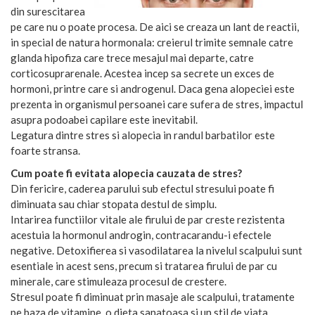
din surescitarea
pe care nu o poate procesa. De aici se creaza un lant de reactii,
in special de natura hormonala: creierul trimite semnale catre
glanda hipofiza care trece mesajul mai departe, catre
corticosuprarenale. Acestea incep sa secrete un exces de
hormoni, printre care si androgenul. Daca gena alopeciei este
prezenta in organismul persoanei care sufera de stres, impactul
asupra podoabei capilare este inevitabil.
Legatura dintre stres si alopecia in randul barbatilor este
foarte stransa.
Cum poate fi evitata alopecia cauzata de stres?
Din fericire, caderea parului sub efectul stresului poate fi
diminuata sau chiar stopata destul de simplu.
Intarirea functiilor vitale ale firului de par creste rezistenta
acestuia la hormonul androgin, contracarandu-i efectele
negative. Detoxifierea si vasodilatarea la nivelul scalpului sunt
esentiale in acest sens, precum si tratarea firului de par cu
minerale, care stimuleaza procesul de crestere.
Stresul poate fi diminuat prin masaje ale scalpului, tratamente
pe baza de vitamine, o dieta sanatoasa si un stil de viata