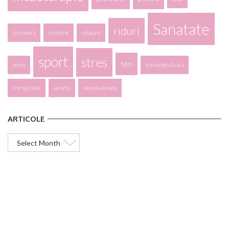
Sanatate
riduri
primavara
proteine
relaxare
sport
stres
ten
somn
toxina botulinica
transpiratie
vacanta
vacanta de vara
ARTICOLE
Articole