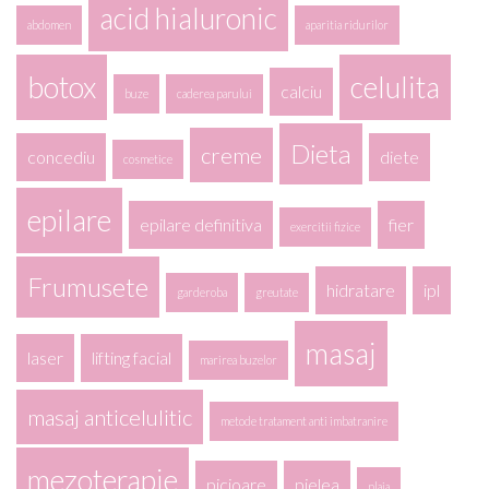
acid hialuronic
abdomen
aparitia ridurilor
botox
celulita
calciu
buze
caderea parului
Dieta
creme
concediu
diete
cosmetice
epilare
epilare definitiva
fier
exercitii fizice
Frumusete
hidratare
ipl
garderoba
greutate
masaj
laser
lifting facial
marirea buzelor
masaj anticelulitic
metode tratament anti imbatranire
mezoterapie
picioare
pielea
plaja