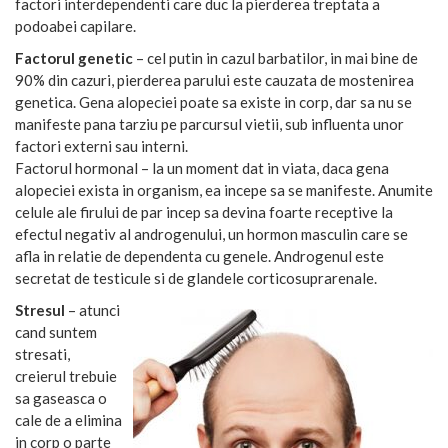
factori interdependenti care duc la pierderea treptata a
podoabei capilare.
Factorul genetic
– cel putin in cazul barbatilor, in mai bine de
90% din cazuri, pierderea parului este cauzata de mostenirea
genetica. Gena alopeciei poate sa existe in corp, dar sa nu se
manifeste pana tarziu pe parcursul vietii, sub influenta unor
factori externi sau interni.
Factorul hormonal – la un moment dat in viata, daca gena
alopeciei exista in organism, ea incepe sa se manifeste. Anumite
celule ale firului de par incep sa devina foarte receptive la
efectul negativ al androgenului, un hormon masculin care se
afla in relatie de dependenta cu genele. Androgenul este
secretat de testicule si de glandele corticosuprarenale.
Stresul
– atunci
cand suntem
stresati,
creierul trebuie
sa gaseasca o
cale de a elimina
in corp o parte