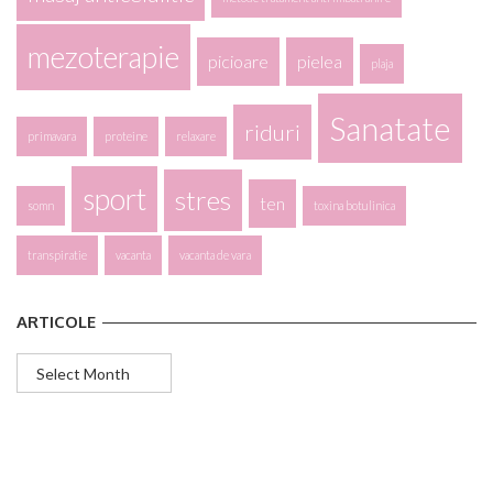
mezoterapie
picioare
pielea
plaja
Sanatate
riduri
primavara
proteine
relaxare
sport
stres
ten
somn
toxina botulinica
transpiratie
vacanta
vacanta de vara
ARTICOLE
Articole