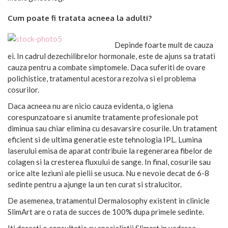
Cum poate fi tratata acneea la adulti?
Depinde foarte mult de cauza
ei. In cadrul dezechilibrelor hormonale, este de ajuns sa tratati
cauza pentru a combate simptomele. Daca suferiti de ovare
polichistice, tratamentul acestora rezolva si el problema
cosurilor.
Daca acneea nu are nicio cauza evidenta, o igiena
corespunzatoare si anumite tratamente profesionale pot
diminua sau chiar elimina cu desavarsire cosurile. Un tratament
eficient si de ultima generatie este tehnologia IPL. Lumina
laserului emisa de aparat contribuie la regenerarea fibelor de
colagen si la cresterea fluxului de sange. In final, cosurile sau
orice alte leziuni ale pielii se usuca. Nu e nevoie decat de 6-8
sedinte pentru a ajunge la un ten curat si stralucitor.
De asemenea, tratamentul Dermalosophy existent in clinicle
SlimArt are o rata de succes de 100% dupa primele sedinte.
Iti doresti o consultatie cu specialistii Slimart in vederea