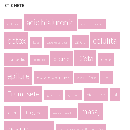
ETICHETE
acid hialuronic
abdomen
aparitia ridurilor
botox
celulita
calciu
buze
caderea parului
Dieta
creme
concediu
diete
cosmetice
epilare
epilare definitiva
fier
exercitii fizice
Frumusete
hidratare
ipl
garderoba
greutate
masaj
laser
lifting facial
marirea buzelor
masaj anticelulitic
metode tratament anti imbatranire