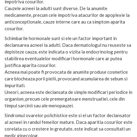
impotriva cosurilor.
Cauzele acneei la adulti sunt diverse. De la anumite
medicamente, precum cele impotriva atacurilor de apoplexie la
anticonceptionale, cauze interne care au ca simptom aparita
cosurilor.
Schimbarile hormonale sunt si ele un factor important in
declansarea acneei la adulti. Daca dermatologul nu reuseste sa
depisteze cauza, este indicata o vizita la endocrinolog pentru
stabilirea eventualelor modificari hormonale care ar putea
justifica aparita cosurilor.
Acneea mai poate fi provocata de anumite produse cosmetice
care blocheaza porii pielii, provocand acumularea de sebum si
impuritati.
Uneori, acneea este declansata de simple modificari periodice in
organism, precum cele premergatoare menstruatiei, cele din
timpul sarcinii sau ale menopauzei.
Sindromul ovarelor polichistice este si el un factor declansator
al acneei in randul femeilor mature. Daca aparitia cosurilor este
corelata cu o crestere in greutate, este indicat sa consultati un
medic ginecolog.